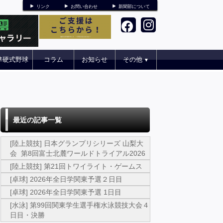
リンク
お問い合わせ
新聞部について
準硬式野球
コラム
お知らせ
その他
▼
最近の記事一覧
[陸上競技] 日本グランプリシリーズ 山梨大
会 第8回富士北麓ワールドトライアル2026
[陸上競技] 第21回トワイライト・ゲームス
[卓球] 2026年全日学関東予選２日目
[卓球] 2026年全日学関東予選 1日目
[水泳] 第99回関東学生選手権水泳競技大会４
日目・決勝