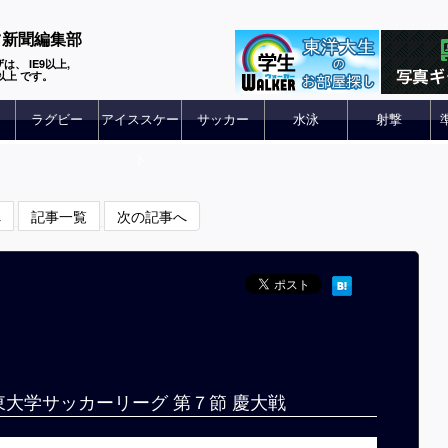
ツ新聞編集部
は、 IE9以上,
 6以上 です。
ラグビー
アイススケー
サッカー
水泳
射撃
ト
へ
記事一覧
次の記事へ
関東大学サッカーリーグ 第７節 慶大戦