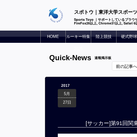
スポトウ｜東洋大学スポー
Sports Toyo ｜サポートしているブラウザ
FireFox26以上, Chrome31以上, Safari
HOME
ルーキー特集
陸上競技
硬式野球
2025
Quick-News
速報掲示板
前の記事
2017
5月
27日
[サッカー]第91回