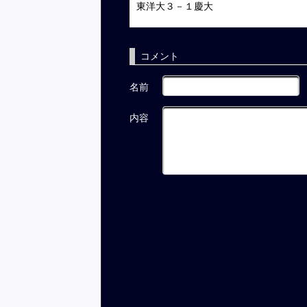
東洋大３－１慶大
コメント
名前
内容