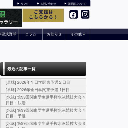
リンク
お問い合わせ
新聞部について
準硬式野球
コラム
お知らせ
その他
▼
最近の記事一覧
[卓球] 2026年全日学関東予選２日目
[卓球] 2026年全日学関東予選 1日目
[水泳] 第99回関東学生選手権水泳競技大会４
日目・決勝
[水泳] 第99回関東学生選手権水泳競技大会４
日目・予選
[水泳] 第99回関東学生選手権水泳競技大会３