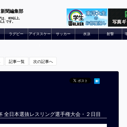
ツ新聞編集部
は、 IE9以上,
 6以上 です。
ラグビー
アイススケー
サッカー
水泳
射撃
ト
へ
記事一覧
次の記事へ
治杯 全日本選抜レスリング選手権大会・２日目