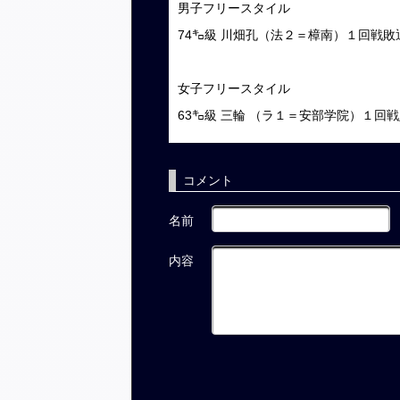
男子フリースタイル
74㌔級 川畑孔（法２＝樟南）１回戦敗
女子フリースタイル
63㌔級 三輪 （ラ１＝安部学院）１回
コメント
名前
内容