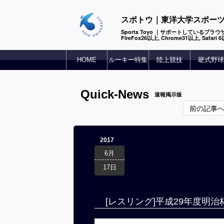
スポトウ｜東洋大学スポー
Sports Toyo ｜サポートしているブラウザ
FireFox26以上, Chrome31以上, Safari
HOME
ルーキー特集
陸上競技
硬式野球
2025
Quick-News
速報掲示板
前の記事
2017
6月
17日
[レスリング]平成29年度明