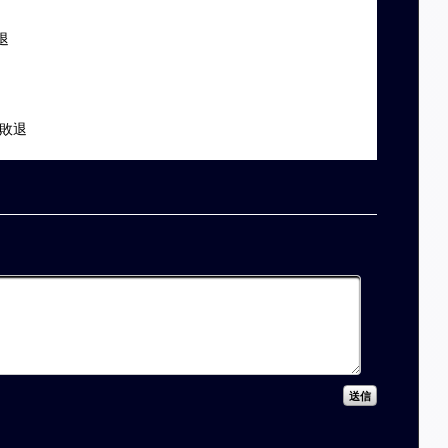
退
戦敗退