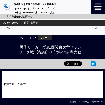
スポトウ｜東洋大学スポーツ新聞編集部
Sports Toyo ｜サポートしているブラウザは、
IE9以上, FireFox26以上, Chrome31以上,
ホーム
Quick-News
詳細
Safari 6以上 です。
Quick-News 速報掲示板
<
>
2017-11-18
リリース
[男子サッカー]第91回関東大学サッカー
リーグ戦 【後期】１部第22節 専大戦
東洋大０―１専大
更新日：2017年11月18日 00:00:00