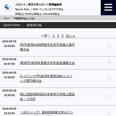
スポトウ｜東洋大学スポーツ新聞編集部
Sports Toyo ｜サポートしているブラウザは、
IE9以上, FireFox26以上, Chrome31以上,
ホーム
Quick-News
Safari 6以上 です。
Quick-News 速報掲示板
« 前へ
1
2
3
次へ »
2016-05-29
>
[空手道]第44回関東学生空手道個人選手
16:54:00
権大会
2016-05-29
>
[柔道]平成28年度東京学生柔道優勝大会
16:07:00
2016-05-29
>
[レスリング]平成28年度明治杯 レスリ
13:58:00
ング選手権大会
2016-05-29
>
[陸上競技]第94回日本体育大学陸上競技
13:26:00
会・２日目
2016-05-28
>
［ボクシング］第69回関東大学ボクシ
18:23:00