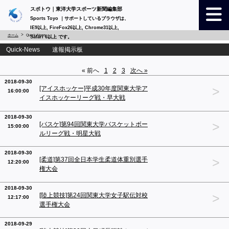
スポトウ｜東洋大学スポーツ新聞編集部
Sports Toyo ｜サポートしているブラウザは、
IE9以上, FireFox26以上, Chrome31以上,
ホーム
Quick-News
Safari 6以上 です。
Quick-News 速報掲示板
« 前へ
1
2
3
次へ »
2018-09-30
>
[アイスホッケー]平成30年度関東大学ア
16:00:00
イスホッケーリーグ戦・早大戦
2018-09-30
>
[バスケ]第94回関東大学バスケットボー
15:00:00
ルリーグ戦・明星大戦
2018-09-30
>
[柔道]第37回全日本学生柔道体重別選手
12:20:00
権大会
2018-09-30
>
[陸上競技]第24回関東大学女子駅伝対校
12:17:00
選手権大会
2018-09-29