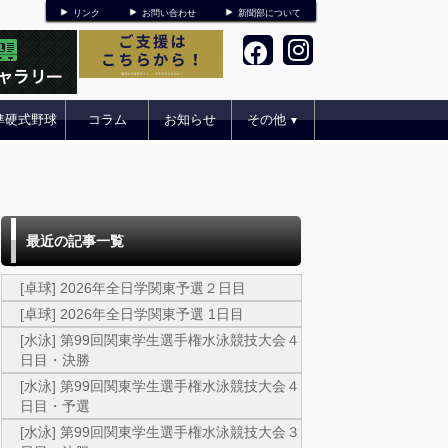
リンク
お問い合わせ
新聞部について
準硬式野球
コラム
お知らせ
その他
▼
最近の記事一覧
[卓球] 2026年全日学関東予選２日目
[卓球] 2026年全日学関東予選 1日目
[水泳] 第99回関東学生選手権水泳競技大会４
日目・決勝
[水泳] 第99回関東学生選手権水泳競技大会４
日目・予選
[水泳] 第99回関東学生選手権水泳競技大会３