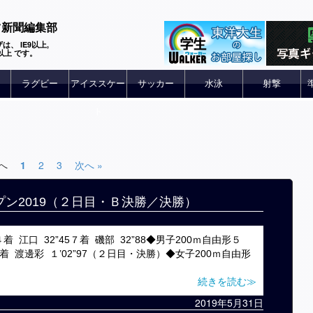
ツ新聞編集部
は、 IE9以上,
 6以上 です。
ラグビー
アイススケー
サッカー
水泳
射撃
ト
前へ
1
2
3
次へ »
プン2019（２日目・Ｂ決勝／決勝）
江口 32”45７着 磯部 32”88◆男子200ｍ自由形５
７着 渡邊彩 １’02”97（２日目・決勝）◆女子200ｍ自由形
続きを読む≫
2019年5月31日