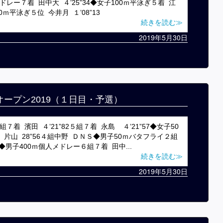
レー７着 田中大 ４’25”34◆女子100ｍ平泳ぎ５着 江
0ｍ平泳ぎ５位 今井月 １’08”13
続きを読む≫
2019年5月30日
オープン2019（１日目・予選）
着 濱田 ４’21”82５組７着 永島 ４’21”57◆女子50
着 片山 28”56４組中野 ＤＮＳ◆男子50ｍバタフライ２組
84◆男子400ｍ個人メドレー６組７着 田中...
続きを読む≫
2019年5月30日