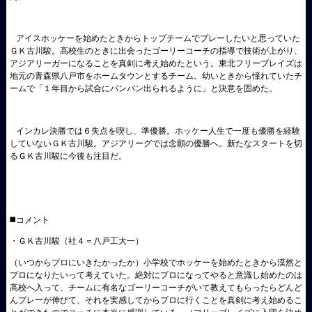
アイスホッケーを始めたときからトップチームでプレーしたいと思っていた
ＧＫ古川駿。高校生のときに出会ったゴーリーコーチの指導で技術が上がり、
アジアリーガーになることを真剣に考え始めたという。東北フリーブレイズは
地元の青森県八戸市をホームタウンとするチーム。幼いときから憧れていたチ
ームで「１年目から試合にバンバン出られるように」と決意を固めた。
インカレ決勝では６失点を喫し、準優勝。ホッケー人生で一度も優勝を経験
していないＧＫ古川駿。アジアリーグでは念願の優勝へ。新たなスタートを切
るＧＫ古川駿に今後も注目だ。
◼️コメント
・ＧＫ古川駿（社４＝八戸工大一）
（いつからプロにいきたかったか）小学校でホッケーを始めたときから漠然と
プロになりたいって考えていた。絶対にプロになってやると意識し始めたのは
高校へ入って、チームに有名なゴーリーコーチがいて教えてもらったらどんど
んプレーが伸びて、それを実感してからプロに行くことを真剣に考え始めるこ