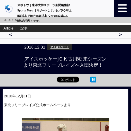
スポトウ｜東洋大学スポーツ新聞編集部
Sports Toyo ｜サポートしているブラウザは、
IE9以上, FireFox26以上, Chrome31以上,
ホーム
Article
詳細
Safari 6以上 です。
Article 記事
<
>
2018.12.31
アイススケート
[アイスホッケー]ＧＫ古川駿 来シーズン
より東北フリーブレイズへ入団決定！
2018年12月31日
東北フリーブレイズ公式ホームページより