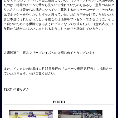
とができたのでコーチに本当に感謝している。（フリーブレイズに入団を決め
たのは）地元のチームで昔から見ていて憧れていたのもあるし、監督の若林ク
リスさんには昔からお世話になっていて尊敬するホッケーコーチで、その人の
元でホッケーをやりたいとずっと思っていた。だから声をかけていただいたと
きは本当にうれしかったし、今度こそは優勝をプレゼントできるように、そし
て自分のためにも優勝できるようにプロになって頑張りたい。（意気込み）１
年目から試合にバンバン出られるようにしっかりと準備していきたい。
古川駿選手、東北フリーブレイズへの入団おめでとうございます！
また、インカレの結果は１月
15
日発行の『スポーツ東洋第
87
号』に掲載させ
ていただきます。ぜひご覧ください。
TEXT=伊藤なぎさ
PHOTO