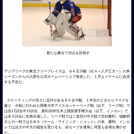
新たな舞台で頂点を目指す
アジアリーグの東北フリーブレイズは、ＧＫ古川駿（社４＝八戸工大一）の来
シーズンからの入団を公式ホームページ上で発表した。１月よりチームに合流
する予定だ。
スケーティングの良さに定評があるＧＫ古川駿。１年生のときからマスクを
被り、今秋に行われた関東大学アイスホッケーリーグ戦（以下、リーグ戦）で
は全
17
試合中
15
試合、第
91
回学生氷上競技選手権大会（以下、インカレ）で
は全５試合に先発出場した。リーグ戦では二巡目の中大戦で完封勝利、強敵明
大との一戦ではＧＷＳ（ゲーム・ウイニング・ショット）の末、勝利。インカ
レでは法大や中大の猛攻を受けるも、好セーブを連発し何度も会場を沸かせ
た。