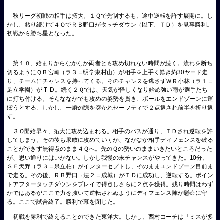
秋リーグ初戦の相手は拓大。１Ｑで先制するも、
途中逆転を許す展開に。し
かし、粘り続けて４ＱでＲＢ野口がタッチダウン（以下、ＴＤ）を見事勝利。
初戦から勝ち星となった。
第１Ｑ、始まりからなかなか両者とも攻め切れない時間が続く。流れを断ち
切るようにＱＢ宮崎（
ラ３＝明学東村山）が相手を上手く欺き約
30
ヤード走
り、チームにチャンスを持ってくる。そのチャンスを逃さずＷＲ小林（ラ１＝
ＴＤ
足立学園）が
。続く２Ｑでは、天気が怪しくなり始め強い雨が選手たち
に打ち付ける。そんななかでも攻めの姿勢を貫き、ボールをエンドゾーンに運
ぼうとする。しかし、一瞬の隙を突かれセーフティで２点返され前半を折り返
す。
３Ｑ開始早々、拓大に攻め込まれる。相手のパスが通り、ＴＤされ逆転を許
してしまう。
その後も果敢に攻めていくが、
なかなか相手ディフェンスを破る
ことができず無得点のまま４Ｑへ。先のＱの勢いのままいきたいところだった
が
、思い通りにはいかない。しかし我慢の末チャンスがやってきた。
10
分
、
ＳＦ天野（ラ３＝県立柏）がインターセプトし、
そのままエンドゾーン目前ま
で走る。その後、ＲＢ野口（法２＝
成城）がＴＤに成功し、逆転する。ポイン
トアフタータッチダウンをプレイで得点しさらに２点を獲得。
残り時間はわず
かではあるがここで力を抜いて逆転されぬようにディフェンス陣が懸命に守
る。ここで試合終了。勝利で幕を閉じた。
初戦を勝利で終えることのできた東洋大。しかし、
西村コーチは「ミスが多