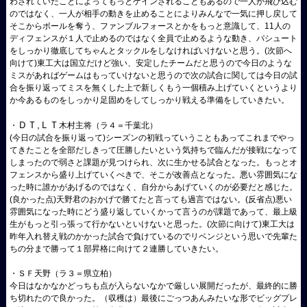
わされていたことによってもっとゲインされることもあるので一人が飛び込む
のではなく、一人が相手の動きを止めることによりみんなで一気に押し戻して
そこからボールを奪う、ファンブルフォースとかをもっと意識して、
11
人の
ディフェンスが１人で止めるのではなく全員で止めるような動き、パシュート
をしっかり徹底してちゃんとタックルをしなければいけないと思う。
(
次節へ
向けて
)
東工大は国立だけど強い、安定したチームだと思うので今日のような
ミスがあればゲームはもっていけないと思うので次の試合に関しては今日の試
合を振り返ってミスを無くした上で新しくもう一個積み上げていくというより
か今あるものをしっかり足固めをしてしっかり戦える準備をしていきたい。
ＤＴ,ＬＴ
・
木村主将（ラ４＝千葉北）
(
今日の試合を振り返って
)
シーズンの初戦っていうこともあってこれまでやっ
てきたことを全部だしきって圧勝したいという気持ちで臨んだが接戦になって
しまったので弱さと課題が見つけられ、次に生かせる試合となった。もっとオ
フェンスから盛り上げていくべきで、そこが改善点となった。悪い雰囲気にな
った時に誰かがあげるのではなく、自分からあげていくのが必要だと感じた。
(
良かった点
)
天野君のおかげで勝てたと言っても過言ではない。
(
反省点
)
悪い
雰囲気になった時にどう盛り返していくかって言うのが課題であって、最上級
生がもっと引っ張って行かないといけないと思った。
(
次節に向けて
)
東工大は
昨年入れ替え戦のかかった試合で負けているのでリベンジという思いで先輩た
ちの分まで勝って１部昇格に向けて２連勝していきたい。
・ＳＦ天野（ラ３＝県立柏）
今日はなかなかどっちも点が入らないなかで厳しい展開だったが、最終的に勝
ち切れたので良かった。（収穫は）最後にごっつあんみたいな形でビッグプレ