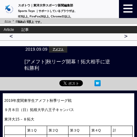
スポトウ｜東洋大学スポーツ新聞編集部
Sports Toyo ｜サポートしているブラウザは、
IE9以上, FireFox26以上, Chrome31以上,
ホーム
Article
詳細
Safari 6以上 です。
Article 記事
<
>
2019.09.09
アメフト
[アメフト]秋リーグ開幕！拓大相手に逆
転勝利
2019年度関東学生アメフト秋季リーグ戦
９月８日（日）拓殖大学八王子キャンパス
東洋大15－８拓大
第１Q
第２Q
第３Q
第４Q
計