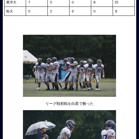
東洋大
７
０
０
８
15
拓大
０
２
６
０
８
リーグ戦初戦を白星で飾った