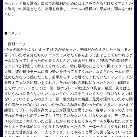
かった」と振り返る。
次節での勝利のためにはミスをできるだけなくすことが
２週間での
課題となる。次節も連勝し、
チームの目標の１部昇格に弾みをつけ
たい。
◼
コメント
・西村コーチ
(
今日の試合をふりかえって
)
ミスが多かった。初戦だからミスしたら負けると
言っていたが自分たちのチームのミスがたくさんあってあそこまでもつれるゲ
ームになってしまったのが最大のしんどい原因だと思う。
(
試合での収穫
)
ディ
フェンスが我慢して耐えてくれていた。特に最後のところで２回インターした
天野、彼が最後チームに勝つ勢いを持ってきてくれた。なんとかゲームが持ち
込めたかなって感じだった。前半からずっと耐えてくれていたディフェンスが
最後オフェンスに勢いをくれた。それが今回の勝因になったと思う。
(
課題と
して
)
オフェンスとしては一個一個のプレーの仕上がり具合、精度、例えばこ
ういうふうに走らないといけないとか、パスをこういうふうに投げないといけ
ないっていうところのように一個一個の動きの精度、足元が濡れていたから動
きが悪かったのかもしれないがその辺の精度が悪かったのが大きい。まだまだ
練習してプレーの質を高めることが課題だと思うから、各ポジションの人それ
ぞれが自分たちのプレーでクリアしていかないといけないと思う。ディフェン
スの方はよく耐えていたと言ったがそれでもたくさんボールを取られたときと
かもあって全体的にタックルミスが多かったので、一体一のタックルに対して
まだまだ甘さがある。一人でタックルしてやろうと思って突っ込んでいってか