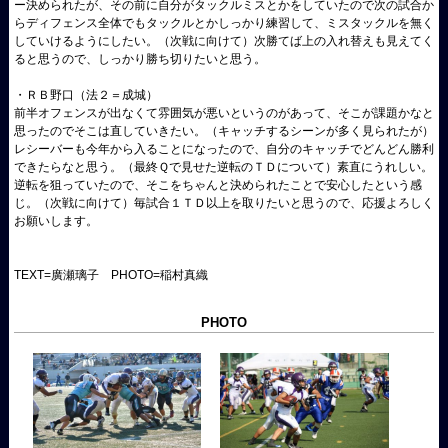
ー決められたが、その前に自分がタックルミスとかをしていたので次の試合か
らディフェンス全体でもタックルとかしっかり練習して、ミスタックルを無く
していけるようにしたい。（次戦に向けて）次勝てば上の入れ替えも見えてく
ると思うので、しっかり勝ち切りたいと思う。
・ＲＢ野口（法２＝成城）
前半オフェンスが出なくて雰囲気が悪いというのがあって、そこが課題かなと
思ったのでそこは直していきたい。（キャッチするシーンが多く見られたが）
レシーバーも今年から入ることになったので、自分のキャッチでどんどん勝利
できたらなと思う。（最終Ｑで見せた逆転のＴＤについて）素直にうれしい。
逆転を狙っていたので、そこをちゃんと決められたことで安心したという感
じ。（次戦に向けて）毎試合１ＴＤ以上を取りたいと思うので、応援よろしく
お願いします。
TEXT=廣瀬璃子 PHOTO=稲村真織
PHOTO