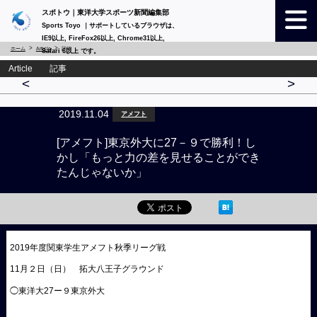
スポトウ｜東洋大学スポーツ新聞編集部
Sports Toyo ｜サポートしているブラウザは、
IE9以上, FireFox26以上, Chrome31以上,
ホーム
Article
詳細
Safari 6以上 です。
Article 記事
<
>
2019.11.04
アメフト
[アメフト]東京外大に27－９で勝利！し
かし「もっと力の差を見せることができ
たんじゃないか」
2019年度関東学生アメフト秋季リーグ戦
11月２日（日） 拓大八王子グラウンド
◯東洋大27ー９東京外大