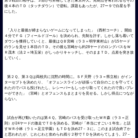
第５戦目の相手は、３部から昇格してきた東京外大。先制点を奪われるもその
後４本のＴＤ（タッチダウン）で逆転。課題もあったが、27ー９で白星を手
にした。
「入りと最後が締まらないゲームになってしまった」（西村コーチ）。開始
４分でＦＧ（フィールドゴール）を決められ、先制を許す。しかし落ち着いて
ダウンを獲得していくと、最後はＱＢ宮崎（ラ３＝明学東村山）が15ヤード
のランを見せ１本目のＴＤ。その後も宮崎から約28ヤードのロングパスをＷ
Ｒ茂木（法２＝埼玉栄）がしっかりキャッチし、そのままＴＤ。点差を突き放
していく。
第２Ｑ、第３Ｑは両校共に沈黙の時間に。ＳＦ天野（ラ３＝県立柏）がイン
ターセプトを決めたり、「オフェンスラインが頑張って自分のことを守ってく
れたのでパスも投げれたし、レシーバーもしっかり取ってくれたので良いプレ
ーができた」（宮崎）とオフェンスもまとまりを見せる。しかし得点につなが
らない。
試合が再び動いたのは第４Ｑ。宮崎のパスを受け取ったＷＲ森（ラ３＝正
則）が24ヤードの激走でＴＤを決める。宮崎が「本当にすごい１年生」と話
すＷＲ小林（ラ１＝足立学園）もＴＤを決め27－３に。このまま試合終了か
と思われたが、じわじわと攻められ残り２秒でＴＤを決めらてしまう。27－