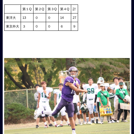
第１Q
第２Q
第３Q
第４Q
計
東洋大
13
０
０
14
27
東京外大
３
０
０
６
９