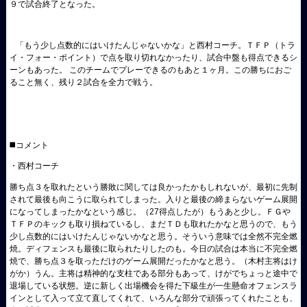
９で試合終了となった。
「もう少し点数的にはいけたんじゃないかな」と西村コーチ。ＴＦＰ（トラ
イ・フォー・ポイント）で点を取り切れなかったり、試合中盤も得点できるシ
ーンもあった。 このチームでプレーできるのもあと１ヶ月。この勝ちにおご
ること無く、残り２試合を全力で戦う。
◼️コメント
・西村コーチ
勝ち点３を取れたという勝敗に関しては良かったかもしれないが、最初に先制
されて最後も向こうに取られてしまった。入りと最後の締まらないゲーム展開
になってしまったかなという感じ。（27得点したが）もうあと少し。ＦＧや
ＴＦＰのキックも取り損ねているし、まだＴＤも取れたかなと思うので、もう
少し点数的にはいけたんじゃないかなと思う。そういう意味では全然不完全燃
焼。ディフェンスも最後に取られたりしたのも。今日の試合は本当に不完全燃
焼で、勝ち点３を取っただけのゲーム展開だったかなと思う。（木村主将はけ
がか）うん。主将は精神的な支柱である部分もあって、けがでちょっと途中で
退場している状態。逆に新しく出場機会を得た下級生が一生懸命オフェンスラ
インとして入って立て直してくれて、いろんな部分で頑張ってくれたことも、