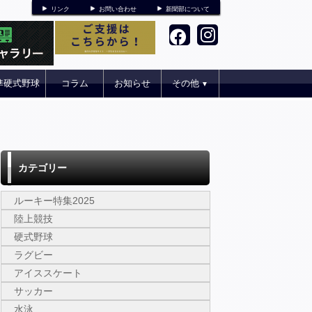
リンク
お問い合わせ
新聞部について
準硬式野球
コラム
お知らせ
その他
▼
カテゴリー
ルーキー特集2025
陸上競技
硬式野球
ラグビー
アイススケート
サッカー
水泳