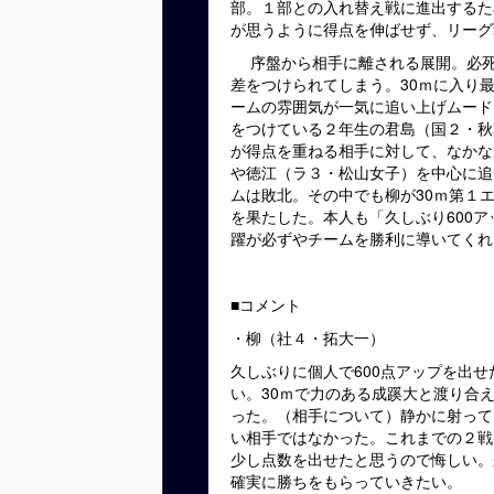
部。１部との入れ替え戦に進出するた
が思うように得点を伸ばせず、リーグ
序盤から相手に離される展開。必死に
差をつけられてしまう。30ｍに入り
ームの雰囲気が一気に追い上げムード
をつけている２年生の君島（国２・秋
が得点を重ねる相手に対して、なかな
や徳江（ラ３・松山女子）を中心に追
ムは敗北。その中でも柳が30ｍ第１エ
を果たした。本人も「久しぶり600
躍が必ずやチームを勝利に導いてくれ
■コメント
・柳（社４・拓大一）
久しぶりに個人で600点アップを出
い。30ｍで力のある成蹊大と渡り合
った。（相手について）静かに射って
い相手ではなかった。これまでの２戦
少し点数を出せたと思うので悔しい。
確実に勝ちをもらっていきたい。