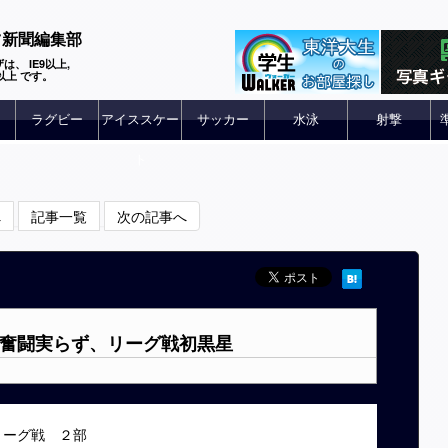
ツ新聞編集部
は、 IE9以上,
 6以上 です。
ラグビー
アイススケー
サッカー
水泳
射撃
ト
へ
記事一覧
次の記事へ
]奮闘実らず、リーグ戦初黒星
リーグ戦 ２部