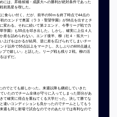
めには、昇格候補・成蹊大への勝利が絶対条件であった
戦初黒星を喫した。
食らい付く。だが、前半の50ｍを終了時点で44点の
最初のエンドで奥冨（ラ３・聖望学園）が58点を出すとチ
に変わる。それに続いて第２エンド、今季リーグ戦で力
草学園）も55点を叩き出した。しかし、確実に上位４人
か差を詰められない。エンド後半、柳（社４・拓大一）
い上げをはかるが結局、逆に差を広げられてしまいチー
ンド以外で55点以上をマークし、久しぶりの600点越え
アップで嬉しい」と話した。リーグ戦も残り２戦。柳の活
るはずだ。
せたのでとても嬉しかった。来週以降も継続していきた
えていたのでチーム全体が守りに入ってしまった部分があ
きて確実に得点を重ねてくる大学だった。決して勝てな
と違いコンディションも良かったのでチームとしてもう
来週も同じ射場で試合なのでそのあたりでは有利なので