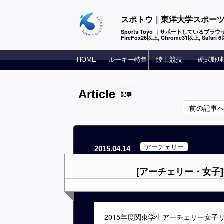
スポトウ｜東洋大学スポー
Sports Toyo ｜サポートしているブラウザ
FireFox26以上, Chrome31以上, Safari
HOME
ルーキー特集
陸上競技
硬式野球
2025
Article
記事
前の記事
アーチェリー
2015.04.14
[アーチェリー・女子
2015年度関東学生アーチェリー女子