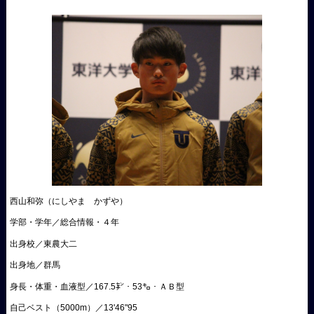
西山和弥（にしやま かずや）
学部・学年／総合情報・４年
出身校／東農大二
出身地／群馬
身長・体重・血液型／167.5㌢・53㌔・ＡＢ型
自己ベスト（5000m）／13'46"95