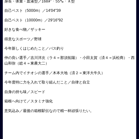
身長・体重・血液型／168㌢・55㌔・Ａ型
自己ベスト（5000m）／14'04"39
自己ベスト（10000m）／29'16"92
好きな食べ物／ザッキー
得意なスポーツ／野球
今年新しくはじめたこと／バス釣り
仲の良い選手／吉川洋次（ラ４＝那須拓陽）・小田太賀（済４＝浜松商）・西
山和弥（総４＝東農大二）
チーム内でイチオシの選手／木本大地（済２＝東洋大牛久）
今年度特に力を入れて取り組んだこと／自律と自立
自身の持ち味／スピード
箱根へ向けて／スタミナ強化
意気込み／最後の箱根駅伝なので精一杯頑張りたい。