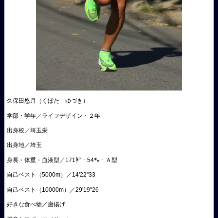
久保田悠月（くぼた ゆづき）
学部・学年／ライフデザイン・２年
出身校／埼玉栄
出身地／埼玉
身長・体重・血液型／171㌢・54㌔・Ａ型
自己ベスト（5000m）／14'22"33
自己ベスト（10000m）／29'19"26
好きな食べ物／唐揚げ