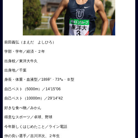
前田義弘（まえだ よしひろ）
学部・学年／経済・２年
出身校／東洋大牛久
出身地／千葉
身長・体重・血液型／189㌢・73㌔・Ｂ型
自己ベスト（5000m）／14’15”06
自己ベスト（10000m）／29’14”42
好きな食べ物／みかん
得意なスポーツ／卓球、野球
今年新しくはじめたこと／ライン電話
仲の良い選手／吉川洋次、２年生