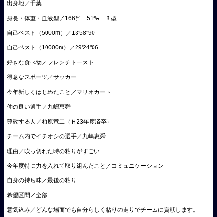
出身地／千葉
身長・体重・血液型／166㌢・51㌔・Ｂ型
自己ベスト（5000m）／13'58"90
自己ベスト（10000m）／29'24"06
好きな食べ物／フレンチトースト
得意なスポーツ／サッカー
今年新しくはじめたこと／マリオカート
仲の良い選手／九嶋恵舜
尊敬する人／柏原竜二（Ｈ23年度済卒）
チーム内でイチオシの選手／九嶋恵舜
理由／吹っ切れた時の粘りがすごい
今年度特に力を入れて取り組んだこと／コミュニケーション
自身の持ち味／最後の粘り
希望区間／全部
意気込み／どんな場面でも自分らしく粘りの走りでチームに貢献します。