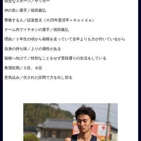
得意なスポーツ／サッカー
仲の良い選手／前田義弘
尊敬する人／設楽悠太（Ｈ25年度済卒＝Ｈｏｎｄａ）
チーム内でイチオシの選手／前田義弘
理由／１年生の頃から箱根を走っていて去年よりも力が付いているから
自身の持ち味／上りの適性がある
箱根へ向けて／特別なことをせず普段通りの生活をしている
希望区間／５区、８区
意気込み／任された区間で力を出し切る