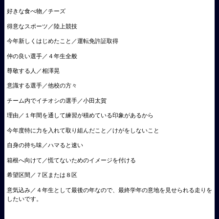
好きな食べ物／チーズ
得意なスポーツ／陸上競技
今年新しくはじめたこと／運転免許証取得
仲の良い選手／４年生全般
尊敬する人／相澤晃
意識する選手／他校の方々
チーム内でイチオシの選手／小田太賀
理由／１年間を通して練習が積めている印象があるから
今年度特に力を入れて取り組んだこと／けがをしないこと
自身の持ち味／ハマると速い
箱根へ向けて／慌てないためのイメージを付ける
希望区間／７区または８区
意気込み／４年生として最後の年なので、最終学年の意地を見せられる走りを
したいです。