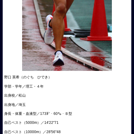
野口 英希（のぐち ひでき）
学部・学年／理工・４年
出身校／松山
出身地／埼玉
身長・体重・血液型／173㌢・60㌔・Ｂ型
自己ベスト（5000m）／14'22"71
自己ベスト（10000m）／28'56"48