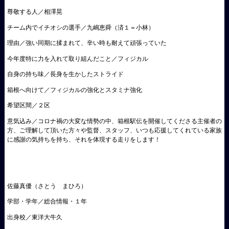
尊敬する人／相澤晃
チーム内でイチオシの選手／九嶋恵舜（済１＝小林）
理由／強い同期に揉まれて、辛い時も耐えて頑張っていた
今年度特に力を入れて取り組んだこと／フィジカル
自身の持ち味／長身を生かしたストライド
箱根へ向けて／フィジカルの強化とスタミナ強化
希望区間／２区
意気込み／コロナ禍の大変な情勢の中、箱根駅伝を開催してくださる主催者の
方、ご理解して頂いた方々や監督、スタッフ、いつも応援してくれている家族
に感謝の気持ちを持ち、それを体現する走りをします！
佐藤真優（さとう まひろ）
学部・学年／総合情報・１年
出身校／東洋大牛久