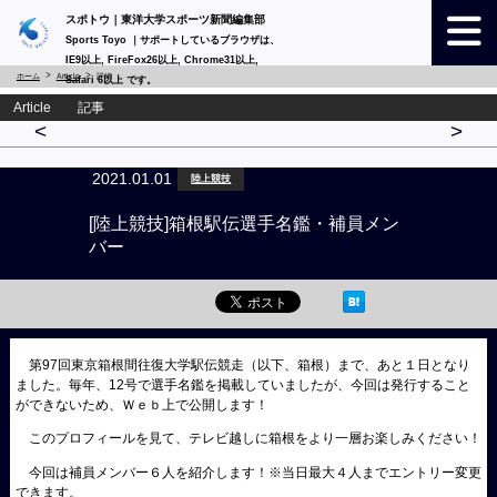
スポトウ｜東洋大学スポーツ新聞編集部
Sports Toyo ｜サポートしているブラウザは、
IE9以上, FireFox26以上, Chrome31以上,
ホーム
Article
詳細
Safari 6以上 です。
Article 記事
<
>
2021.01.01
陸上競技
[陸上競技]箱根駅伝選手名鑑・補員メン
バー
第97回東京箱根間往復大学駅伝競走（以下、箱根）まで、あと１
日となり
ました。毎年、12号で選手名鑑を掲載していましたが、今回は発行すること
ができないため、Ｗｅｂ上で公開します！
このプロフィールを見て、テレビ越しに箱根をより一層お楽しみください！
今回は補員メンバー６人を紹介します！※当日最大４人までエントリー変更
できます。