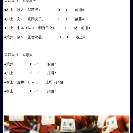
東洋大０－４東富大
●村山（社３・武蔵野） ０－３ 前瀧○
●川上（文３・真岡女子） １－３ 後藤○
●川上・中本（法３・明秀日立）１－３ 林・前瀧○
●荒井（済２・正智深谷） ０－３ 池上○
東洋大０－４専大
●荒井 ０－３ 安藤○
●川上 ２－３ 庄司○
●村山・荒井 ０－３ 庄司・須藤○
●村山 ０－３ 須藤○