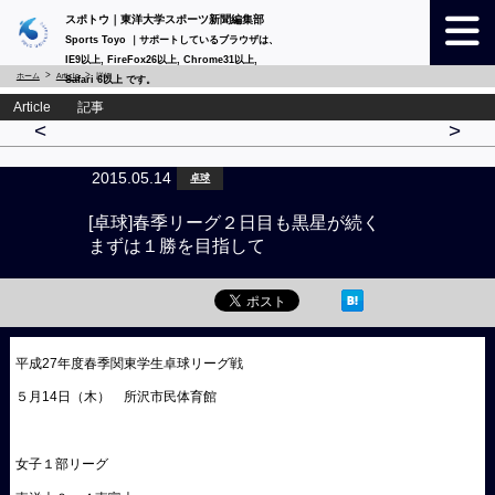
スポトウ｜東洋大学スポーツ新聞編集部
Sports Toyo ｜サポートしているブラウザは、
IE9以上, FireFox26以上, Chrome31以上,
ホーム
Article
詳細
Safari 6以上 です。
Article 記事
<
>
2015.05.14
卓球
[卓球]春季リーグ２日目も黒星が続く
まずは１勝を目指して
平成27年度春季関東学生卓球リーグ戦
５月14日（木） 所沢市民体育館
女子１部リーグ