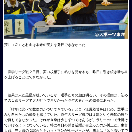
荒井（左）と村山は本来の実力を発揮できなかった
春季リーグ戦２日目。実力校相手に粘りを見せるも、昨日に引き続き勝ち星
を上げることはできなかった。
結果は未だ黒星が続いているが、選手たちの顔は明るい。その理由は、初め
ての１部リーグで太刀打ちできなかった昨年の春からの成長にあった。
「昨年に比べて数倍力がついてきている」と言う江尻監督をはじめ、選手は
みな自分たちの成長を感じていた。昨年のリーグ戦では１部という未知の舞台
で何もできなかった。それが今季は少しずつではあるが、ラリーの中で仕掛け
ていけるようになっている。特に今日の試合活躍が目立ったのが川上だ。東富
大戦、専大戦の２試合ともカットマンが相手だったが、川上は「落ち着いてで