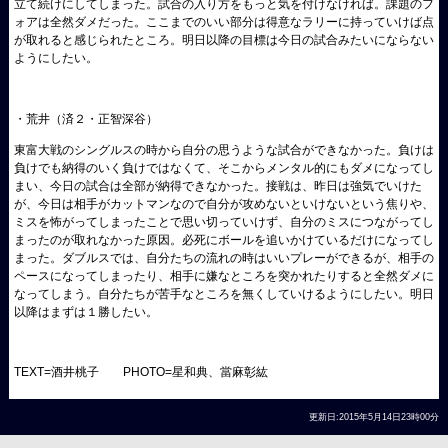
立て続けにしてしまった。試合の入り方をもっと気を付けなければ。課題のフ
ォアは全然ダメだった。ここまでのいい部分は得意なラリーに持っていけば点
が取れると感じられたところ。明日以降の目標は今日の試合みたいにならない
ようにしたい。
・荒井（済２・正智深谷）
東富大戦のシングルスの時から自分の思うような試合ができなかった。負けは
負けでも納得のいく負けではなくて、そこからメンタル的にもダメになってし
まい、今日の試合は全部が納得できなかった。接戦は、昨日は強気でいけた
が、今日は相手がカットマンなので自分が攻めないといけないという焦りや、
ミスを怖がってしまったことで思い切っていけず、自分のミスにつながってし
まったのが取れなかった原因。必死にボールを追いかけているだけになってし
まった。ダブルスでは、自分たちの流れの時はいいプレーができるが、相手の
ペースになってしまったり、相手に嫌なところを突かれたりすると全然ダメに
なってしまう。自分たちが苦手なところを無くしていけるようにしたい。明日
以降はまずは１勝したい。
TEXT=酒井桃子 PHOTO=星和典、當麻彰紘
更新日:2015年5月14日23時00分