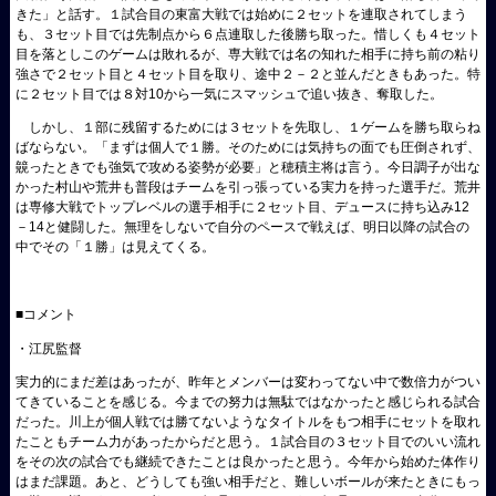
きた」と話す。１試合目の東富大戦では始めに２セットを連取されてしまう
も、３セット目では先制点から６点連取した後勝ち取った。惜しくも４セット
目を落としこのゲームは敗れるが、専大戦では名の知れた相手に持ち前の粘り
強さで２セット目と４セット目を取り、途中２－２と並んだときもあった。特
に２セット目では８対10から一気にスマッシュで追い抜き、奪取した。
しかし、１部に残留するためには３セットを先取し、１ゲームを勝ち取らね
ばならない。「まずは個人で１勝。そのためには気持ちの面でも圧倒されず、
竸ったときでも強気で攻める姿勢が必要」と穂積主将は言う。今日調子が出な
かった村山や荒井も普段はチームを引っ張っている実力を持った選手だ。荒井
は専修大戦でトップレベルの選手相手に２セット目、デュースに持ち込み12
－14と健闘した。無理をしないで自分のペースで戦えば、明日以降の試合の
中でその「１勝」は見えてくる。
■コメント
・江尻監督
実力的にまだ差はあったが、昨年とメンバーは変わってない中で数倍力がつい
てきていることを感じる。今までの努力は無駄ではなかったと感じられる試合
だった。川上が個人戦では勝てないようなタイトルをもつ相手にセットを取れ
たこともチーム力があったからだと思う。１試合目の３セット目でのいい流れ
をその次の試合でも継続できたことは良かったと思う。今年から始めた体作り
はまだ課題。あと、どうしても強い相手だと、難しいボールが来たときにもっ