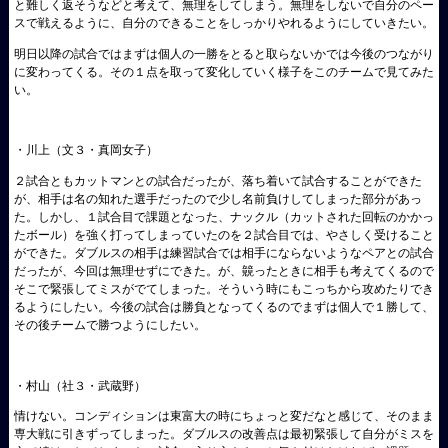
と難しく返そうなどと考えて、無理をしてしまう。無理をしないで自分のペー
スで戦えるように、自分のできることをしっかりやれるようにしていきたい。
明日以降の試合ではまずは個人の一勝をとると取らないかでは今後のつながり
に変わってくる。その１点を取って変化していく様子をこのチームで見てみた
い。
・川上（文３・真岡女子）
２試合ともカットマンとの試合だったが、落ち着いて試合することができた
が、相手は名の知れた選手だったので少し名前負けしてしまった部分があっ
た。しかし、１試合目で課題となった、ナックル（カットされた回転のかかっ
たボール）を強く打ってしまっていたのを２試合目では、やさしく受けること
ができた。ダブルスの相手は練習試合では相手にならないようなペアとの試合
だったが、今回は無理せずにできた。が、竸ったときに相手も考えてくるので
そこで緊張してミスがでてしまった。そういう時にもこっちから攻めたりでき
るようにしたい。今後の試合は勝負となってくるのでまずは個人で１勝して、
その後チームで勝つようにしたい。
・村山（社３・武蔵野）
情けない。コンディションは東富大の時にちょっと変だなと感じて、そのまま
専大戦に引きずってしまった。ダブルスの改善点は最初緊張して自分がミスを