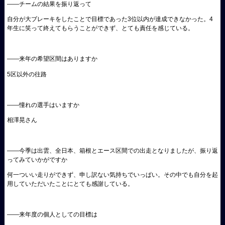
――チームの結果を振り返って
自分が大ブレーキをしたことで目標であった3位以内が達成できなかった。4
年生に笑って終えてもらうことができず、とても責任を感じている。
――来年の希望区間はありますか
5区以外の往路
――憧れの選手はいますか
相澤晃さん
――今季は出雲、全日本、箱根とエース区間での出走となりましたが、振り返
ってみていかがですか
何一ついい走りができず、申し訳ない気持ちでいっぱい。その中でも自分を起
用していただいたことにとても感謝している。
――来年度の個人としての目標は