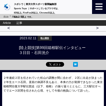
スポトウ｜東洋大学スポーツ新聞編集部
Sports Toyo ｜サポートしているブラウザは、
IE9以上, FireFox26以上, Chrome31以上,
ホーム
Article
詳細
Safari 6以上 です。
Article 記事
<
>
2023.02.11
陸上競技
[陸上競技]第99回箱根駅伝インタビュー
３日目・石田洸介
２年連続２区を任されていた松山の調整が間に合わず、２区に出走が決まった
２年生エース石田。直前の体調不良もあり、本来の力が発揮できなかった東京
箱根間往復大学駅伝競走（以下、箱根） の振り返りとともに、三大駅伝すべ
てでエース区間を任された心境、そして今後の抱負について語った。