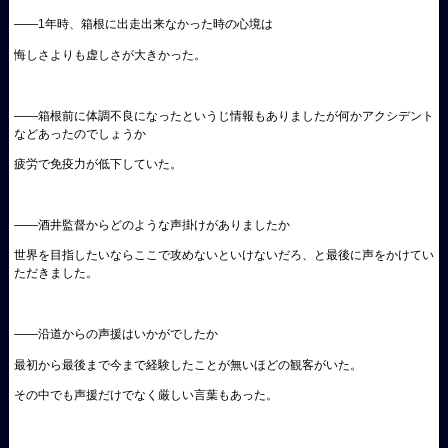
――1年時、箱根に出走出来なかった時の心境は
悔しさよりも虚しさが大きかった。
――箱根前に体調不良になったというじ情報もありましたが何かアクシデント
などあったのでしょうか
疲労で免疫力が低下していた。
――酒井監督からどのような声掛けがありましたか
世界を目指したいならここで攻めないといけないだろ、と最後に声をかけてい
ただきました。
――沿道からの声援はいかがでしたか
最初から最後まで今まで経験したことが無いほどの観客がいた。
その中でも声援だけでなく厳しい言葉もあった。