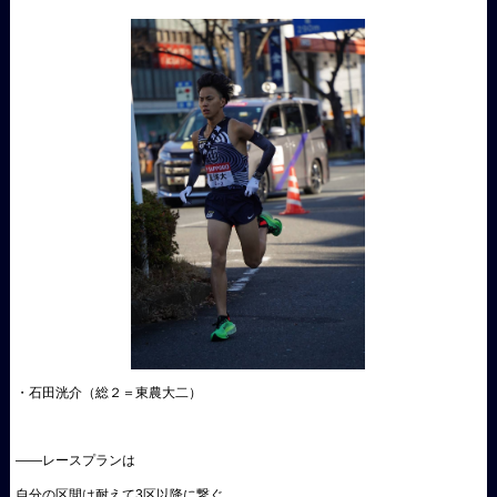
・石田洸介（総２＝東農大二）
――レースプランは
自分の区間は耐えて3区以降に繋ぐ。