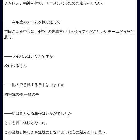
チャレンジ精神を持ち、エースになるための走りをしたい。
――今年度のチームを振り返って
前田さんを中心に、4年生の先輩方が引っ張ってくださりいいチームだったと
思う。
――ライバルはどなたですか
松山和希さん
――他大で意識する選手はいますか
國學院大學 平林選手
――初出走となる箱根はいかがでしたか
とても苦い経験となった。
この経験と悔しさを無駄にしないように心に刻みたいと思う。