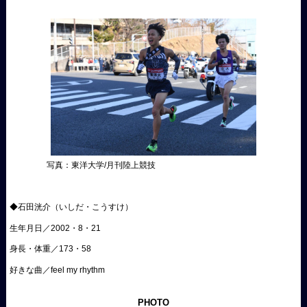
写真：東洋大学/月刊陸上競技
◆石田洸介（いしだ・こうすけ）
生年月日／2002・8・21
身長・体重／173・58
好きな曲／feel my rhythm
PHOTO