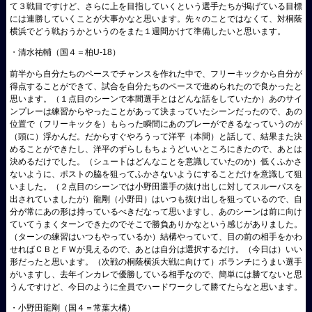
て３戦目ですけど、さらに上を目指していくという選手たちが掲げている目標
には連勝していくことが大事かなと思います。先々のことではなくて、対桐蔭
横浜でどう戦おうかというのをまた１週間かけて準備したいと思います。
・清水祐輔（国４＝柏U-18）
前半から自分たちのペースでチャンスを作れた中で、フリーキックから自分が
得点することができて、試合を自分たちのペースで進められたので良かったと
思います。（１点目のシーンで本間選手とはどんな話をしていたか）あのサイ
ンプレーは練習からやったことがあって決まっていたシーンだったので、あの
位置で（フリーキックを）もらった瞬間にあのプレーができるなっていうのが
（頭に）浮かんだ。だからすぐやろうって洋平（本間）と話して、結果また決
めることができたし、洋平のずらしもちょうどいいところにきたので、あとは
決めるだけでした。（シュートはどんなことを意識していたのか）低くふかさ
ないように、ポストの脇を狙ってふかさないようにすることだけを意識して狙
いました。（２点目のシーンでは小野田選手の抜け出しに対してスルーパスを
出されていましたが）龍剛（小野田）はいつも抜け出しを狙っているので、自
分が常にあの形は持っているべきだなって思いますし、あのシーンは前に向け
ていてうまくターンできたのでそこで勝負ありかなという感じがありました。
（ターンの練習はいつもやっているか）結構やっていて、目の前の相手をかわ
せればＣＢとＦＷが見えるので、あとは自分は選択するだけ。（今日は）いい
形だったと思います。（次戦の桐蔭横浜大戦に向けて）ボランチにうまい選手
がいますし、去年インカレで優勝している相手なので、簡単には勝てないと思
うんですけど、今日のように全員でハードワークして勝てたらなと思います。
・小野田龍剛（国４＝常葉大橘）