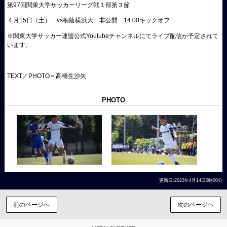
第97回関東大学サッカーリーグ戦１部第３節
４月15日（土） vs桐蔭横浜大 非公開 14:00キックオフ
※関東大学サッカー連盟公式Youtubeチャンネルにてライブ配信が予定されて
います。
TEXT／PHOTO＝髙橋生沙矢
PHOTO
更新日:2023年4月14日0時00分
前のページへ
次のページヘ