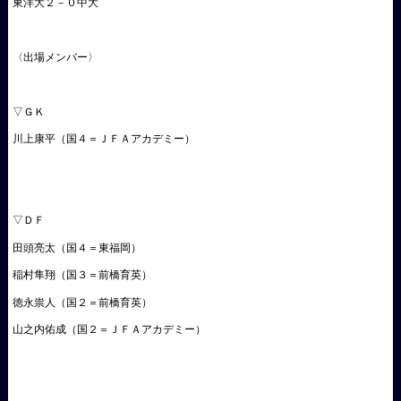
東洋大２－０中大
〈出場メンバー〉
▽ＧＫ
川上康平（国４＝ＪＦＡアカデミー）
▽ＤＦ
田頭亮太（国４＝東福岡）
稲村隼翔（国３＝前橋育英）
徳永祟人（国２＝前橋育英）
山之内佑成（国２＝ＪＦＡアカデミー）