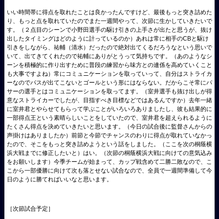
いい時間帯に得点を取れたことは良かったんですけど、最後もっと突き詰めた
り、もっと点を取れていたのでまた一週間やって、次節に生かしていきたいで
す。（２点目のシーンで小野田選手の駆け引きの上手さが出たと思うが、抜け
出したタイミングはどのように計っているのか）あれは常に相手のCBと駆け
引きをしながら、祐輔（清水）だったので絶対出てくるだろうなという思いで
いて、出てきてくれたので祐輔にありがとうって気持ちです。（あのようなシ
ーンを積極的に作り出すために普段の練習から味方との連係を高めていくこと
も大事ですよね）常にコミュニケーションを取っていって、自分はストライカ
ーなのでパスが出てこないとゴールという形にはならない。だからこそ常にパ
サーの選手とはコミュニケーションを取ってます。（室井選手も抜け出しが得
意なストライカーでしたが、目指すべき目標などではあるんですか）去年一緒
に室井君とやらせてもらって学ぶことがいろいろありましたし、彼も結果的に
一部得点王という素晴らしいことをしていたので、室井君を超えられるように
たくさん得点を決めていきたいと思います。（今日の試合後に監督さんからの
声掛けはありましたか）前節と今節でチャンスのわりに得点が取れていなかっ
たので、そこをもっと突き詰めようという話をしました。（ここを次の桐蔭横
浜大戦までに修正したいと）はい。（次節の桐蔭横浜大戦に向けての意気込み
をお願いします）今季チームが始まって、カップ戦含めて二勝二敗なので、こ
こから一部優勝に向けて次も落とせない試合なので、全員で一週間準備して今
日のように勝てればいいなと思います。
［次節試合予定］