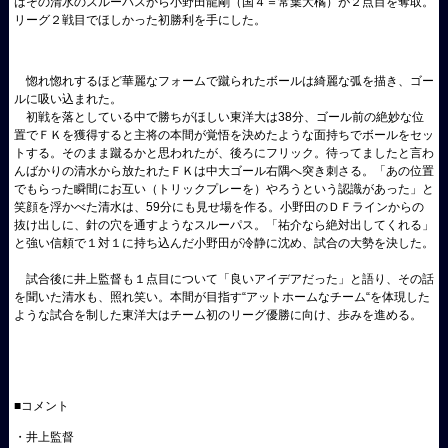
はその清水のスルーパスから小野田龍剛（国４＝常葉大橘）が２点目を奪取。
リーグ２戦目でほしかった初勝利を手にした。
惚れ惚れするほど華麗なフォームで蹴られたボールは綺麗な弧を描
き、ゴー
ルに吸い込まれた。
初戦を落としている中で勝ちがほしい東洋大は38分、ゴール前の
絶妙な位
置でＦＫを獲得すると主将の本間が覚悟を決めたような面
持ちでボールをセッ
トする。そのまま蹴るかと思われたが、
後ろにフリック。待ってましたと言わ
んばかりの清水から放たれた
ＦＫは中大ゴール右隅へ突き刺さる。「
あの位置
でもらった瞬間にお互い（トリックプレーを）
やろうという認識があった」と
笑顔を浮かべた清水は、59分にも見
せ場を作る。小野田のＤＦラインからの
抜け出しに、針の穴を
通すようなスルーパス。「祐介なら絶対出してくれる」
と強い信頼
で１対１に持ち込んだ小野田が冷静に沈め、試合の大勢を決した。
試合後に井上監督も１点目について「良いアイデアだった」と語り
、その話
を聞いた清水も、照れ笑い。本間が目指す“アットホーム
なチーム“を体現した
ような試合を制した東洋大はチーム初のリー
グ優勝に向け、歩みを進める。
■コメント
・井上監督