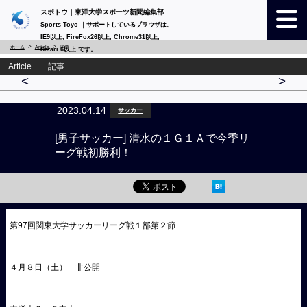
スポトウ｜東洋大学スポーツ新聞編集部
Sports Toyo ｜サポートしているブラウザは、
IE9以上, FireFox26以上, Chrome31以上,
ホーム
Article
詳細
Safari 6以上 です。
Article 記事
<
>
2023.04.14
サッカー
[男子サッカー] 清水の１Ｇ１Ａで今季リ
ーグ戦初勝利！
第97回関東大学サッカーリーグ戦１部第２節
４月８日（土） 非公開