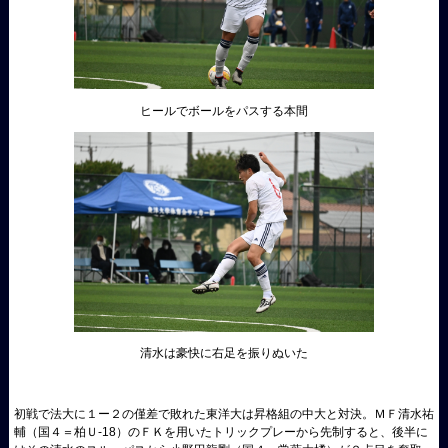
ヒールでボールをパスする本間
清水は豪快に右足を振りぬいた
初戦で法大
に１ー２の僅差で敗れた東洋大は昇格組の中大と対決。ＭＦ清水祐
輔（国４＝柏Ｕ-18）のＦＫを用いたトリックプレーから先制すると、後半に