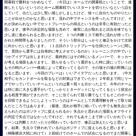
開幕戦で勝利をつかめなくて、（今日は）ホームでの開幕戦ということで、連
敗したくないというのとホーム開幕戦でいいスタートを切りたいなという話を
していて、出だしは少し堅い感じがしましたけど、徐々に自分たちのやりたい
ことが出せたのかなと思います。流れの中でチャンスを作ったんですけど、そ
れが決められない中でセットプレーからの得点というのは非常に有効だったと
思います。後半の決定的な場面も含めて、確実に点が取れると試合全体でもう
少し楽に進められると思いますけど、１つの判断ミスで相手に流れが持ってい
かれた時間帯もありましたので、そういう部分はしっかりと修正をかけて次節
に向かいたいと思います。（１点目のトリックプレーを仕掛けたシーンに関し
て、普段から選手には自発的に考えさせているのか）トレーニングの中でいく
つかアイデアは出しますけど、最終的にはその時にいるメンバーで、キッカー
が考える場面もありますし、競らせるっていう選択をした時に誰にっていうの
もその時のメンバー構成によって変わってくるので、その場その場の即興には
なると思います。（今回のプレーは）いいアイデアだったと思います。（中大
相手にセカンドボールを取るなどの対策はできていたか）２年前まで同じリー
グでやっていていいチームというのは重々我々も分かった上で、今年のチーム
は特に前に大きな選手がいてしっかりとターゲットになってくるという状況が
ある程度予測ができたので、そこに当てられて競り勝てなくてもそこのボール
を回収できるようにしようっていうのはチームとして共通理解を持って取り組
んだところではあります。（最後、流れが相手に傾いていた中でも無失点に抑
えられたのはポジティブに捉えられるか）失点かと思われた場面もオフサイド
の判定で失点ではなかったですけど、それでもあそこまで持っていかれている
シーンは判断ミスだったりが関わっているので、修正は加えたいなと思いま
す。結果、失点０で終われているのはポジティブに捉えられると思います。
（桐蔭横浜大戦に向けて）２節続けてのホームでの試合になるのでまだ開幕し