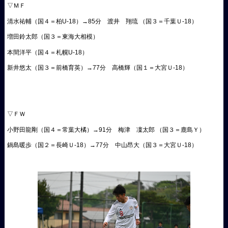
▽ＭＦ
清水祐輔（国４＝柏U-18）→85分 渡井 翔琉 （国３＝千葉Ｕ-18）
増田鈴太郎（国３＝東海大相模）
本間洋平（国４＝札幌U-18）
新井悠太（国３＝前橋育英）→77分 高橋輝（国１＝大宮Ｕ-18）
▽ＦＷ
小野田龍剛（国４＝常葉大橘）→91分 梅津 凜太郎 （国３＝鹿島Ｙ）
鍋島暖歩（国２＝長崎Ｕ-18）→77分 中山昂大（国３＝大宮Ｕ-18）