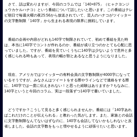
さて、話は変わりますが、今回のコラムでは「140×875」（ヒャクヨンジ
ュウカケルハナコ）という番組について話したいと思います。この番組はテレ
ビ朝日で毎週火曜の夜25:56から放送されていて、芸人のハナコがツイッター
の文字数制限「140字」から生まれる表現の限界に挑戦しています。
番組の企画や内容がどれも140字で制限されていて、初めて番組を見た時
は、本当に140字でコントが作れるのか、番組が成り立つのかとても心配に思
っていました。ですが、番組を見ていくうちに140字は少ないようで意外と多
く感じられる時もあって、表現の幅が割とあるなと思うようになりました。
現在、アメリカではツイッターの有料会員の文字数制限が4000字になって
いるそうですが、みなさんはツイートをする際やラインなどで連絡をする際
に、140字では一度に伝えきれない！と思った経験はありますか？ちなみに、
140字というと今回のコラム、実は一段落ずつ140字で書いていました。
どうですか？こうして見ると多く感じられませんか。番組には「140字あれ
ばこれだけのことが伝えられる」と教わった気がします。また、家族との会話
に文字数制限なんてないはずなのに、140字も会話してないかもしれないと反
省しました。会話の文字数をもっと増やせるように頑張りたいと思います。