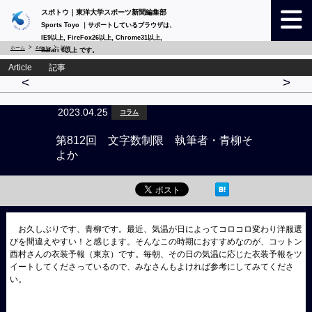
スポトウ｜東洋大学スポーツ新聞編集部
Sports Toyo ｜サポートしているブラウザは、
IE9以上, FireFox26以上, Chrome31以上,
ホーム
Article
詳細
Safari 6以上 です。
Article 記事
<
>
2023.04.25
コラム
第812回 文字数制限 執筆者・青柳そ
よか
お久しぶりです、青柳です。最近、気温が日によってコロコロ変わり洋服選
びを間違えやすい！と感じます。そんなこの時期におすすめなのが、コットン
西村さんの衣装予報（東京）です。毎朝、その日の気温に応じた衣装予報をツ
イートしてくださっているので、みなさんもよければ参考にしてみてくださ
い。