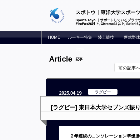
スポトウ｜東洋大学スポー
Sports Toyo ｜サポートしているブラウザ
FireFox26以上, Chrome31以上, Safari
HOME
ルーキー特集
陸上競技
硬式野球
2025
Article
記事
前の記事
ラグビー
2025.04.19
[ラグビー] 東日本大学セブンズ
２年連続のコンソレーション準優勝と