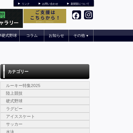
リンク
お問い合わせ
新聞部について
準硬式野球
コラム
お知らせ
その他
▼
カテゴリー
ルーキー特集2025
陸上競技
硬式野球
ラグビー
アイススケート
サッカー
水泳