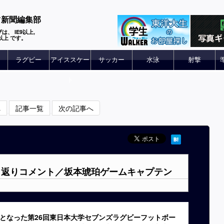
ツ新聞編集部
は、 IE9以上,
 6以上 です。
ラグビー
アイススケー
サッカー
水泳
射撃
ト
へ
記事一覧
次の記事へ
振り返りコメント／坂本琥珀ゲームキャプテン
なった第26回東日本大学セブンズラグビーフットボー