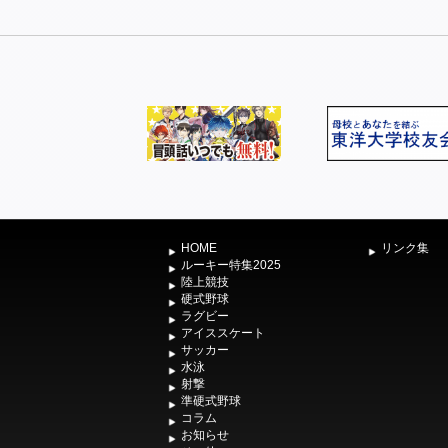
HOME
リンク集
ルーキー特集2025
陸上競技
硬式野球
ラグビー
アイススケート
サッカー
水泳
射撃
準硬式野球
コラム
お知らせ