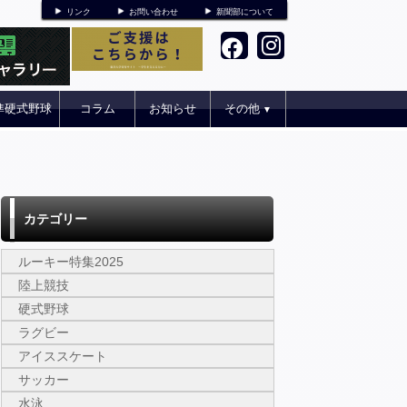
リンク
お問い合わせ
新聞部について
準硬式野球
コラム
お知らせ
その他
▼
カテゴリー
ルーキー特集2025
陸上競技
硬式野球
ラグビー
アイススケート
サッカー
水泳