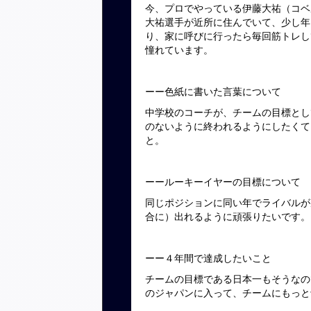
今、プロでやっている伊藤大祐（コベ
大祐選手が近所に住んでいて、少し年
り、家に呼びに行ったら毎回筋トレし
憧れています。
ーー色紙に書いた言葉について
中学校のコーチが、チームの目標とし
のないように終われるようにしたくて
と。
ーールーキーイヤーの目標について
同じポジションに同い年でライバルが
合に）出れるように頑張りたいです。
ーー４年間で達成したいこと
チームの目標である日本一もそうなので
のジャパンに入って、チームにもっと