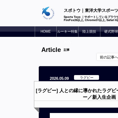
スポトウ｜東洋大学スポー
Sports Toyo ｜サポートしているブラウザ
FireFox26以上, Chrome31以上, Safari
HOME
ルーキー特集
陸上競技
硬式野球
2025
Article
記事
前の記事
ラグビー
2026.05.09
[ラグビー] 人との縁に導かれたラグ
ー／新入生企画