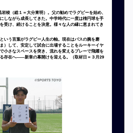
黒岩稜（総１＝大分東明）。
父の勧めでラグビーを始め、
にしながら成長してきた。中学時代に一度は楕円球を手
を受け、続けることを決意。様々な人の縁に恵まれてき
という言葉がラグビー人生の軸。現在はパスの腕を磨
ま）して
、安定して試合に出場することをルーキーイヤ
で小さなスペースを突き、流れを変えるプレーで飛躍を
る存在へ――新章の幕開けを迎える。（取材日＝３月29