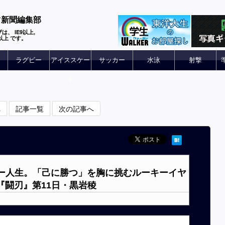
ツ新聞編集部
は、 IE9以上,
 6以上 です。
ラグビー
アイススケー
サッカー
水泳
射撃
ト
へ
記事一覧
次の記事へ
ビー人生。「己に勝つ」を胸に挑むルーキーイヤ
『闘刃』第11日・黒岩稜