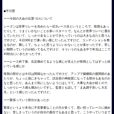
◾︎平川慧
ーー今回の大会の位置づけについて
シーズンは世界リレーを含めたら一応3レース目というところで、怪我もあっ
たりして、うまくいかないことが多いスタートで。なんとか世界リレーに選出
していただいて、しっかり走ることができたっていうのは大きな点だと思うん
ですけど。今日300まで凄い良い感じだったんですけど、コンディションを整
えるのが、難しくて。ちょっと思うようにいかないことが多かったです。苦し
い期間っていうのが続いてるんですけど、そういうのもある中で本当はここで
45秒台にいきたかったです。
ーーレース終了後、右足痛めてるような感じが見えたが怪我としてはずっと続
いている感じか
怪我の部分とは今日は関係なかったんですけど、アップで腸腰筋の股関節のあ
たりが、ちょっと急にきちゃって。試合前の神経質になってる部分もあるのか
なと思ったり。あんまり気にしないようにはしてて。大事な大会が続くので、
しっかりレース感も掴みたいですし。監督とも話して「まあ調子良いし大丈
夫」という感じだったんですけど。
ーー緊張っていう部分があったか
緊張というより本当に不安要素なことの方が多くて。思い切ってレースに挑め
ない、苦しさっていうのが自分の責任でもあると思って。こうやっていつまで