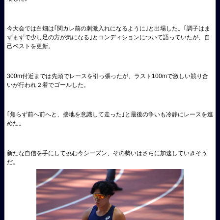
今大会では白畑は｢関カレ前の刺激入れになるように｣と出場した。｢調子はま
ずまずで少し足の方が気になる｣とコンディションについて語っていたが、自
己ベストを更新。
300m付近までは先頭でレースを引っ張ったが、ラスト100mで激しい競り合
いが行われ２着でゴールした。
｢焦らず前へ前へと、接地を意識して走った｣と最後の争いも冷静にレースを進
めた。
新たな自信を手にして挑む今シーズン、その勢いはさらに加速していきそう
だ。