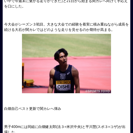
い中で今週末に繋がる走りができた｣と21日から始まる関カレへ向けて手応え
を口にした。
今大会がシーズン３戦目。大きな大会での経験を着実に積み重ねながら成長を
続ける大石が関カレではどのような走りを見せるのか期待が高まる。
白畑自己ベスト更新で関カレへ弾み
男子400mには同組に白畑健太郎(法３=米沢中央)と平川慧(スポ３=コザ)が出
場した。