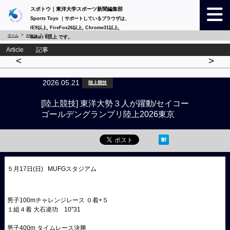
スポトウ｜東洋大学スポーツ新聞編集部
Sports Toyo ｜サポートしているブラウザは、
IE9以上, FireFox26以上, Chrome31以上,
ホーム
Article
詳細
Safari 6以上 です。
Article 記事
<
>
2026.05.21
陸上競技
[陸上競技] 東洋大勢３人が躍動/セイコー
ゴールデングランプリ陸上2026東京
５月17日(日) MUFGスタジアム
男子100mチャレンジレース ０着+５
１組４着 大石凌功 10''31
男子400m タイムレース決勝