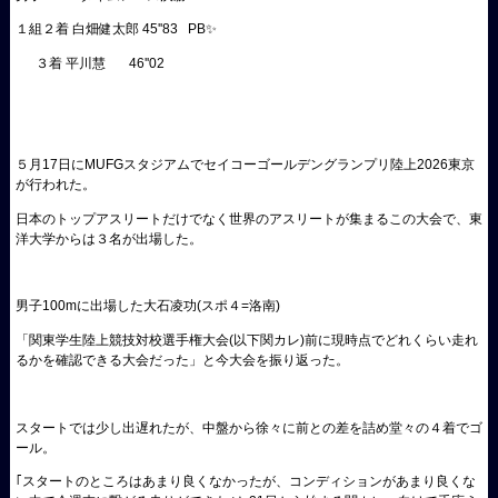
１組２着 白畑健太郎 45''83 PB✨
３着 平川慧 46''02
５月17日にMUFGスタジアムでセイコーゴールデングランプリ陸上2026東京
が行われた。
日本のトップアスリートだけでなく世界のアスリートが集まるこの大会で、東
洋大学からは３名が出場した。
男子100mに出場した大石凌功(スポ４=洛南)
「関東学生陸上競技対校選手権大会(以下関カレ)前に現時点でどれくらい走れ
るかを確認できる大会だった」と今大会を振り返った。
スタートでは少し出遅れたが、中盤から徐々に前との差を詰め堂々の４着でゴ
ール。
｢スタートのところはあまり良くなかったが、コンディションがあまり良くな