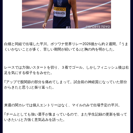
白畑と同組で出場した平川。ボツワナ世界リレー2026後から約２週間。｢うま
くいかないことが多く、苦しい期間が続いてる｣と胸の内を明かした。
レースでは力強いスタートを切り、３着でゴール。しかしフィニッシュ後は右
足を気にする様子ををみせた。
｢アップで股関節の部分を痛めてしまって。試合前の神経質になっていた部分
からきたと思う｣と振り返った。
来週の関カレでは個人エントリーはなく、マイルのみで出場予定の平川。
｢チームとしても強い選手が集まっているので、また学生記録の更新を狙って
いきたい｣と力強く意気込みを語った。