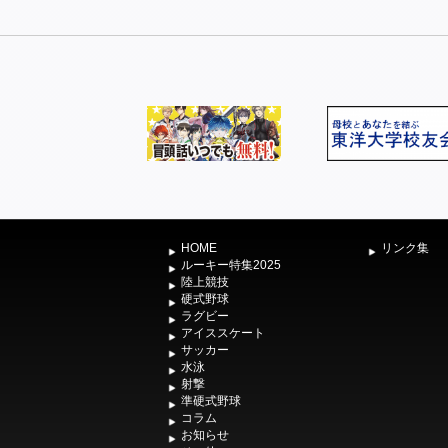
HOME
リンク集
ルーキー特集2025
陸上競技
硬式野球
ラグビー
アイススケート
サッカー
水泳
射撃
準硬式野球
コラム
お知らせ