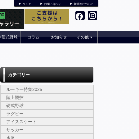
リンク
お問い合わせ
新聞部について
準硬式野球
コラム
お知らせ
その他
▼
カテゴリー
ルーキー特集2025
陸上競技
硬式野球
ラグビー
アイススケート
サッカー
水泳