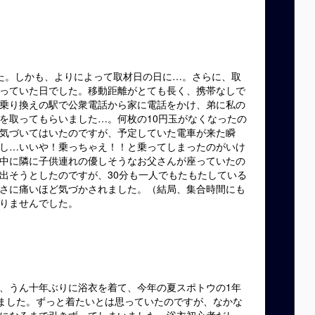
た。しかも、よりによって取材日の日に…。さらに、取
っていた日でした。移動距離がとても長く、携帯なしで
乗り換えの駅で公衆電話から家に電話をかけ、弟に私の
を取ってもらいました…。何枚の
10
円玉がなくなったの
気づいてはいたのですが、予定していた電車が来た瞬
し…いいや！乗っちゃえ！！と乗ってしまったのがいけ
中に隣に子供連れの優しそうなお父さんが座っていたの
出そうとしたのですが、
30
分も一人でもたもたしている
さに痛いほど気づかされました。（結局、集合時間にも
りませんでした。
、うん十年ぶりに浴衣を着て、今年の夏スポトウの
1
年
きました。ずっと着たいとは思っていたのですが、なかな