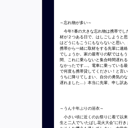
～忘れ物が多い～
今年
1
番の大きな忘れ物は携帯でし
材が２つある日で、はしごしようと思
はどうにもこうにもならないと思い、
携帯から一緒に取材をする先輩に連絡
でしょうか。家の最寄りの駅ではもう
間、これに乗らないと集合時間遅れる
なかったです…。電車に乗っている最
で何度も携帯貸してください！と言い
うちに降りてしまい、自分の勇気のな
遅れました…）本当に先輩、申し訳あ
～うん十年ぶりの浴衣～
小さい頃に近くのお祭りに着て以来
生と二人で“いたばし花火大会”に行