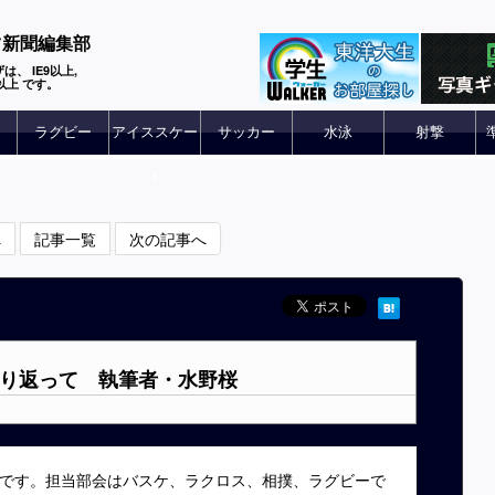
ツ新聞編集部
は、 IE9以上,
 6以上 です。
ラグビー
アイススケー
サッカー
水泳
射撃
ト
へ
記事一覧
次の記事へ
振り返って 執筆者・水野桜
です。担当部会はバスケ、ラクロス、相撲、ラグビーで