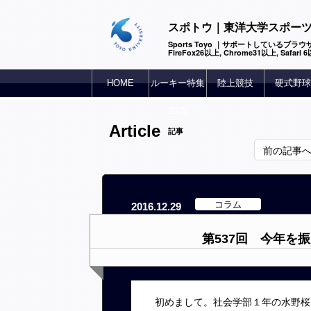
スポトウ｜東洋大学スポー
Sports Toyo ｜サポートしているブラウザ
FireFox26以上, Chrome31以上, Safari
HOME
ルーキー特集
陸上競技
硬式野球
2025
Article
記事
前の記事
コラム
2016.12.29
第537回 今年を
初めまして。社会学部１年の水野桜