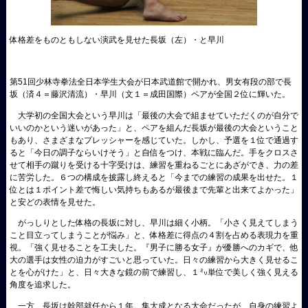
体格差をものともしない演武を見せた長坂（左）・と早川
第
51回少林寺拳法全日本学生大会が日本武道館で開かれ、
男女有段の部で長
坂（済４＝藤沢清流）・早川（文１＝成田国際）ペアが全国２位に輝いた。
大学初の全国大会という早川は「最後の大会で組ませていただくのが自分で
いいのかという迷いがあった」と、ペアを組んだ長坂が最後の大会ということ
もあり、さまざまなプレッシャーを感じていた。しかし、予選を１位で通過す
ると「今日の調子ならいけそう」と自信をつけ、本戦に臨んだ。手をクロスさ
せて相手の蹴りを受ける十字受けは、練習を重ねるごとにあざができ、力の差
に苦労した。６つの構成を披露し終えると「今までの練習の成果を出せた。１
位とは１ポイント差で悔しい気持ちもあるが最後まで先輩と出来てよかった」
と安どの表情を見せた。
がっしりとした体格の長坂に対し、早川は細く小柄。「小さく見えてしまう
こと目立ってしまうことが悩み」と、体格差に得点の４割を占める表現力を重
視。「強く見せることを工夫した。『男子に勝る女子』が優勝へのカギで、他
大の選手は女性の迫力がすごいと思っていた。日々の練習から大きく見せるこ
とを心がけた」と、日々大きな鏡の前で練習し、１㍉単位で美しく強く見える
角度を追求した。
一方、長坂は幹部就任から１年。集大成となる大会だったが、自身の練習よ