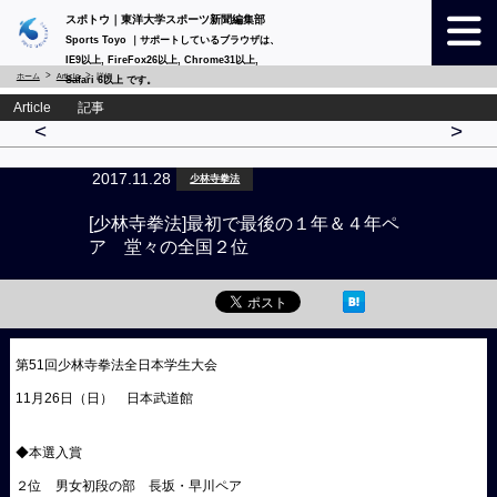
スポトウ｜東洋大学スポーツ新聞編集部
Sports Toyo ｜サポートしているブラウザは、
IE9以上, FireFox26以上, Chrome31以上,
ホーム
Article
詳細
Safari 6以上 です。
Article 記事
<
>
2017.11.28
少林寺拳法
[少林寺拳法]最初で最後の１年＆４年ペ
ア 堂々の全国２位
第51回少林寺拳法全日本学生大会
11月26日（日） 日本武道館
◆本選入賞
２位 男女初段の部 長坂・早川ペア