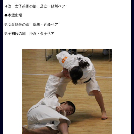
４位 女子茶帯の部 足立・鮎川ペア
◆本選出場
男女白緑帯の部 鵜川・近藤ペア
男子初段の部 小倉・金子ペア