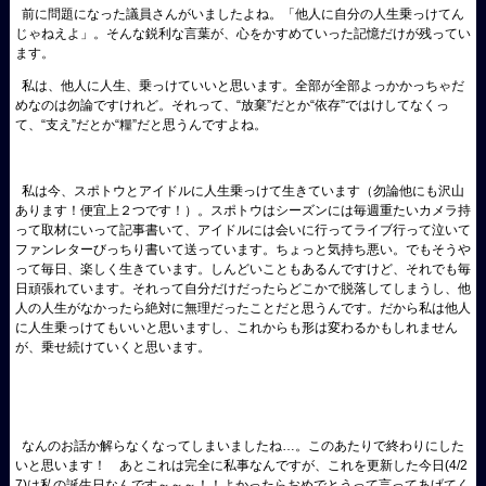
前に問題になった議員さんがいましたよね。「他人に自分の人生乗っけてん
じゃねえよ」。そんな鋭利な言葉が、心をかすめていった記憶だけが残ってい
ます。
私は、他人に人生、乗っけていいと思います。全部が全部よっかかっちゃだ
めなのは勿論ですけれど。それって、“放棄”だとか“依存”ではけしてなくっ
て、“支え”だとか“糧”だと思うんですよね。
私は今、スポトウとアイドルに人生乗っけて生きています（勿論他にも沢山
あります！便宜上２つです！）。スポトウはシーズンには毎週重たいカメラ持
って取材にいって記事書いて、アイドルには会いに行ってライブ行って泣いて
ファンレターびっちり書いて送っています。ちょっと気持ち悪い。でもそうや
って毎日、楽しく生きています。しんどいこともあるんですけど、それでも毎
日頑張れています。それって自分だけだったらどこかで脱落してしまうし、他
人の人生がなかったら絶対に無理だったことだと思うんです。だから私は他人
に人生乗っけてもいいと思いますし、これからも形は変わるかもしれません
が、乗せ続けていくと思います。
なんのお話か解らなくなってしまいましたね…。このあたりで終わりにした
いと思います！ あとこれは完全に私事なんですが、これを更新した今日(4/2
7)は私の誕生日なんです～～～！！よかったらおめでとうって言ってあげてく