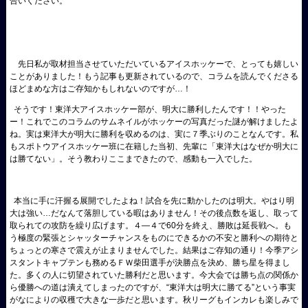
合いください。
先日私が取材担当させていただいているアイスホッケーで、とっても嬉しい
ことがありました！もう記事も更新されているので、コラムを読んでくださる
ほどまめな方はご存知かもしれないのですが…！
そうです！東洋大アイスホッケー部が、明大に勝利したんです！！やった
ー！これでこのコラムのサムネイルがホッケーの写真だった謎が解けましたよ
ね。実は東洋大が明大に勝利を収めるのは、実に７季ぶりのことなんです。私
もスポトウアイスホッケー班に在籍した当初、先輩に「東洋大はなぜか明大に
は勝てない」。そう教わりここまできたので、感動も一入でした。
本当に手に汗握る展開でしたよね！試合を先に動かしたのは明大。やはり明
大は強い…だなんて落胆している暇はありません！その後点数を返し、取って
取られての攻防を繰り広げます。４―４で60分を終え、勝敗は延長戦へ。も
う極度の緊張とシャッターチャンスをものにできるかの不安と勝利への期待と
ちょっとの寒さで震えが止まりませんでした。結果はご存知の通り！今季アシ
スタントキャプテンも務めるＦＷ柴田選手が決勝点を決め、勝ち星を得まし
た。多くの人に切望されていた勝利だと思います。今大会では勝ち点の関係か
ら優勝への道は潰えてしまったのですが、“東洋大は明大に勝てる”という事実
がなによりの収穫で大きな一歩だと思います。秋リーグもインカレも楽しみで