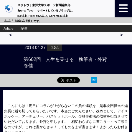
スポトウ｜東洋大学スポーツ新聞編集部
Sports Toyo ｜サポートしているブラウザは、
IE9以上, FireFox26以上, Chrome31以上,
ホーム
Article
詳細
Safari 6以上 です。
Article 記事
<
>
2018.04.27
コラム
第602回 人生を乗せる 執筆者・外狩
春佳
こんにちは！期日にコラムが上がらないこの負の連鎖を、是非次回担当の編
集長に断ち切ってもらいたいです。本当にごめんなさい。改めまして、アイス
ホッケー、アーチェリー、バスケットボール、少林寺拳法の取材を担当させて
いただいております。外狩と申します。 相変わらずなに書こう～～って涙目
なのですが、これは書かなきゃ！ってものをまず書きます！よかったらお付き