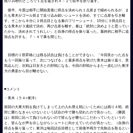
残り10秒のところで１点を返され４－２で前半を折り返す。
後半、今度は相手に開始直後に得点を決められ１点差まで縮められるが、ま
たも青木がゴール前まで走り込み鋭いシュートを決め、すぐに点差を引き離
す。そこから８分に２得点目となる秦のフリーシュート、10分に３得点目と
なる青木が３連続で決め、再び点差を離す。秦は「絶対に決めようと思ってい
たから、決めきれてうれしい」と自身の得点を振り返った。最終的に相手に追
加点を許すも、７－４で幕を閉じた。
目標の１部昇格には残る試合は負けることができない。「今回良かった点を
もう一回振り返って、次につなげる」と最多得点を挙げた青木は振り返り、意
気込んだ。次戦は日女大との対戦になる。今回の対戦からまた一皮むけた東洋
大の勇姿から目が離せない。
◾️コメント
・青木（ラ４=東洋）
前回の大東大戦を負けてしまって上の入れ替え戦にいくためには残り４戦、絶
対に勝たなきゃいけないという試合の中で勝ち切れたので良かった。（勝因
は）前回に比べて負けられないので皆んなが勝ちにこだわっていたというの
と、皆んなが声を出しながらシュートに向かえていたのが良かった。（自身の
得点を振り返って）東洋は毎回試合目標として前後半両方で先制点を取るとい