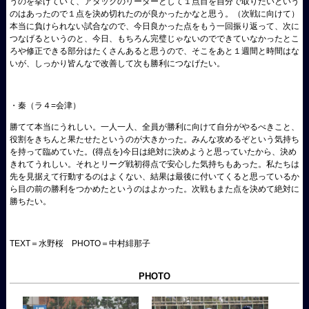
うのを挙げていて、アタックのリーダーとして１点目を自分で取りたいという
のはあったので１点を決め切れたのが良かったかなと思う。（次戦に向けて）
本当に負けられない試合なので、今日良かった点をもう一回振り返って、次に
つなげるというのと、今日、もちろん完璧じゃないのでできていなかったとこ
ろや修正できる部分はたくさんあると思うので、そこをあと１週間と時間はな
いが、しっかり皆んなで改善して次も勝利につなげたい。
・秦（ラ４=会津）
勝てて本当にうれしい。一人一人、全員が勝利に向けて自分がやるべきこと、
役割をきちんと果たせたというのが大きかった。みんな攻めるぞという気持ち
を持って臨めていた。(得点を)今日は絶対に決めようと思っていたから、決め
きれてうれしい。それとリーグ戦初得点で安心した気持ちもあった。私たちは
先を見据えて行動するのはよくない、結果は最後に付いてくると思っているか
ら目の前の勝利をつかめたというのはよかった。次戦もまた点を決めて絶対に
勝ちたい。
TEXT＝水野桜 PHOTO＝中村緋那子
PHOTO