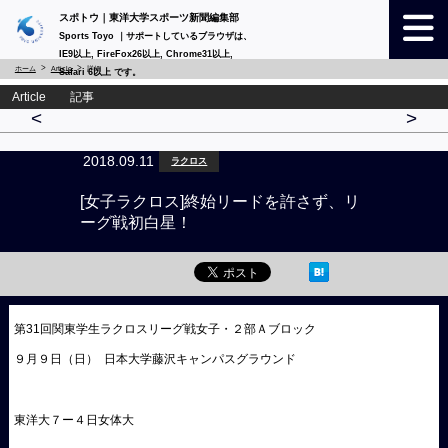
スポトウ｜東洋大学スポーツ新聞編集部
Sports Toyo ｜サポートしているブラウザは、
IE9以上, FireFox26以上, Chrome31以上,
ホーム
Article
詳細
Safari 6以上 です。
Article 記事
<
>
2018.09.11
ラクロス
[女子ラクロス]終始リードを許さず、リ
ーグ戦初白星！
第31回関東学生ラクロスリーグ戦女子・２部Ａブロック
９月９日（日） 日本大学藤沢キャンパスグラウンド
東洋大７ー４日女体大