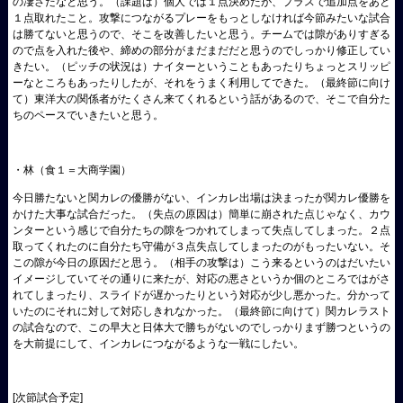
の凄さだなと思う。（課題は）個人では１点決めたが、プラスで追加点をあと
１点取れたこと。攻撃につながるプレーをもっとしなければ今節みたいな試合
は勝てないと思うので、そこを改善したいと思う。チームでは隙がありすぎる
ので点を入れた後や、締めの部分がまだまだだと思うのでしっかり修正してい
きたい。（ピッチの状況は）ナイターということもあったりちょっとスリッピ
ーなところもあったりしたが、それをうまく利用してできた。（最終節に向け
て）東洋大の関係者がたくさん来てくれるという話があるので、そこで自分た
ちのペースでいきたいと思う。
・林（食１＝大商学園）
今日勝たないと関カレの優勝がない、インカレ出場は決まったが関カレ優勝を
かけた大事な試合だった。（失点の原因は）簡単に崩された点じゃなく、カウ
ンターという感じで自分たちの隙をつかれてしまって失点してしまった。２点
取ってくれたのに自分たち守備が３点失点してしまったのがもったいない。そ
この隙が今日の原因だと思う。（相手の攻撃は）こう来るというのはだいたい
イメージしていてその通りに来たが、対応の悪さというか個のところではがさ
れてしまったり、スライドが遅かったりという対応が少し悪かった。分かって
いたのにそれに対して対応しきれなかった。（最終節に向けて）関カレラスト
の試合なので、この早大と日体大で勝ちがないのでしっかりまず勝つというの
を大前提にして、インカレにつながるような一戦にしたい。
[次節試合予定]