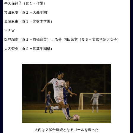
牛久保鈴子（食１＝作陽）
常田麻友（食２＝大商学園）
斎藤麻由（食３＝常盤木学園）
▽ＦＷ
塩谷瑠南（食１＝前橋育英）→75分 内田茉衣（食３＝文京学院大女子）
大内梨央（食２＝常葉学園橘）
大内は２試合連続となるゴールを奪った