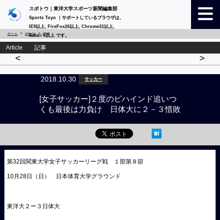
スポトウ｜東洋大学スポーツ新聞編集部
Sports Toyo ｜サポートしているブラウザは、
IE9以上, FireFox26以上, Chrome31以上,
ホーム
Article
詳細
Safari 6以上 です。
Article 記事
<
>
2018.10.30
サッカー
[女子サッカー]２度のビハインド追いつ
くも最後は力負け 日体大に２－３惜敗
第32回関東大学女子サッカーリーグ戦 １部第８節
10月28日（日） 日本体育大学グラウンド
東洋大２ー３日体大