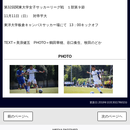
第32回関東大学女子サッカーリーグ戦 １部第９節
11月11日（日） 対帝平大
東洋大学板倉キャンパスサッカー場にて 13：00キックオフ
TEXT＝美浪健五 PHOTO＝鶴田華穂、谷口奏生、牧田のどか
PHOTO
更新日:2018年10月30日7時02分
前のページへ
次のページヘ