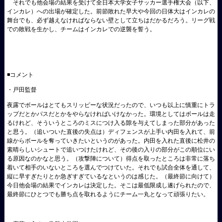
それでも他会場の結果を受けて全日本大学女子サッカー選手権大会（以下、
インカレ）への出場が確定した。前節敗れた早大や今回の日体大はインカレの
舞台でも、必ず越えなければならない壁として立ちはだかるだろう。リーグ戦
での敗戦を生かし、チームはインカレでの逆襲を誓う。
◾コメント
・戸田監督
夜露でボールはとてもスリッピーな状況だったので、いつも以上に慎重にトラ
ップだとかパスだとかをやらなければいけなかった。環境としてはボールは走
るけれど、そういうところのミスにつけ入る隙を与えてしまった部分があった
と思う。（追いついた直後の失点は）ディフェンスが上手い内田を入れて、前
線からボールを奪っていきたいというのがあった。内田を入れた直後に松井の
素晴らしいシュートで追いつけたけれど、その後の入りの部分がこの順位にい
る原因なのかなと思う。（攻撃陣について）得点を取ったところは非常に落ち
着いて相手のいないところを選んでつけていた。それでも試合全体を通して、
縦に早すぎたりとか急ぎすぎているなというのは感じた。（最終節に向けて）
今日他会場の結果でインカレは決定した。そこは最低限成し遂げられたので、
最終節にひとつでも勝ち点を取れるようにチーム一丸となって頑張りたい。