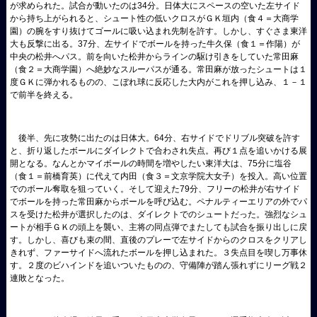
が求められた。試合が動いたのは34分。日体大にスペースの空いた左サイド
から持ち上がられると、シュート性の低いクロスがＧＫ垣内（食４＝大商学
園）の腕をすり抜けてゴールに吸い込まれ先制を許す。しかし、すぐさま東洋
大も反撃に出る。37分、左サイドでボールを持った牛久保（食１＝作陽）が
中央の松井へパス。前を向いた松井からラインの駆け引きをしていた常田麻
（食２＝大商学園）へ絶妙なスルーパスが通る。常田麻が放ったシュートは１
度ＧＫに弾かれるものの、こぼれ球に反応した大内がこれを押し込み、１－１
で前半を終える。
後半、先に攻勢に出たのは日体大。64分、右サイドでドリブル突破を許す
と、折り返したボールにダイレクトで合わされ失点。再び１点を追いかける展
開となる。なんとかマイボールの時間を増やしたい東洋大は、75分に塩谷
（食１＝前橋育英）に代えて内田（食３＝文京学院大女子）を投入。高い位置
でのボール奪取を狙っていく。そして迎えた79分、フリーの松井が右サイド
でボールを持った常田麻からボールを呼び込む。ペナルティーエリアの外でパ
スを受けた松井が選択したのは、ダイレクトでのシュートだった。強烈なシュ
ートが相手ＧＫの頭上を襲い、主将の同点弾でまたしても試合を振り出しに戻
す。しかし、喜びも束の間、直後のプレーで左サイドからのクロスをクリアし
きれず、ファーサイドへ流れたボールを押し込まれた。３失点目を喫し万事休
す。２度のビハインドを追いついたものの、守備陣が踏ん張れずにリーグ戦２
連敗となった。