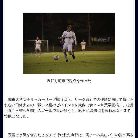
塩谷も前線で起点を作った
関東大学女子サッカーリーグ戦（以下、リーグ戦）での優勝に向けて負けら
れない日体大との一戦。２度のビハインドを大内（食２＝常葉学園橘）、松井
（食４＝聖和学園）のゴールで追い付くも、80分に決勝点を奪われ２－３で
惜敗となった。
夜露で水気を含んだピッチで行われた今節は、両チーム共にパスの質の高さ