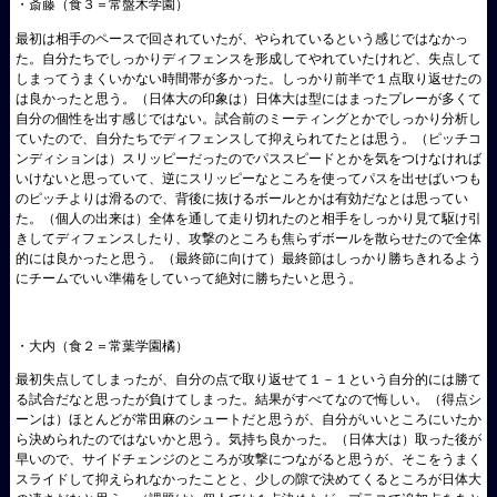
・斎藤（食３＝常盤木学園）
最初は相手のペースで回されていたが、やられているという感じではなかっ
た。自分たちでしっかりディフェンスを形成してやれていたけれど、失点して
しまってうまくいかない時間帯が多かった。しっかり前半で１点取り返せたの
は良かったと思う。（日体大の印象は）日体大は型にはまったプレーが多くて
自分の個性を出す感じではない。試合前のミーティングとかでしっかり分析し
ていたので、自分たちでディフェンスして抑えられてたとは思う。（ピッチコ
ンディションは）スリッピーだったのでパススピードとかを気をつけなければ
いけないと思っていて、逆にスリッピーなところを使ってパスを出せばいつも
のピッチよりは滑るので、背後に抜けるボールとかは有効だなとは思ってい
た。（個人の出来は）全体を通して走り切れたのと相手をしっかり見て駆け引
きしてディフェンスしたり、攻撃のところも焦らずボールを散らせたので全体
的には良かったと思う。（最終節に向けて）最終節はしっかり勝ちきれるよう
にチームでいい準備をしていって絶対に勝ちたいと思う。
・大内（食２＝常葉学園橘）
最初失点してしまったが、自分の点で取り返せて１－１という自分的には勝て
る試合だなと思ったが負けてしまった。結果がすべてなので悔しい。（得点シ
ーンは）ほとんどが常田麻のシュートだと思うが、自分がいいところにいたか
ら決められたのではないかと思う。気持ち良かった。（日体大は）取った後が
早いので、サイドチェンジのところが攻撃につながると思うが、そこをうまく
スライドして抑えられなかったことと、少しの隙で決めてくるところが日体大