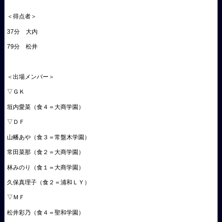
＜得点者＞
37分 大内
79分 松井
＜出場メンバー＞
▽ＧＫ
垣内愛菜（食４＝大商学園）
▽ＤＦ
山幡あや（食３＝常盤木学園）
常田菜那（食２＝大商学園）
林みのり（食１＝大商学園）
久保真理子（食２＝浦和ＬＹ）
▽ＭＦ
松井彩乃（食４＝聖和学園）