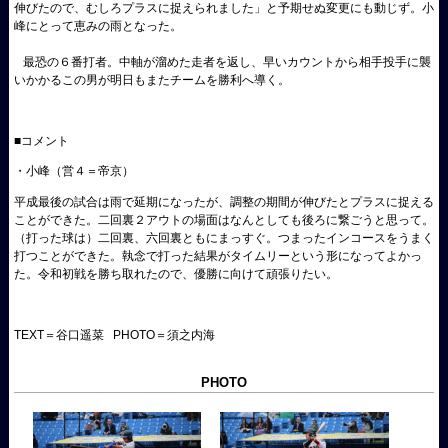
伸びたので、むしろプラスに捉えられました」と予期せぬ変更にも動じず。小
峰にとって恵みの雨となった。
最恐の６番打者。中軸が溜めた走者を返し、早いカウントから相手投手に襲
いかかるこの男が明日もまたチームを勝利へ導く。
■コメント
・小峰（営４＝帝京）
平成最後の試合は雨で延期になったが、調整の期間が伸びたとプラスに捉える
ことができた。二回裏２アウトの場面はなんとしても後ろに繋ごうと思って。
（打った球は）二回裏、六回裏ともにまっすぐ。つまったインコースをうまく
打つことができた。執念で打った結果がタイムリーという形になってよかっ
た。令和初戦を勝ち取れたので、優勝に向けて頑張りたい。
TEXT＝谷口遥菜 PHOTO＝須之内海
PHOTO