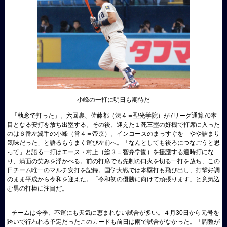
小峰の一打に明日も期待だ
「執念で打った」。六回裏、佐藤都（法４＝聖光学院）が7リーグ通算70本
目となる安打を放ち出塁する。その後、迎えた１死三塁の好機で打席に入った
のは６番左翼手の小峰（営４＝帝京）。インコースのまっすぐを「やや詰まり
気味だった」と語るもうまく運び左前へ。「なんとしても後ろにつなごうと思
って」と語る一打はエース・村上（総３＝智弁学園）を援護する適時打にな
り、満面の笑みを浮かべる。前の打席でも先制の口火を切る一打を放ち、この
日チーム唯一のマルチ安打を記録。国学大戦では本塁打も飛び出し、打撃好調
のまま平成から令和を迎えた。「令和初の優勝に向けて頑張ります」と意気込
む男の打棒に注目だ。
チームは今季、不運にも天気に恵まれない試合が多い。４月30日から元号を
跨いで行われる予定だったこのカードも前日は雨で試合がなかった。「調整が