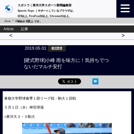
スポトウ｜東洋大学スポーツ新聞編集部
Sports Toyo ｜サポートしているブラウザは、
IE9以上, FireFox26以上, Chrome31以上,
ホーム
Article
詳細
Safari 6以上 です。
Article 記事
<
>
2019.05.01
硬式野球
[硬式野球]小峰 雨を味方に！気持ちでつ
ないだマルチ安打
東都大学野球春季１部リーグ戦・駒大１回戦
５月１日（水）神宮球場
○東洋大３－０駒大