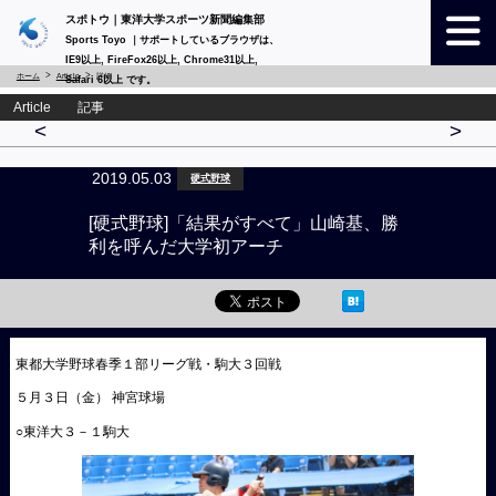
スポトウ｜東洋大学スポーツ新聞編集部
Sports Toyo ｜サポートしているブラウザは、
IE9以上, FireFox26以上, Chrome31以上,
ホーム
Article
詳細
Safari 6以上 です。
Article 記事
<
>
2019.05.03
硬式野球
[硬式野球]「結果がすべて」山崎基、勝
利を呼んだ大学初アーチ
東都大学野球春季１部リーグ戦・駒大３回戦
５月３日（金） 神宮球場
○東洋大３－１駒大