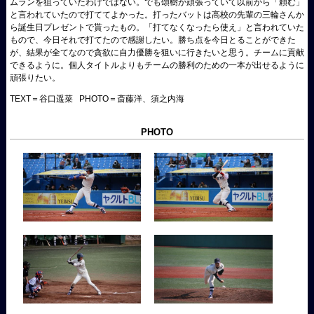
ムランを狙っていたわけではない。でも頌樹が頑張っていて以前から「頼む」
と言われていたので打ててよかった。打ったバットは高校の先輩の三輪さんか
ら誕生日プレゼントで貰ったもの。「打てなくなったら使え」と言われていた
もので、今日それで打てたので感謝したい。勝ち点を今日とることができた
が、結果が全てなので貪欲に自力優勝を狙いに行きたいと思う。チームに貢献
できるように。個人タイトルよりもチームの勝利のための一本が出せるように
頑張りたい。
TEXT＝谷口遥菜 PHOTO＝斎藤洋、須之内海
PHOTO