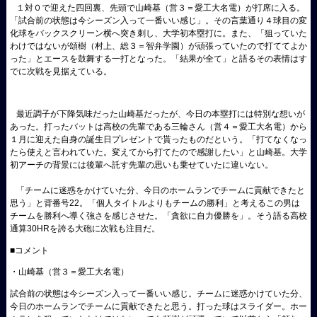
１対０で迎えた四回裏、先頭で山崎基（営３＝愛工大名電）が打席に入る。
「試合前の状態は今シーズン入って一番いい感じ」。その言葉通り４球目の変
化球をバックスクリーン横へ突き刺し、大学初本塁打に。また、「狙っていた
わけではないが頌樹（村上、総３＝智弁学園）が頑張っていたので打ててよか
った」とエースを鼓舞する一打となった。「結果が全て」と語るその表情はす
でに次戦を見据えている。
最近調子が下降気味だった山崎基だったが、今日の本塁打には特別な想いが
あった。打ったバットは高校の先輩である三輪さん（営４＝愛工大名電）から
１月に迎えた自身の誕生日プレゼントで貰ったものだという。「打てなくなっ
たら使えと言われていた。変えてから打てたので感謝したい」と山崎基。大学
初アーチの背景には後輩へ託す先輩の思いも乗せていたに違いない。
「チームに迷惑をかけていた分、今日のホームランでチームに貢献できたと
思う」と背番号22。「個人タイトルよりもチームの勝利」と考えるこの男は
チームを勝利へ導く強さを感じさせた。「貪欲に自力優勝を」。そう語る高校
通算30HRを誇る大砲に次戦も注目だ。
■コメント
・山崎基（営３＝愛工大名電）
試合前の状態は今シーズン入って一番いい感じ。チームに迷惑かけていた分、
今日のホームランでチームに貢献できたと思う。打った球はスライダー。ホー