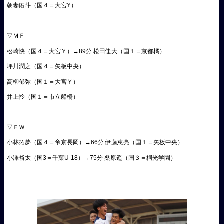
朝妻佑斗（国４＝大宮Y）
▽ＭＦ
松崎快（国４＝大宮Ｙ）→89分 松田佳大（国１＝京都橘）
坪川潤之（国４＝矢板中央）
高柳郁弥（国１＝大宮Ｙ）
井上怜（国１＝市立船橋）
▽ＦＷ
小林拓夢（国４＝帝京長岡）→66分 伊藤恵亮（国１＝矢板中央）
小澤裕太（国3＝千葉U-18）→75分 桑原遥（国３＝桐光学園）