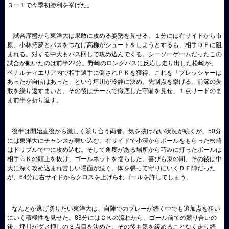
３ー１で今季初勝利を挙げた。
試合序盤から東洋大は果敢に攻める姿勢を見せる。１分には右サイドから市
原、小林拓夢とパスをつなげ高柳がシュートをしようとするも、相手ＤＦに阻
まれる。対する中大もパス回しで攻め込んでくる。シーソーゲームだったこの
試合が動いたのは前半22分。野崎のロングパスに反応し走り出した松崎が、
ペナルティエリア内で相手選手に倒されＰＫを獲得。これを「プレッシャーは
あったが自信はあった」という坪川が冷静に決め、先制点を挙げる。前節の失
敗を繰り返すまいと、その後はチームで徹底した守備を見せ、１点リードのま
ま前半を折り返す。
後半は開始直後から激しく競り合う両者。気を抜けない状況が続くが、50分
には東洋大にチャンスが舞い込む。右サイドで小澤からボールをもらった松崎
はドリブルで中に攻め込む。そして角度がある場所から巧みに打ったボールは
相手ＧＫの頭上を抜け、ゴールネットを揺らした。喜びも束の間、その後は中
大に深く攻め込まれ苦しい場面が続く。体を張って守りにいくＤＦ陣だった
が、64分に右サイドからクロスを上げられゴールを許してしまう。
なんとか逃げ切りたい東洋大は、自陣でのプレーが続く中でも追加点を狙い
にいく積極性を見せた。83分にはＣＫの流れから、ゴール前での競り合いの
後、坪川がダメ押しの３点目を決めた。その後も気を緩めることなく走り続