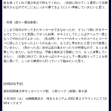
体を張ってくれて最少失点で抑えてくれた。（次節に向けて）１週空いて次桐
蔭大さんなのでそこにもしっかり勝てるようにいい準備していきたいと思う。
・市原（国３＝横浜創英）
ここまで自分がやってきたサッカーができなかったが、そういう戦い方をチー
ムでしていこうと意識してやった結果。やろうとしてたことはチームで一貫と
なってやれたのでよかった。（失点時）キーパーのキャッチのコースとコーナ
ーに回したくなかったというのもあった。もう少し寄せれたと思うので改善し
ていきたい。（良かった点）自分は足の速さだったりが特徴なので、もっと攻
撃していきたい。なので次は、守備も無失点で貢献しつつ、もっと攻撃してい
きたい。（次節に向けて）次もやっぱりチームとして一番は戦うってことを前
提に置いて、しっかり練習から打っていって臨みたいと思う。
[
次戦試合予定
]
第93回関東大学サッカーリーグ戦 １部リーグ（前期）第６節
５月18日（土） vs桐蔭横浜大 埼玉スタジアム 2002 第２グラウンドにて 13:
00キックオフ