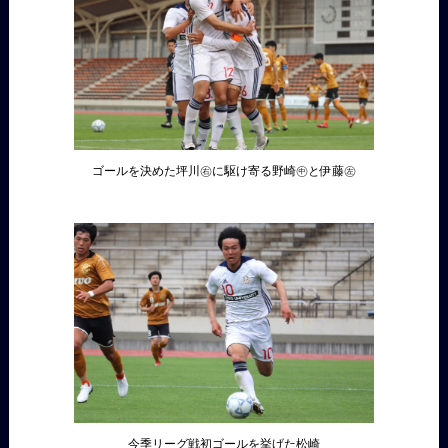
ゴールを決めた坪川㊨に駆け寄る野崎㊥と伊藤㊧
今季リーグ戦初ゴールを挙げた松崎