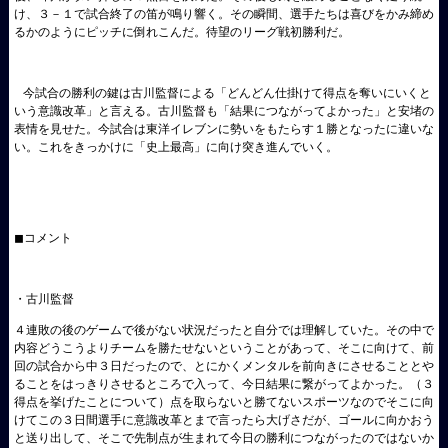
け、３－１で試合終了の笛が鳴り響く。その瞬間、選手たちは喜びをかみ締め
るかのようにピッチに倒れこんだ。待望のリーグ戦初勝利だ。
今試合の勝利の鍵は古川監督による「どんどん仕掛けて得点を奪いにいくと
いう意識改革」と言える。古川監督も「結果につながってよかった」と安堵の
表情を見せた。今試合は東洋イレブンに勢いをもたらす１勝となったに違いな
い。これをきっかけに「史上最高」に向け突き進んでいく。
◼コメント
・古川監督
４連敗の後のゲームで後がない状況だったと自分では理解していた。その中で
内容どうこうよりチームを勝たせないということがあって、そこに向けて、前
回の試合から中３日だったので、とにかくメンタルを前向きにさせることとや
ることをはっきりさせるところで入って、今日結果に繋がってよかった。（３
得点を挙げたことについて）点を取らないと勝てないスポーツなのでそこに向
けてこの３日間選手に意識改革とまで言ったら大げさだが、ゴールに向かおう
と送り出して、そこで先制点が生まれて今日の勝利につながったのではないか