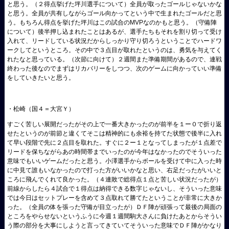
と思う。（２得点挙げた坪川選手について）全員が取ったゴールじゃないかな
と思う。全員が共有しながらゴール向かってという中で生まれたゴールだと思
う。もちろん得点を挙げた坪川はこの試合のMVPなのかもと思う。（守備陣
について）後半押し込まれたことはあるが、選手たちもそれを割り切って受け
入れて、リードしている状況だからしっかり守り切ろうということでハードワ
ークしてというところ。その中で３点目が取れたというのは、勇気を与えてく
れたなと思っている。（次節に向けて）２週間また準備期間があるので、連戦
終わった後なのでまずはリカバリーをしつつ、次のゲームに向かっていい準備
をしていきたいと思う。
・松崎（国４＝大宮Ｙ）
すごく苦しい展開だったがその上で一番大きかったのが前半を１ー０で折り返
せたというのが前節と違くてそこは精神的にも余裕を持てた状態で後半に入れ
て早い段階で先に２点目を取れた。すぐに２ー１となってしまったが１点差で
リードを保ちながらあの時間帯までいったのが今年はなかったのでそういった
意味でもいいゲームだったと思う。小澤選手からボールを受けて中に入った時
に中見て誰もいなかったので打った方がいいかなと思い、右足だったがいいと
ころに飛んでくれて良かった。（４連敗で総得点１点と苦しい状況だったが）
前線からしたら４試合で１得点は納得できる数字じゃないし、そういった意味
では今日はセットプレーを含めて３点取れて勝てたということが非常に大きか
った。（全員の体を張った守備が目立ったが）ＤＦ陣が頑張って最後の局面の
ところをやらせないというふうに今週１週間駒大さんに負けたあとからそうい
う際の部分を大事にしようと言ってきていてそういった意味でＤＦ陣がかなり