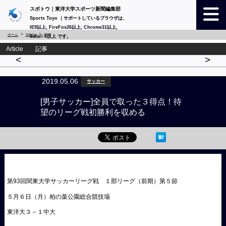
スポトウ｜東洋大学スポーツ新聞編集部
Sports Toyo ｜サポートしているブラウザは、
IE9以上, FireFox26以上, Chrome31以上,
ホーム
Article
詳細
Safari 6以上 です。
Article 記事
<
>
2019.05.06
サッカー
[男子サッカー]全員で取った３得点！待
望のリーグ戦初勝利を収める
第93回関東大学サッカーリーグ戦 １部リーグ（前期）第５節
５月６日（月）柏の葉公園総合競技場
東洋大３－１中大