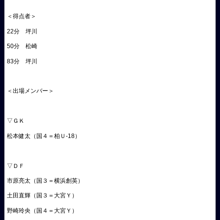
＜得点者＞
22分 坪川
50分 松崎
83分 坪川
＜出場メンバー＞
▽ＧＫ
松本健太（国４＝柏Ｕ-18）
▽ＤＦ
市原亮太（国３＝横浜創英）
土田直輝（国３＝大宮Ｙ）
野崎玲央（国４＝大宮Ｙ）