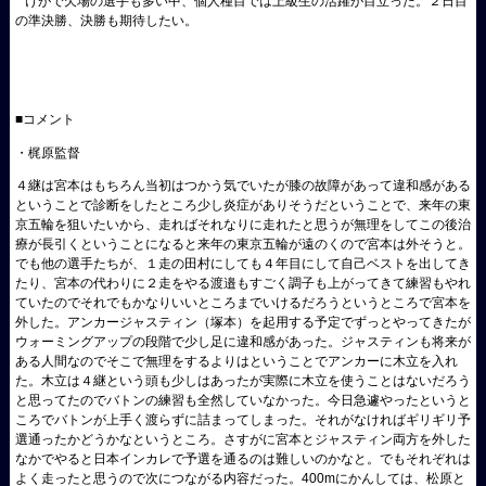
けがで欠場の選手も多い中、個人種目では上級生の活躍が目立った。２日目
の準決勝、決勝も期待したい。
■コメント
・梶原監督
４継は宮本はもちろん当初はつかう気でいたが膝の故障があって違和感がある
ということで診断をしたところ少し炎症がありそうだということで、来年の東
京五輪を狙いたいから、走ればそれなりに走れたと思うが無理をしてこの後治
療が長引くということになると来年の東京五輪が遠のくので宮本は外そうと。
でも他の選手たちが、１走の田村にしても４年目にして自己ベストを出してき
たり、宮本の代わりに２走をやる渡邉もすごく調子も上がってきて練習もやれ
ていたのでそれでもかなりいいところまでいけるだろうというところで宮本を
外した。アンカージャスティン（塚本）を起用する予定でずっとやってきたが
ウォーミングアップの段階で少し足に違和感があった。ジャスティンも将来が
ある人間なのでそこで無理をするよりはということでアンカーに木立を入れ
た。木立は４継という頭も少しはあったが実際に木立を使うことはないだろう
と思ってたのでバトンの練習も全然していなかった。今日急遽やったというと
ころでバトンが上手く渡らずに詰まってしまった。それがなければギリギリ予
選通ったかどうかなというところ。さすがに宮本とジャスティン両方を外した
なかでやると日本インカレで予選を通るのは難しいのかなと。でもそれぞれは
よく走ったと思うので次につながる内容だった。400mにかんしては、松原と