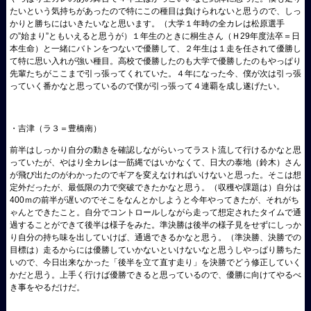
たいという気持ちがあったので特にこの種目は負けられないと思うので、しっ
かりと勝ちにはいきたいなと思います。（大学１年時の全カレは松原選手
の”始まり”ともいえると思うが）１年生のときに桐生さん（Ｈ29年度法卒＝日
本生命）と一緒にバトンをつないで優勝して、２年生は１走を任されて優勝し
て特に思い入れが強い種目。高校で優勝したのも大学で優勝したのもやっぱり
先輩たちがここまで引っ張ってくれていた。４年になった今、僕が次は引っ張
っていく番かなと思っているので僕が引っ張って４連覇を成し遂げたい。
・吉津（ラ３＝豊橋南）
前半はしっかり自分の動きを確認しながらいってラスト流して行けるかなと思
っていたが、やはり全カレは一筋縄ではいかなくて、日大の泰地（鈴木）さん
が飛び出たのがわかったのでギアを変えなければいけないと思った。そこは想
定外だったが、最低限の力で突破できたかなと思う。（収穫や課題は）自分は
400ｍの前半が遅いのでそこをなんとかしようと今年やってきたが、それがち
ゃんとできたこと。自分でコントロールしながら走って想定されたタイムで通
過することができて後半は様子をみた。準決勝は後半の様子見をせずにしっか
り自分の持ち味を出していけば、通過できるかなと思う。（準決勝、決勝での
目標は）走るからには優勝していかないといけないなと思うしやっぱり勝ちた
いので、今日出来なかった「後半を立て直す走り」を決勝でどう修正していく
かだと思う。上手く行けば優勝できると思っているので、優勝に向けてやるべ
き事をやるだけだ。