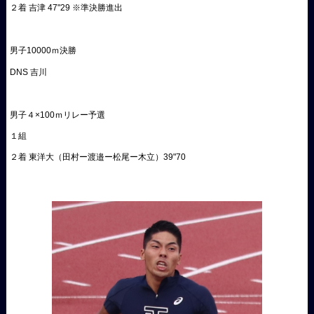
２着 吉津 47"29 ※準決勝進出
男子10000ｍ決勝
DNS 吉川
男子４×100ｍリレー予選
１組
２着 東洋大（田村ー渡邉ー松尾ー木立）39"70