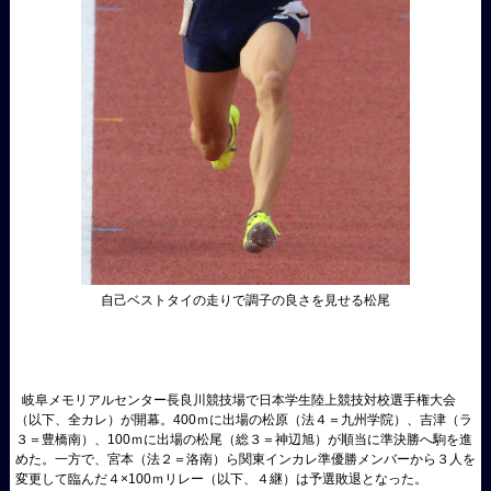
自己ベストタイの走りで調子の良さを見せる松尾
岐阜メモリアルセンター長良川競技場で日本学生陸上競技対校選手権大会
（以下、全カレ）が開幕。400ｍに出場の松原（法４＝九州学院）、吉津（ラ
３＝豊橋南）、100ｍに出場の松尾（総３＝神辺旭）が順当に準決勝へ駒を進
めた。一方で、宮本（法２＝洛南）ら関東インカレ準優勝メンバーから３人を
変更して臨んだ４×100ｍリレー（以下、４継）は予選敗退となった。