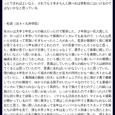
っとできればよいなと。それでも２本きちんと跳べれば表彰台にはいけるので
はないかなと思っている。
・松原（法４＝九州学院）
全カレは大学２年生ぶりの個人だったので緊張した。２年前は一応入賞した
が、やっぱり１年空いての全カレで最後のインカレでもあるので、いろんな思
いとか詰まって背負いすぎちゃったところがあった。監督が最後行く前に後輩
が見てるぞという声を掛けてくれたので、その言葉でやったろうかなと思っ
た。後輩が見ているので主将してとかじゃなくて、選手として後輩に残してい
きたいなという思いがある。（入った組がかなり速いレースを展開したが）組
編成を見たときにうわこれは、という感じだった。元から速いレースの展開に
なることはわかっていたので、意識はしていたし僕らの組からプラスは絶対出
てくるとは思っていたので、普通に走ればいいかなというふうに思っていた。
僕の組は４年生が３人いて福大の松清とか近大の河内とかも一緒に大１から走
っていたし、１番因縁の鵜池（日大）も日本ジュニアのときに僕が２番で優勝
していたのが鵜池で、ゆかりのある面子がいたレースなのでどうしても最後の
インカレで負けられないなという気持ち。今まで負けてきたのでここの組には
負けたくないなという思いがあったが、しっかり走れたので４着だったけど明
日も切り替えて頑張っていきたい。（マイルも注目されるが）マイルも４連覇
が懸かっているので、特に東洋として僕はこの大会の中で１番負けられない試
合だと思う。強い思い入れがあって去年はメンバーから外れてスタンドで先輩
たちの背中を見て、僕も大学１年と２年は走っていて１回遠くから見たときに
やっぱり全カレのあの舞台で４年生はかっこいいなと純粋に思った。僕も走り