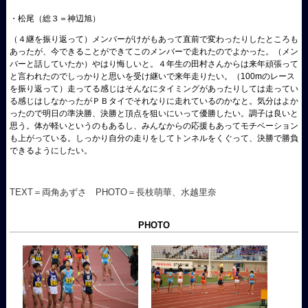
・松尾（総３＝神辺旭）
（４継を振り返って）メンバーがけがもあって直前で変わったりしたところも
あったが、今できることができてこのメンバーで走れたのでよかった。（メン
バーと話していたか）やはり悔しいと。４年生の田村さんからは来年頑張って
と言われたのでしっかりと思いを受け継いで来年走りたい。（100mのレース
を振り返って）走ってる感じはそんなにタイミングがあったりしては走ってい
る感じはしなかったがＰＢタイでそれなりに走れているのかなと。気分はよか
ったので明日の準決勝、決勝と頂点を狙いにいって優勝したい。調子は良いと
思う。体が軽いというのもあるし、みんなからの応援もあってモチベーション
も上がっている。しっかり自分の走りをしてトンネルをくぐって、決勝で勝負
できるようにしたい。
TEXT＝両角あずさ PHOTO＝長枝萌華、水越里奈
PHOTO