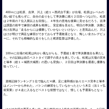
400ｍには松原、吉津、川上（総１＝西武台千葉）が出場。松原はレベルの
高い組でも焦らずに、自分の走りをして準決勝に残り２日目へつなげた。松原
は２年前の７位入賞以上を目指し、４年生の意地を後輩に見せるだろう。吉津
は課題の前半で練習の成果を発揮し、安定感を見せた。明日の準決勝、決勝に
向け吉津は「走るからには優勝していかないといけない」と意気込んだ。川上
はけが明けで満足な練習ができておらず予選敗退となり、悔しい全カレデビュ
ーに。それでも積極的な走りをしたと梶原監督は評価した。
100ｍに出場の松尾は向かい風ながらも、予選組１着で準決勝進出を果たし
た。その記録は自己ベストタイで調子の良さを表している。松尾は欠場の宮本
と塚本（総１＝城西大城西）の思いも背負い、２日目は準決勝を通過し優勝を
狙っていく。
資格記録ランキング１位で臨んだ４継。足に違和感がありエース宮本と塚本
はメンバーから外れた。バトンの練習をしていなかったという木立（法１＝弘
前実業）が４走に入るなどベストな状態ではなく、惜しくも予選落ちとなっ
た。