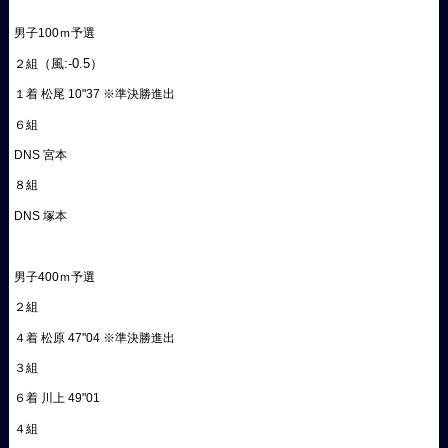
男子100ｍ予選
（風:-0.5）
２組
１着 松尾 10"37 ※準決勝進出
６組
DNS 宮本
８組
DNS 塚本
男子400ｍ予選
２組
４着 松原 47"04 ※準決勝進出
３組
６着 川上 49"01
４組