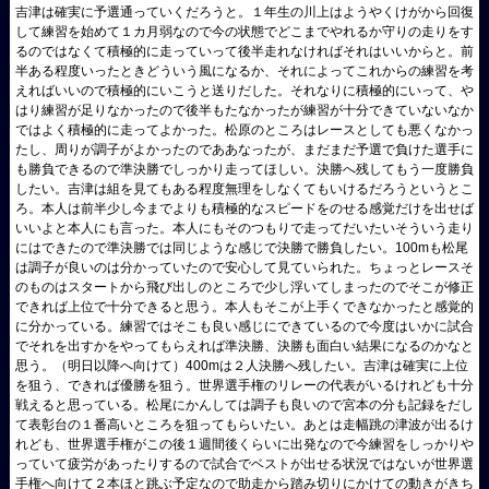
吉津は確実に予選通っていくだろうと。１年生の川上はようやくけがから回復
して練習を始めて１カ月弱なので今の状態でどこまでやれるか守りの走りをす
るのではなくて積極的に走っていって後半走れなければそれはいいからと。前
半ある程度いったときどういう風になるか、それによってこれからの練習を考
えればいいので積極的にいこうと送りだした。それなりに積極的にいって、や
はり練習が足りなかったので後半もたなかったが練習が十分できていないなか
ではよく積極的に走ってよかった。松原のところはレースとしても悪くなかっ
たし、周りが調子がよかったのでああなったが、まだまだ予選で負けた選手に
も勝負できるので準決勝でしっかり走ってほしい。決勝へ残してもう一度勝負
したい。吉津は組を見てもある程度無理をしなくてもいけるだろうというとこ
ろ。本人は前半少し今までよりも積極的なスピードをのせる感覚だけを出せば
いいよと本人にも言った。本人にもそのつもりで走ってだいたいそういう走り
にはできたので準決勝では同じような感じで決勝で勝負したい。100mも松尾
は調子が良いのは分かっていたので安心して見ていられた。ちょっとレースそ
のものはスタートから飛び出しのところで少し浮いてしまったのでそこが修正
できれば上位で十分できると思う。本人もそこが上手くできなかったと感覚的
に分かっている。練習ではそこも良い感じにできているので今度はいかに試合
でそれを出すかをやってもらえれば準決勝、決勝も面白い結果になるのかなと
思う。（明日以降へ向けて）400mは２人決勝へ残したい。吉津は確実に上位
を狙う、できれば優勝を狙う。世界選手権のリレーの代表がいるけれども十分
戦えると思っている。松尾にかんしては調子も良いので宮本の分も記録をだし
て表彰台の１番高いところを狙ってもらいたい。あとは走幅跳の津波が出るけ
れども、世界選手権がこの後１週間後くらいに出発なので今練習をしっかりや
っていて疲労があったりするので試合でベストが出せる状況ではないが世界選
手権へ向けて２本ほと跳ぶ予定なので助走から踏み切りにかけての動きがきち