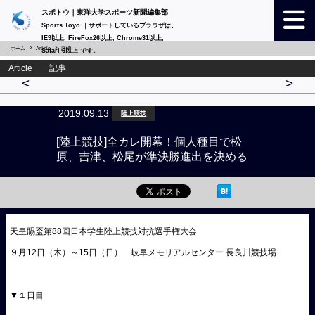
スポトウ｜東洋大学スポーツ新聞編集部
Sports Toyo ｜サポートしているブラウザは、
IE9以上, FireFox26以上, Chrome31以上,
ホーム
Article
詳細
Safari 6以上 です。
Article 記事
<
>
2019.09.13
陸上競技
[陸上競技]全カレ開幕！個人種目で松
原、吉津、松尾が準決勝進出を決める
天皇賜盃第88回日本学生陸上競技対抗選手権大会
９月12日（木）～15日（日） 岐阜メモリアルセンター 長良川競技場
▼１日目