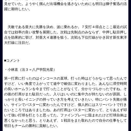
見せていた。ようやく掴んだ出場機会を逃さないためにも明日は獅子奮迅の活
躍に期待したい。
天敵である亜大に先勝を決め、波に乗れるか。７安打４得点とここ最近の試
合では効率の良い攻撃を展開した。次戦は先制点のみならず、中押し駄目押し
点を効果的に挙げ、対亜大４連勝を狙う。次戦も下位打線がかき回す新生東洋
大打線に注目だ。
■コメント
・小林直（法３＝八戸学院光星）
第一打席に打ったのはインコースの直球。打った時はどうかなって思ったんで
すけど、いい角度で上がってて途中で確信に変わりました。あんなに滞空時間
の長いホームランを今まで打ったことがなくて。分かりづらかったですね。そ
の後の打席がまた駄目だった。入りはいいのに集中力が持たないのが原因。し
っかりと長いイニングの持っていき方を考えていきたい。特にバント失敗が痛
い。サインでバスターに変わったんですけど、個人的にはスリーバントで行き
たいところではありましたね。あの打席はバスターに変わって、とりあえず叩
いて強い打球を打とうと思ってた。ファインプレーに阻まれたけど打球自体は
悪くなかったと思う。とりあえず、１戦目をまた取れたので自分の仕事をして
明日もチームの勝利に貢献したい。