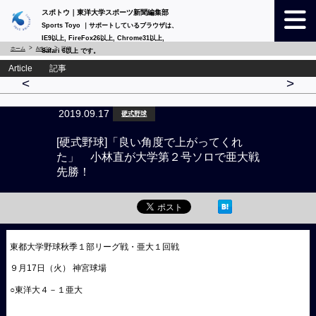
スポトウ｜東洋大学スポーツ新聞編集部
Sports Toyo ｜サポートしているブラウザは、
IE9以上, FireFox26以上, Chrome31以上,
ホーム
Article
詳細
Safari 6以上 です。
Article 記事
<
>
2019.09.17
硬式野球
[硬式野球]「良い角度で上がってくれ
た」 小林直が大学第２号ソロで亜大戦
先勝！
東都大学野球秋季１部リーグ戦・亜大１回戦
９月17日（火） 神宮球場
○東洋大４－１亜大