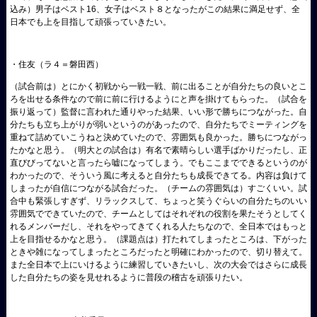
込み）男子はベスト16、女子はベスト８となったがこの結果に満足せず、全
日本でも上を目指して頑張っていきたい。
・住友（ラ４＝磐田西）
（試合前は）とにかく初戦から一戦一戦、前に出ることが自分たちの良いとこ
ろを出せる条件なので前に前に行けるようにと声を掛けてもらった。（試合を
振り返って）監督に言われた通りやった結果、いい形で勝ちにつながった。自
分たちも立ち上がりが弱いというのがあったので、自分たちでミーティングを
重ねて詰めていこうねと決めていたので、雰囲気も良かった。勝ちにつながっ
たかなと思う。（明大との試合は）有名で素晴らしい選手ばかりだったし、正
直びびってないと言ったら嘘になってしまう。でもここまでできるというのが
わかったので、そういう風に考えると自分たちも成長できてる。内容は負けて
しまったが自信につながる試合だった。（チームの雰囲気は）すごくいい。試
合中も緊張しすぎず、リラックスして、ちょっと笑うぐらいの自分たちのいい
雰囲気でできていたので、チームとしてはそれぞれの役割を果たそうとしてく
れるメンバーだし、それをやってきてくれる人たちなので、全日本ではもっと
上を目指せるかなと思う。（課題点は）打たれてしまったところは、下がった
ときや雑になってしまったところだったと明確にわかったので、切り替えて。
また全日本で上にいけるように練習していきたいし、次の大会ではさらに成長
した自分たちの姿を見せれるように普段の稽古を頑張りたい。