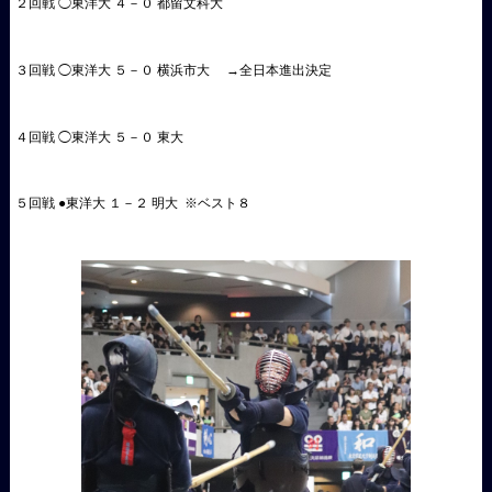
２回戦 ◯東洋大 ４－０ 都留文科大
３回戦 ◯東洋大 ５－０ 横浜市大 →全日本進出決定
４回戦 ◯東洋大 ５－０ 東大
５回戦 ●東洋大 １－２ 明大 ※ベスト８