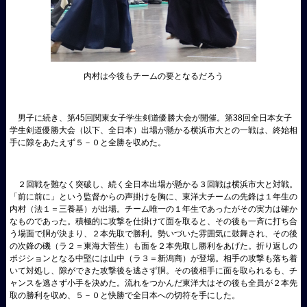
内村は今後もチームの要となるだろう
男子に続き、第45回関東女子学生剣道優勝大会が開催。第38回全日本女子
学生剣道優勝大会（以下、全日本）出場が懸かる横浜市大との一戦は、終始相
手に隙をあたえず５－０と全勝を収めた。
２回戦を難なく突破し、続く全日本出場が懸かる３回戦は横浜市大と対戦。
「前に前に」という監督からの声掛けを胸に、東洋大チームの先鋒は１年生の
内村（法１＝三養基）が出場。チーム唯一の１年生であったがその実力は確か
なものであった。積極的に攻撃を仕掛けて面を取ると、その後も一斉に打ち合
う場面で胴が決まり、２本先取で勝利。勢いづいた雰囲気に鼓舞され、その後
の次鋒の磯（ラ２＝東海大菅生）も面を２本先取し勝利をあげた。折り返しの
ポジションとなる中堅には山中（ラ３＝新潟商）が登場。相手の攻撃も落ち着
いて対処し、隙ができた攻撃後を逃さず胴。その後相手に面を取られるも、チ
ャンスを逃さず小手を決めた。流れをつかんだ東洋大はその後も全員が２本先
取の勝利を収め、５－０と快勝で全日本への切符を手にした。