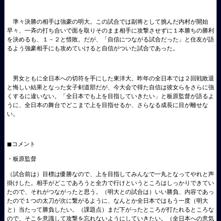
準々決勝の相手は強豪の明大。この試合では副将として挑んだ内村が開始
早々、一斉の打ち合いで面を取りそのまま相手に攻撃させずに１本勝ちの勝利
を決めるも、１－２と惜敗。だが、「自信につながる試合だった」と住友が語
るよう強豪相手にも攻めていけると自信がついた試合であった。
男女ともに全日本への切符を手にした東洋大。昨年の全日本では２回戦敗退
と悔しい結果となった女子剣道部だが、今大会で得た自信は彼女らをさらに強
くするに違いない。「全日本でも上を目指していきたい」と板原監督が語るよ
うに、全日本の舞台でどこまで上を目指せるか、さらなる成長に目が離せな
い。
◼︎コメント
・板原監督
（試合前は）目標は優勝なので、上を目指してみんなで一丸となってやれと声
掛けした。相手がどこであろうと全力で行けというところはしっかりできてい
たので、それがつながったと思う。（明大との試合は）いい勝負、内容であっ
たので１つの太刀が次に繋がるように、なんとか全日本ではもう一度（明大
と）当たって勝負したい。（課題点）まだ下がったところが打たれるところな
ので、そこを意識して攻撃を忘れないようにしていきたい。（全日本への意気