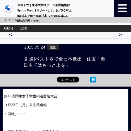
スポトウ｜東洋大学スポーツ新聞編集部
Sports Toyo ｜サポートしているブラウザは、
IE9以上, FireFox26以上, Chrome31以上,
ホーム
Article
詳細
Safari 6以上 です。
Article 記事
<
>
2019.09.24
剣道
[剣道]ベスト８で全日本進出 住友「全
日本ではもっと上を」
第45回関東女子学生剣道優勝大会
９月23日（月）東京武道館
１回戦シード