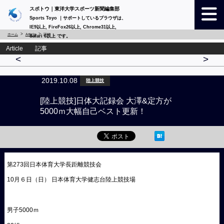
スポトウ｜東洋大学スポーツ新聞編集部
Sports Toyo ｜サポートしているブラウザは、
IE9以上, FireFox26以上, Chrome31以上,
ホーム
Article
詳細
Safari 6以上 です。
Article 記事
<
>
2019.10.08
陸上競技
[陸上競技]日体大記録会 大澤&定方が
5000ｍ大幅自己ベスト更新！
第273回日本体育大学長距離競技会
10月６日（日） 日本体育大学健志台陸上競技場
男子5000ｍ