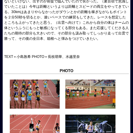
ないといけない、出すのが前提で臨んでいたので良かった。（夏合宿で意識し
ていたことは）今年は距離というよりは距離とスピードの両立をやってきてい
る。30kmはあまりやらなかったがダウンとかの距離を稼ぎながらもポイント
を２分50秒を切るとか、速いペースでの練習もしてきた。レースを想定した
ところも上がってきたと思う。（出雲へ向けて）これから自分の体はチームの
体というふうにもっと敏感になってくる部分もある。また応援してくださる人
たちの期待の部分も大きいので、その部分も汲み取ってしっかり走って出雲で
勝って、その後の全日本、箱根へと弾みをつけていきたい。
TEXT＝小島敦希 PHOTO＝長枝萌華、水越里奈
PHOTO