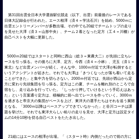
第31回出雲全日本大学選抜駅伝競走（以下、出雲）前最後のレースである
日体大記録会が行われた。エース相澤（済４＝学法石川）を始め、5000ｍに
出雲エントリーメンバーが多数出場。その中でも20組でチームトップの走り
を見せた大澤（済３＝山形中央）、チーム２着となった定方（工４＝川棚）が
自己ベストを大幅に更新した。
5000ｍ20組ではスタートと同時に西山（総３＝東農大二）が先頭に立ちレ
ースを引っ張る。その後ろに大澤、定方、今西（済４＝小林）、児玉（済１＝
東北）など出雲メンバーが続く。そんな中、1000ｍ付近で大澤が転倒すると
いうアクシデントが起きた。それでも大澤は「きつくなったが落ち着いて走る
ことができた」と集中力を切らさない。2000ｍ付近では、先頭が西山から定
方に変わり先頭集団を引っ張る。定方はこの夏、チームを離れ別のところで合
宿をし、走り込みを行っていた。「しっかり押していけるという手応えはあっ
た」という言葉通り定方は、積極的に前へ出てレースを作っていく。3000ｍ
を過ぎると帝京大の集団がペースを上げ、東洋大の選手たちはそれを追う展開
となる。「3000ｍ以降はペースアップできていなかった」と谷川コーチは課
題を挙げた。それでも東洋大らしい粘りの走りを見せ、大澤と定方は設定タイ
ムの14分10秒を切る自己ベストをたたき出した。
21組にはエースの相澤が出場。「（スタート時）内側だったので前の方に