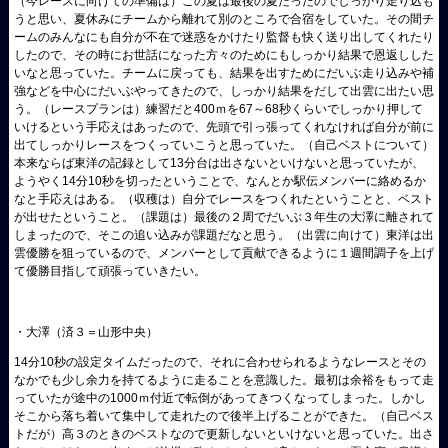
（今レースに向けての準備は）この夏は最後の夏だったのでしっかり走り込も
うと思い、夏休みにチームから離れて別のところで合宿をしていた。その間チ
ームのみんなにも自分が不在で迷惑をかけたり監督も快く送り出してくれたり
したので、その時にお世話になった方々のためにもしっかり結果で恩返しした
いなと思っていた。チームに戻っても、結果を出すためにだいぶ走り込みや補
強などを中心にだいぶやってきたので、しっかり結果をだして出雲に出たい思
う。（レースプランは）練習だと400ｍを67～68秒くらいでしっかり押して
いけるという手応えはあったので、先頭で引っ張ってくれなければ自分が前に
出てしっかりレースをつくっていこうと思っていた。（自己ベストについて）
本来ならば東洋の記録として13分台は出さないといけないと思っていたが、
ようやく14分10秒を切ったということで、なんとか駅伝メンバーに絡めるか
なと手応えはある。（収穫は）自分でレースをつくれたということと、ベスト
が出せたということ。（課題は）最後の２周でだいぶ３年生の大澤に離されて
しまったので、そこの追い込みが課題だなと思う。（出雲に向けて）東洋は出
雲優勝を狙っているので、メンバーとして貢献できるように１週間調子を上げ
て優勝目指して頑張っていきたい。
・大澤（済３＝山形中央）
14分10秒の設定タイムだったので、それに合わせられるようなレースとその
なかでも少し余力を持てるように走ることを意識した。最初は余裕をもって走
っていたが途中の1000ｍ付近で転倒があってきつくなってしまった。しかし
そこから落ち着いて集中して走れたので後半上げることができた。（自己ベス
トだが）高３のときのベストなので更新しないといけないと思っていた。出さ