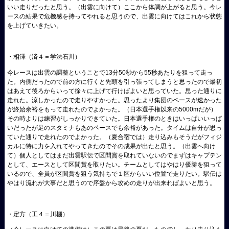
いい走りだったと思う。（出雲に向けて）ここから体調が上がると思う。今レ
ースの結果で危機感を持ってやれると思うので、出雲に向けてはこれから状態
を上げていきたい。
・相澤（済４＝学法石川）
今レースは出雲の調整ということで13分50秒から55秒あたりを狙って走っ
た。内側だったので前の方に行くと先頭を引っ張ってしまうと思ったので最初
はあえて後ろからいって徐々に上げて行けばよいと思っていた。思った通りに
走れた。涼しかったので走りやすかった。思ったより集団のペースが速かった
が終始余裕をもって走れたのでよかった。（日本選手権以来の5000mだが）
その時よりは練習がしっかりできていた。日本選手権のときはいっぱいいっぱ
いだったが足のスタミナもあのペースでも余裕があった。タイムは自分が思っ
ていた通りで走れたのでよかった。（夏合宿では）走り込みもそうだがフィジ
カルに特に力を入れてやってきたのでその成果が出たと思う。（出雲へ向け
て）個人としてはまだ出雲駅伝で区間賞を取れていないのでまずはキャプテン
として、エースとして区間賞を取りたい。チームとしてはやはり優勝を狙って
いるので、全員が区間賞を狙う気持ちで１区からいい位置で走りたい。駅伝は
やはり流れが大事だと思うので序盤から攻めの走りが出来ればよいと思う。
・定方（工４＝川棚）