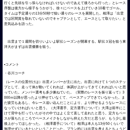
行くと先頭を引っ張らなければいけないのであえて後ろから行った」とレース
序盤は後方から様子をうかがう。徐々にペースを上げていき10着でゴール。
タイムは予定通りの13分50秒で狙い通りのレースを展開した。相澤は「出雲
では区間賞を取れていないのでキャプテンとして、エースとして取りたい」と
意気込みを語った。
出雲まで１週間を切りいよいよ駅伝シーズンが開幕する。駅伝３冠を狙う東
洋大がまずは出雲優勝を狙う。
▪️コメント
・谷川コーチ
（レースの位置付けは）出雲メンバーが主に出た。出雲に向けて１つのステッ
プとして、走って体が動いてくれれば、体調が上がってきてくれればいいと思
っていた。メンバー選考も多少兼ねていた。（実際のレースを振り返って）3
000ｍ以降が思ったより押せていなくて、ペースアップできていなかった。ま
だ疲労もあるし、今レース追い込んだことにより、より押せるようなレースに
なっていければいいと思う。（大澤選手、定方選手について）大澤は前半にこ
けて背中を打っていたがその中ではよく立て直して走れたと思う。定方もペー
スが落ちたところでペースメイクをしながら抑えた方だと思うが、もう少し最
後上がってほしかった。（相澤選手について）相澤は本人も13分50くらいで
無理せずにいきたいということだった。プラン的には出雲を考えるとちょうど