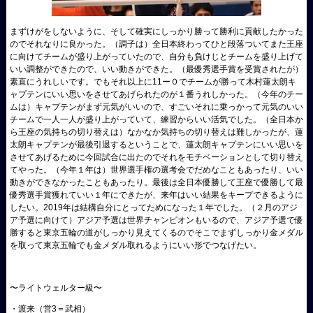
まずけがをしないように、そして確実にしっかり勝って勝利に貢献したかった
のでそれなりに良かった。（調子は）全日本終わってひと段落ついてまた王座
に向けてチームが盛り上がっていたので、自分も負けじとチームを盛り上げて
いい調整ができたので、いい動きができた。（最優秀選手賞を受賞されたが）
素直にうれしいです。でもそれ以上に11ー０でチームが勝って木村蓮太朗キ
ャプテンにいい思いをさせてあげられたのが１番うれしかった。（今年のチー
ムは）キャプテンがまず元気がいいので、すごいそれに乗っかって元気のいい
チームで一人一人が盛り上がっていて、練習からいい活気でした。（全日本か
ら王座の気持ちの切り替えは）なかなか気持ちの切り替えは難しかったが、蓮
太朗キャプテンが最後引退するということで、蓮太朗キャプテンにいい思いを
させてあげるために今回試合に出たのでそれをモチベーションとして切り替え
てやった。（今年１年は）世界選手権の選考会でだめなこともあったり、いい
動きができなかったこともあったり。最後は全日本優勝して王座で優勝して最
優秀選手賞獲れていい１年にできたが、来年はいい結果をキープできるように
したい。2019年は結構自分にとってためになった１年でした。（２月のアジ
ア予選に向けて）アジア予選は世界チャンピオンもいるので、アジア予選で優
勝すると東京五輪の道がしっかり見えてくるのでそこでまずしっかり金メダル
を取って東京五輪でも金メダル取れるようにいい形でつなげたい。
〜ライトウェルター級〜
・渡来（営3＝武相）