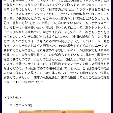
今日は相手がサウスポーで僕がストレートがあたる距離とジャブで牽制する試
合取りだった。１ラウンド目にあててダウンを取ってそこから焦ってしまって
倒そう倒そうとなり、１ラウンド目で体力が切れた。２ラウンド目も自分から
いくというよりはカウンターを入れた。３ラウンド目は体力が切れてパンチが
ヨレヨレの状態だったので、そこをもっと体力をつけて完全な試合をしたいと
思う。監督にも｢左を使って支配しろ｣と言われているので、もっとサウスポー
という相手にも左を使いたい。右だけでいくのではなくて、左をトントンとつ
いて左側が当たる距離で右。避けてまた右。そして左、左、右ともっと左を使
って右のいいパンチに繋げられるようにしたい。（全日の試合から）３カ月ほ
ど空いたので少しスイッチを入れるのに時間がかかった。そこはチーム一丸と
なってスイッチを入れようと頑張った。その結果今までで初めての11ー０で
勝利することができた。それを含めてもやはり今のチームは家族であり最高の
仲間です。（１年を振り返って）いい試合もできているし、日本一、関東一と
完全に勝てたのでチームとしてはよかった。（個人としては）全日をまた昨年
のように決勝でコケてしまった。１回戦目でチャンピオンを倒し２回戦目も勝
ち進んだのに、３回戦目で勝てる相手に負けてしまった。これは自分の気の緩
みや体の作り方だと思う。しっかり体を作って３ラウンド動けるように練習を
頑張っていきたい。（来年の意気込みは）来年も優勝してまたこの王座の舞台
に立って11ー０で終わりたい。
〜ミドル級〜
・田中（文３＝享栄）