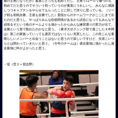
勝の主将になったが）素直にどっちも初めてだし、王座で11ー０で勝つのも
初めてだと思うのでそういう初っていうのが素直にうれしいし、みんなに感謝
しつつキャプテンをやらせてもらったことに対して誇りに思っている。（リー
グ戦も初戦全勝、王座も全勝でした）普段からのチームワークがここにきて出
たのだと思うし、やっぱりみんな信頼関係があるから試合になってもみんなで
頑張るぞという他のチームよりも強かったからみんな練習通りの実力が出て、
全勝という形で取れたのかなと思う。（東洋大ボクシング部で過ごした４年間
は）第二の家族っていっても過言ではないくらい充実したし、この先こんな素
晴らしいメンバーと出会うことはないと思うので寂しいですけど、生涯こいつ
らとは関わっていきたいと思う。（今年のチームは）過去最強に強かったし過
去最強に仲がよかったと思う。
・堤（営２＝習志野）