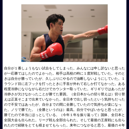
自分が１番しょうもない試合をしてしまった。みんなには申し訳ないと思った
が一応勝てはしたのでよかった。相手は高校の時に１度対戦していた。そのと
きは自分が勝っていたが、久しぶりにやるので油断しないようにしていた。１
ラウンド目に左フックを打ったときに手首が外れて右しか打てなかった。ある
程度冷静になりながら右だけでカウンター取っていた。ギリギリではあったが
冷静さが欠けなかったことが勝てた要因。（全日本からの切り替えは）切り替
えは正直そこまで出来ていなかった。全日本で出し切ったという気持ちだった
ので不安ではあったが、自分までの間に全勝していたので気持ちが楽になっ
た。ノリで勝てた。（全勝というのは）最高。自分でやばいかなと思ったが、
勝てたので本当にほっとしている。（今年１年を振り返って）国体、全日本と
全国大会も出られた。リーグ戦も全部出られた。そして最後の王座戦にも出ら
れたので経験をとても積ませてもらった。来年につながると思う。最後の４年