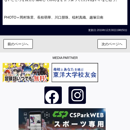
PHOTO＝岡村珠里、長枝萌華、川口朋珠、稲村真織、越塚日南
更新日:2019年12月30日19時50分
前のページへ
次のページヘ
MEDIA PARTNER