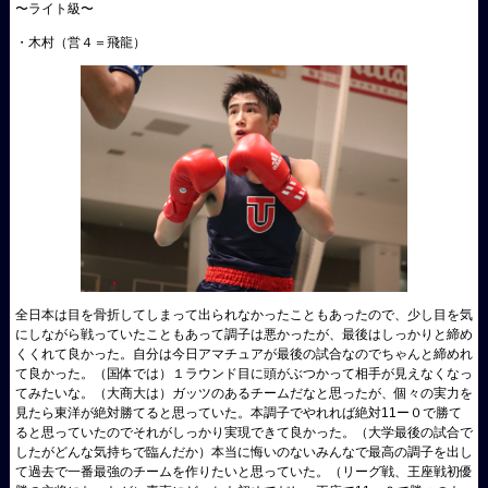
〜ライト級〜
・木村（営４＝飛龍）
全日本は目を骨折してしまって出られなかったこともあったので、少し目を気
にしながら戦っていたこともあって調子は悪かったが、最後はしっかりと締め
くくれて良かった。自分は今日アマチュアが最後の試合なのでちゃんと締めれ
て良かった。（国体では）１ラウンド目に頭がぶつかって相手が見えなくなっ
てみたいな。（大商大は）ガッツのあるチームだなと思ったが、個々の実力を
見たら東洋が絶対勝てると思っていた。本調子でやれれば絶対11ー０で勝て
ると思っていたのでそれがしっかり実現できて良かった。（大学最後の試合で
したがどんな気持ちで臨んだか）本当に悔いのないみんなで最高の調子を出し
て過去で一番最強のチームを作りたいと思っていた。（リーグ戦、王座戦初優