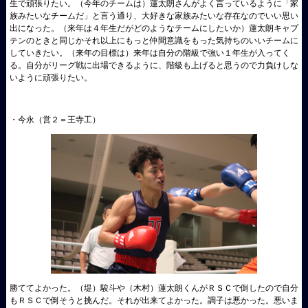
生で頑張りたい。（今年のチームは）蓮太朗さんがよく言っているように「家
族みたいなチームだ」と言う通り、大好きな家族みたいな存在なのでいい思い
出になった。（来年は４年生だがどのようなチームにしたいか）蓮太朗キャプ
テンのときと同じかそれ以上にもっと仲間意識をもった気持ちのいいチームに
していきたい。（来年の目標は）来年は自分の階級で強い１年生が入ってく
る。自分がリーグ戦に出場できるように、階級も上げると思うので力負けしな
いように頑張りたい。
・今永（営２＝王寺工）
勝ててよかった。（堤）駿斗や（木村）蓮太朗くんがＲＳＣで倒したので自分
もＲＳＣで倒そうと挑んだ。それが出来てよかった。調子は悪かった。悪いま