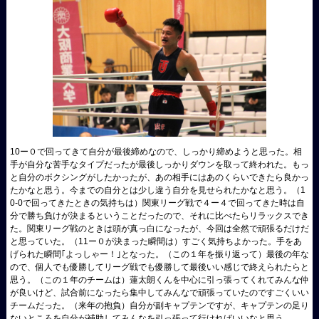
10ー０で回ってきて自分が最後締めなので、しっかり締めようと思った。相
手が自分な苦手なタイプだったが最後しっかりダウンを取って終われた。もっ
と自分のボクシングがしたかったが、あの相手にはあのくらいできたら良かっ
たかなと思う。今までの自分とは少し違う自分を見せられたかなと思う。（1
0-0で回ってきたときの気持ちは）関東リーグ戦で４ー４で回ってきた時は自
分で勝ち負けが決まるということだったので、それに比べたらリラックスでき
た。関東リーグ戦のときは頭が真っ白になったが、今回は全然で頑張るだけだ
と思っていた。（11ー０が決まった瞬間は）すごく気持ちよかった。手をあ
げられた瞬間｢よっしゃー！｣となった。（この１年を振り返って）最後の年な
ので、個人でも優勝してリーグ戦でも優勝して最後いい感じで終えられたらと
思う。（この１年のチームは）蓮太朗くんを中心に引っ張ってくれてみんな仲
が良いけど、試合前になったら集中してみんなで頑張っていたのですごくいい
チームだった。（来年の抱負）自分が副キャプテンですが、キャプテンの足り
ないところを自分が補助してみんなを引っ張って行ければいいなと思う。