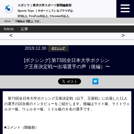
スポトウ｜東洋大学スポーツ新聞編集部
Sports Toyo ｜サポートしているブラウザは、
IE9以上, FireFox26以上, Chrome31以上,
ホーム
Article
詳細
Safari 6以上 です。
Article 記事
<
>
2019.12.30
ボクシング
[ボクシング] 第73回全日本大学ボクシン
グ王座決定戦〜出場選手の声（後編）〜
第
73
回全日本大学ボクシング王座決定戦（以下、王座戦）に出場した11人
の選手の試合後のインタビューをご紹介します。後編はライト級、ライトウェ
ルター級、ウェルター級、ミドル級の６名の選手です。
■コメント（階級順）