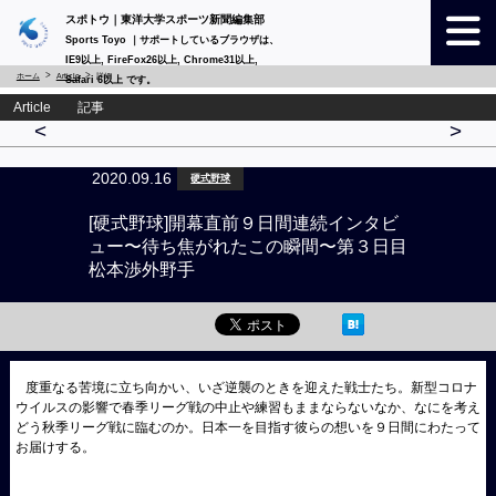
スポトウ｜東洋大学スポーツ新聞編集部
Sports Toyo ｜サポートしているブラウザは、
IE9以上, FireFox26以上, Chrome31以上,
ホーム
Article
詳細
Safari 6以上 です。
Article 記事
<
>
2020.09.16
硬式野球
[硬式野球]開幕直前９日間連続インタビ
ュー〜待ち焦がれたこの瞬間〜第３日目
松本渉外野手
度重なる苦境に立ち向かい、いざ逆襲のときを迎えた戦士たち。新型コロナ
ウイルスの影響で春季リーグ戦の中止や練習もままならないなか、なにを考え
どう秋季リーグ戦に臨むのか。日本一を目指す彼らの想いを９日間にわたって
お届けする。