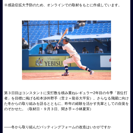
※感染症拡大予防のため、オンラインでの取材をもとに作成しています。
第３日目はコンスタントに安打数を積み重ねレギュラー2年目の今季「首位打
者」を目標に掲げる松本渉外野手（営２＝龍谷大平安）。さらなる飛躍に向け
た冬からの取り組みを語るとともに、昨年の経験を活かす先輩としての自覚を
のぞかせた。（取材日・９月３日、聞き手＝小林夏実）
――
冬から取り組んだバッティングフォームの改造はいかがですか