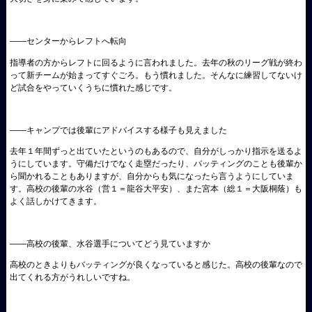
――
センターからレフトへ転向
指導者の方からレフトに回るように言われました。去年の秋のリーグ戦が終わ
って新チームが始まってすぐごろ。もう慣れました。そんなに練習してないけ
ど試合をやっていくうちに慣れた感じです。
――
キャンプでは後輩にアドバイスする様子も見えました
去年１年間ずっと出ていたというのもあるので、自分がしっかり指示を送るよ
うにしています。守備だけでなく走塁だったり、バッティングのことも後輩か
ら聞かれることもありますが、自分からも気になったら言うようにしていま
す。高校の後輩の水谷（営１＝龍谷大平安）、また宮本（総１＝大阪桐蔭）も
よく話しかけてきます。
――
高校の後輩、水谷選手についてどう見ていますか
高校のときよりもバッティングが良くなっていると感じた。高校の後輩なので
出てくれる方がうれしいですね。