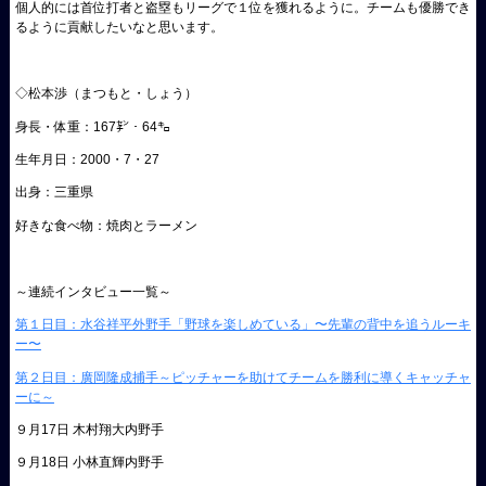
個人的には首位打者と盗塁もリーグで１位を獲れるように。チームも優勝でき
るように貢献したいなと思います。
◇松本渉（まつもと・しょう）
身長・体重：167㌢・64㌔
生年月日：2000・7・27
出身：三重県
好きな食べ物：焼肉とラーメン
～連続インタビュー一覧～
第１日目：水谷祥平外野手「野球を楽しめている」〜先輩の背中を追うルーキ
ー〜
第２日目：廣岡隆成捕手～ピッチャーを助けてチームを勝利に導くキャッチャ
ーに～
９月17日 木村翔大内野手
９月18日 小林直輝内野手