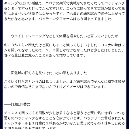
キャンプではいい感触で、コロナの期間で実戦ができなくなってバッティング
センターでずっと打ってたんですけど、こっちに帰ってきて実戦が始まって最
初はあまりいい状態ではなかったです。でも最近の練習試合で調子は上がって
きたかなと思います。バッティングフォームはもう固まってきました。
――
ウエイトトレーニングなどして体重を増やしたいと言っていましたが
冬に３㌔くらい増えたけど夏にちょっと減ってしまいました。コロナの時はジ
ムも開いてなかったので、２、３回しか行けなかったけど少しだけしました。
食べる量は夏に減ったこともあって増やしています。
――
変化球の打ち方を見つけたいとの話もありました
こういう打ち方というのは見つけました。まだ練習試合でそんなに成功体験が
ないので自信はそこまでないんですけどイメージはできています。
――
打順は3番に
チャンスで回ってくる回数が少しは多くなると思うけど変に気にせずにいつも
通りのバッティングをすることを心掛けています。バッテリーに警戒されたり
チャンスボールも１打席に１球あるかないかだと思うのでその１球をしとめる
大切さを身に染みて感じています。