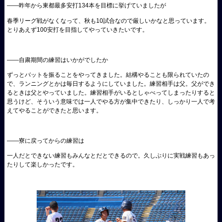
――
昨年から
東都最多安打134本を目標に挙げていましたが
春季リーグ戦がなくなって、秋も10試合なので厳しいかなと思っています。
とりあえず100安打を目指してやっていきたいです。
――
自粛期間の練習はいかがでしたか
ずっとバットを振ることをやってきました。結構やることも限られていたの
で、ランニングとかは毎日するようにしていました。練習相手は父。父ができ
るときは父とやっていました。練習相手がいるとしゃべってしまったりすると
思うけど、そういう意味では一人でやる方が集中できたり、しっかり一人で考
えてやることができたと思います。
――
寮に戻ってからの練習は
一人だとできない練習もみんなとだとできるので。久しぶりに実戦練習もあっ
たりして楽しかったです。