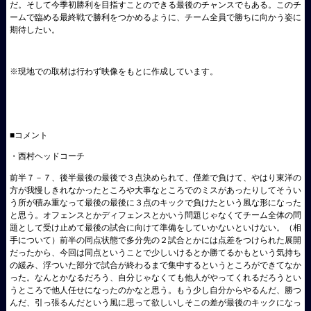
だ。そして今季初勝利を目指すことのできる最後のチャンスでもある。このチ
ームで臨める最終戦で勝利をつかめるように、チーム全員で勝ちに向かう姿に
期待したい。
※現地での取材は行わず映像をもとに作成しています。
■コメント
・西村ヘッドコーチ
前半７－７、後半最後の最後で３点決められて、僅差で負けて、やはり東洋の
方が我慢しきれなかったところや大事なところでのミスがあったりしてそうい
う所が積み重なって最後の最後に３点のキックで負けたという風な形になった
と思う。オフェンスとかディフェンスとかいう問題じゃなくてチーム全体の問
題として受け止めて最後の試合に向けて準備をしていかないといけない。（相
手について）前半の同点状態で多分先の２試合とかには点差をつけられた展開
だったから、今回は同点ということで少しいけるとか勝てるかもという気持ち
の緩み、浮ついた部分で試合が終わるまで集中するというところができてなか
った。なんとかなるだろう、自分じゃなくても他人がやってくれるだろうとい
うところで他人任せになったのかなと思う。もう少し自分からやるんだ、勝つ
んだ、引っ張るんだという風に思って欲しいしそこの差が最後のキックになっ