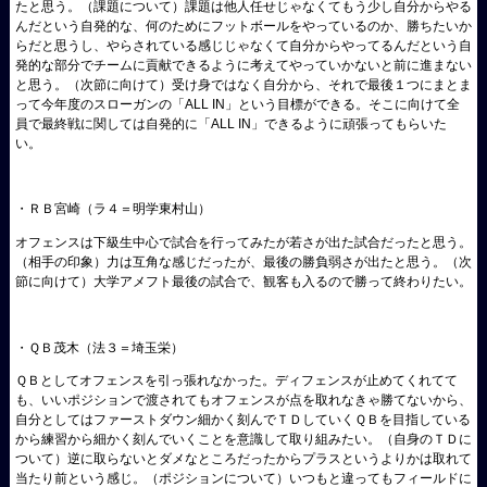
たと思う。（課題について）課題は他人任せじゃなくてもう少し自分からやる
んだという自発的な、何のためにフットボールをやっているのか、勝ちたいか
らだと思うし、やらされている感じじゃなくて自分からやってるんだという自
発的な部分でチームに貢献できるように考えてやっていかないと前に進まない
と思う。（次節に向けて）受け身ではなく自分から、それで最後１つにまとま
って今年度のスローガンの「ALL IN」という目標ができる。そこに向けて全
員で最終戦に関しては自発的に「ALL IN」できるように頑張ってもらいた
い。
・ＲＢ宮崎（ラ４＝明学東村山）
オフェンスは下級生中心で試合を行ってみたが若さが出た試合だったと思う。
（相手の印象）力は互角な感じだったが、最後の勝負弱さが出たと思う。（次
節に向けて）大学アメフト最後の試合で、観客も入るので勝って終わりたい。
・ＱＢ茂木（法３＝埼玉栄）
ＱＢとしてオフェンスを引っ張れなかった。ディフェンスが止めてくれてて
も、いいポジションで渡されてもオフェンスが点を取れなきゃ勝てないから、
自分としてはファーストダウン細かく刻んでＴＤしていくＱＢを目指している
から練習から細かく刻んでいくことを意識して取り組みたい。（自身のＴＤに
ついて）逆に取らないとダメなところだったからプラスというよりかは取れて
当たり前という感じ。（ポジションについて）いつもと違ってもフィールドに