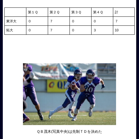
第１Ｑ
第２Ｑ
第３Ｑ
第４Ｑ
計
東洋大
０
７
０
０
７
拓大
０
７
０
３
10
ＱＢ茂木(写真中央)は先制ＴＤを決めた