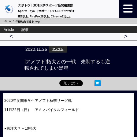
スポトウ｜東洋大学スポーツ新聞編集部
Sports Toyo ｜サポートしているブラウザは、
IE9以上, FireFox26以上, Chrome31以上,
ホーム
Article
詳細
Safari 6以上 です。
Article 記事
<
>
2020.11.26
アメフト
[アメフト]拓大との一戦 先制するも逆
転されてしまい黒星
2020年度関東学生アメフト秋季リーグ戦
11月22日（日） アミノバイタルフィールド
●東洋大７－10拓大