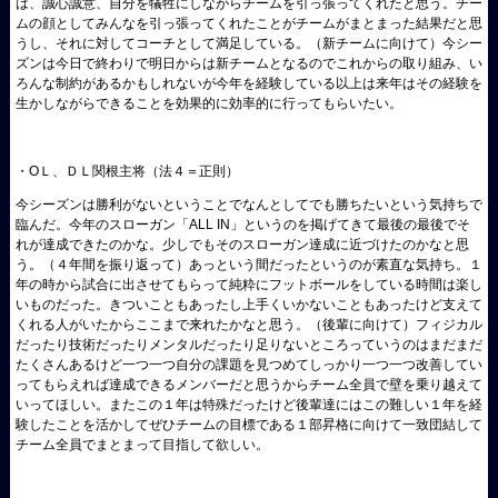
は、誠心誠意、自分を犠牲にしながらチームを引っ張ってくれたと思う。チー
ムの顔としてみんなを引っ張ってくれたことがチームがまとまった結果だと思
うし、それに対してコーチとして満足している。（新チームに向けて）今シー
ズンは今日で終わりで明日からは新チームとなるのでこれからの取り組み、い
ろんな制約があるかもしれないが今年を経験している以上は来年はその経験を
生かしながらできることを効果的に効率的に行ってもらいたい。
・ΟＬ、ＤＬ関根主将（法４＝正則）
今シーズンは勝利がないということでなんとしてでも勝ちたいという気持ちで
臨んだ。今年のスローガン「ALL IN」というのを掲げてきて最後の最後でそ
れが達成できたのかな。少しでもそのスローガン達成に近づけたのかなと思
う。（４年間を振り返って）あっという間だったというのが素直な気持ち。１
年の時から試合に出させてもらって純粋にフットボールをしている時間は楽し
いものだった。きついこともあったし上手くいかないこともあったけど支えて
くれる人がいたからここまで来れたかなと思う。（後輩に向けて）フィジカル
だったり技術だったりメンタルだったり足りないところっていうのはまだまだ
たくさんあるけど一つ一つ自分の課題を見つめてしっかり一つ一つ改善してい
ってもらえれば達成できるメンバーだと思うからチーム全員で壁を乗り越えて
いってほしい。またこの１年は特殊だったけど後輩達にはこの難しい１年を経
験したことを活かしてぜひチームの目標である１部昇格に向けて一致団結して
チーム全員でまとまって目指して欲しい。