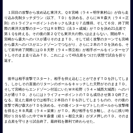
１回目の攻撃から攻め込む東洋大。ＱＢ宮崎（ラ４＝明学東村山）が自ら走
り込み先制タッチダウン（以下、ＴＤ）を決める。さらにＷＲ森大（ラ４＝正
則）のトライフォーポイントのキックも決まり７点獲得。そして６分、終了間
際の東洋大攻撃のターンではＲＢ野口（法３＝成城）がＴＤを決め21点差で
第１Ｑ
を終える。その後の第２Ｑでも東洋大の勢いは止まらない。開始早々、
宮崎から森大へのパスが通りそのままＴＤ。そして続く攻撃のターンでも宮崎
から森大へのパスがエンドゾーンでつながり、さらに２本のＴＤを決める。そ
して前半終了間際にはＤＢ天野（ラ４＝県立柏）が相手ボールをインターセプ
トしそのまま走り込みＴＤ。これによって49点差をつけた状態で試合を折り
返す
。
後半は相手攻撃でスタート。相手を抑え込むことができずＴＤを許してしま
う。しかしその直後のリターンのボールをキャッチした天野がそのままＴＤ。
そして宮崎からエンドゾーン付近にいたＷＲ松野（ラ４＝城西大城西）へのパ
スが通りＴＤ、さらにはトライフォーポイントのＴＤも成功させ第３Ｑ終了と
なる。迎えた最終Ｑでは相手に２本目のＴＤを許してしまうものの、その後の
攻撃で再び森大がＴＤを決める。その後インターセプトしたボールから攻撃権
を得るとＲＢ馬庭（ラ４＝栄東）がＴＤ。再び相手を引き離し、さらに残り時
間が１分を切った中でＷＲ森優（経１＝都立大泉）がダメ押しのＴＤ。そのま
ま点差を守りきり試合終了。最終戦を勝利で終わらせた。