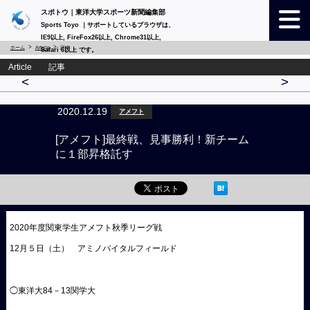
スポトウ｜東洋大学スポーツ新聞編集部
Sports Toyo ｜サポートしているブラウザは、
IE9以上, FireFox26以上, Chrome31以上,
ホーム
Article
詳細
Safari 6以上 です。
Article 記事
<
>
2020.12.19
アメフト
[アメフト]最終戦、見事勝利！新チーム
に１部昇格託す
2020年度関東学生アメフト秋季リーグ戦
12月５日（土） アミノバイタルフィールド
◯東洋大84－13関学大