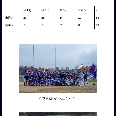
第１Q
第２Ｑ
第３Q
最終Ｑ
計
東洋大
21
28
14
21
84
関学大
０
０
７
６
13
今季を戦いきったメンバー