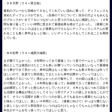
・ＤＢ天野（ラ４＝県立柏）
最初のプレーから宮崎がＴＤをしてくれていい流れに乗って、ディフェンスも
攻めたディフェンスができた。（自身のＴＤについて）自分の力よりもみんな
のブロックがいきてＴＤにつながったと思うのでみんなに感謝したい。（４年
間を振り返って）いい仲間に恵まれて最後結果を残せてよかった。（後輩に向
けて）ディフェンスはほとんど後輩なのでそんなにディフェンスシステムが変
わることも無く来年はもっと強い、いいディフェンスをしてくれることを期待
している。
・ＷＲ松野（ラ４＝城西大城西）
まず勝ててよかった。４年間やってきて最後こういう形でチームとして勝てて
個人としては迷惑かけたところも多いが勝つっていうのは楽しいなって最後味
わう事ができて良かった。来年以降はもっと強いチームを新４年生には作って
ほしいので、全員で１部目指してまた１から来年以降やっていってほしい。
（自身のＴＤについて）球がよかったので集中して、その前には落としていた
ので取れてよかった。（４年間を振り返って）未経験で入って最初の１、２年
は結構苦しくてずっと怒られたりしていたけど３、４年となるにつれて試合で
も活躍する機会が増えたりしてそういう所でアメフトの楽しさを知ることがで
きて、そういう活躍する数っていうのが楽しさでもあるから後輩たちにはもっ
と味わってほしい。楽しい４年間だった。（後輩に向けて）やっぱり勝たない
と楽しくないので１部目指すというのは口だけじゃなくてちゃんと行動で新４
年生がチームを引っ張っていってほしいと思う。