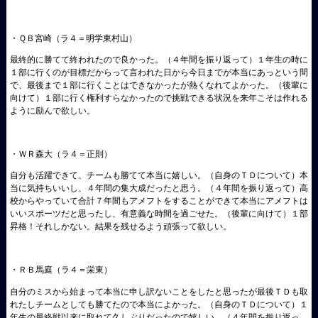
・ＱＢ宮崎（ラ４＝明学東村山）
最終的に勝てて終われたので良かった。（４年間を振り返って）１年生の時に
１部に行くのが目標だからって言われた日から今日までが本当にあっという間
で、最後まで１部に行くことはできなかったが熱くなれてよかった。（後輩に
向けて）１部に行く権利すらなかったので挑戦できる状況を来年こそは作れる
ように励んで欲しい。
・ＷＲ森大（ラ４＝正則）
自分も活躍できて、チームも勝てて本当に嬉しい。（自身のＴＤについて）本
当に気持ちいいし、４年間の集大成だったと思う。（４年間を振り返って）高
校からやっていて合計７年間もアメフトをすることができて本当にアメフトは
いいスポーツだと思ったし、有意義な時間を過ごせた。（後輩に向けて）１部
昇格！それしかない。結果を残せるよう頑張って欲しい。
・ＲＢ馬庭（ラ４＝栄東）
自分のミスから始まって本当に申し訳ないことをしたと思ったが最後ＴＤも取
れたしチームとしても勝てたので本当によかった。（自身のＴＤについて）１
年生の最終戦以来に取れて久しぶりだったので嬉しい。（４年間を振り返っ