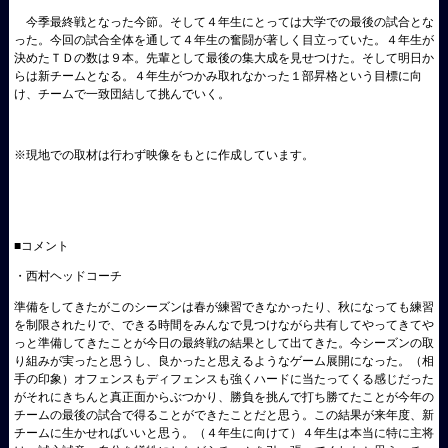
今季最終戦となった今節。そして４年生にとっては大学での最後の試合とな
った。今回の試合全体を通して４年生の奮闘が著しく目立っていた。４年生が
決めたＴＤの数は９本。先輩として最後の集大成を見せつけた。そして明日か
らは新チームとなる。４年生がつかみ取れなかった１部昇格という目標に向
け、チームで一致団結して挑んでいく。
※現地での取材は行わず映像をもとに作成しています。
■コメント
・西村ヘッドコーチ
準備をしてきたがこのシーズンは春が練習できなかったり、秋になっても練習
を制限されたりで、できる時間をみんなで見つけながら共有してやってきてや
っと準備してきたことが今日の最終戦の結果として出てきた。今シーズンの取
り組みが実ったと思うし、良かったと思えるようなゲーム展開になった。（相
手の印象）オフェンスもディフェンスも強くハードに当たってくる感じだった
がそれにきちんと真正面からぶつかり、勝負を挑んで打ち勝てたことが今年の
チームの最後の試合で得ることができたことだと思う。この結果が来年度、新
チームに生かせればいいと思う。（４年生に向けて）４年生は本当に特に主将