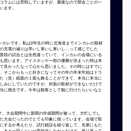
コラムには苦戦していますが、最後なので部会ごとの一
います。
ンカレです。私は2年生の時に北海道までインカレの取材
の充電の減りは早いし寒いし寒いし…って感じでした
普段の試合とは全然違っていて、インカレの会場にいる
も思います。アイスホッケー部の優勝が決まった時は本
て良かったなって心から思いました。その時にはすでに
、そこからもっと好きになってその年の年末年始はドラ
た（笑）紙面の１面も飾ることができて、本当に本当に
しみにしていたのですが、対面の取材ができないだけで
当に残念です。今年は観客として観に行けたらいいなと
す。大会期間中に新聞の作成期間が被って、大忙しでし
た大会だったのでとても印象に残っています。会場で取
にするか考えたり、試行錯誤を繰り返して、先輩にもた
。あと一回くらい一面担当したかったけど、振り返って