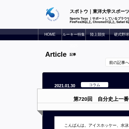
スポトウ｜東洋大学スポー
Sports Toyo ｜サポートしているブラウザ
FireFox26以上, Chrome31以上, Safari
HOME
ルーキー特集
陸上競技
硬式野球
2025
Article
記事
前の記事
コラム
2021.01.30
第720回 自分史上一
こんばんは。アイスホッケー、水泳