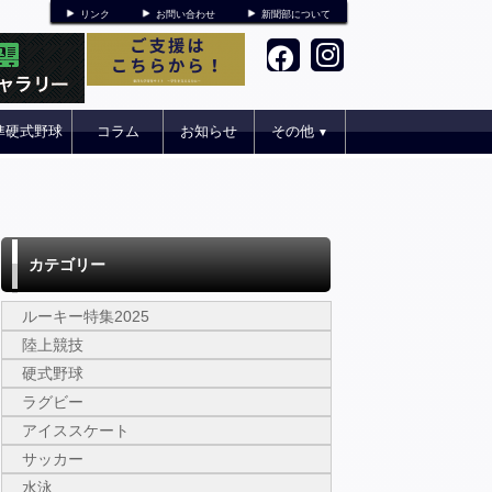
リンク
お問い合わせ
新聞部について
準硬式野球
コラム
お知らせ
その他
▼
カテゴリー
ルーキー特集2025
陸上競技
硬式野球
ラグビー
アイススケート
サッカー
水泳