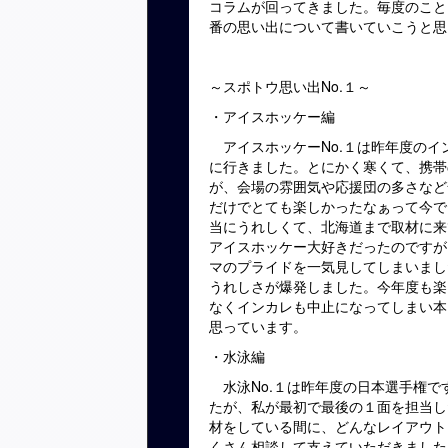
コラムが回ってきました。毎度のこと
番の思い出について書いていこうと思
～スポトウ思い出No.１～
・アイスホッケー編
アイスホッケーNo.１は昨年度のイ
に行きました。とにかく寒くて、携帯
が、会場の雰囲気や応援団の多さなど
だけでとても楽しかったなぁって今で
当にうれしくて、北海道まで取材に来
アイスホッケー大好きだったのですが
マのプライドを一気見してしまいまし
うれしさが爆発しました。今年度も楽
なくインカレも中止になってしまい本
思っています。
・水泳編
水泳No.１は昨年度の日本選手権で
たが、私が最初で最後の１面を担当し
材をしている間に、どんなレイアウト
くさん相談して支えていただきました