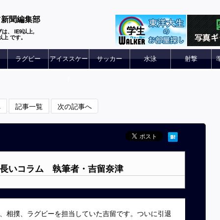
ツ新聞編集部
は、 IE9以上,
 6以上 です。
ラグビー
アイススケー
サッカー
水泳
射撃
ト
へ
記事一覧
次の記事へ
番長いコラム 執筆者・吉留奈津
、相撲、ラグビーを担当していた吉留です。ついに引退