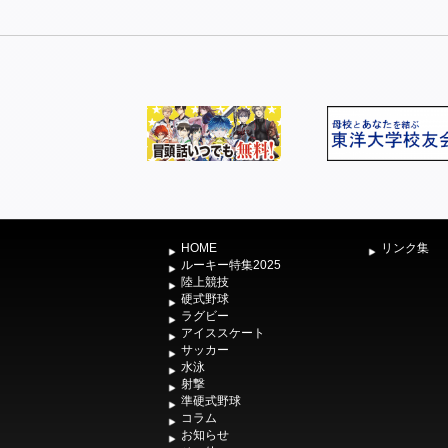
HOME
リンク集
ルーキー特集2025
陸上競技
硬式野球
ラグビー
アイススケート
サッカー
水泳
射撃
準硬式野球
コラム
お知らせ