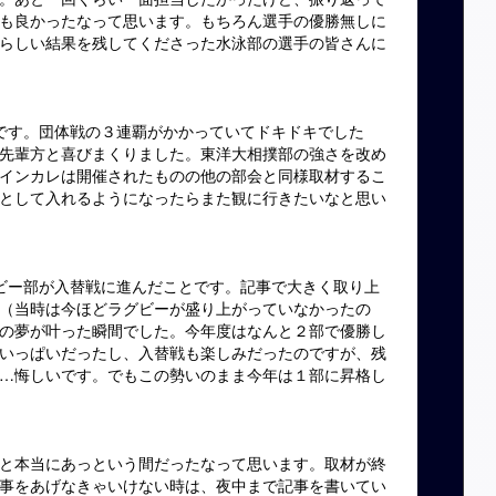
も良かったなって思います。もちろん選手の優勝無しに
らしい結果を残してくださった水泳部の選手の皆さんに
です。団体戦の３連覇がかかっていてドキドキでした
先輩方と喜びまくりました。東洋大相撲部の強さを改め
インカレは開催されたものの他の部会と同様取材するこ
として入れるようになったらまた観に行きたいなと思い
ビー部が入替戦に進んだことです。記事で大きく取り上
（当時は今ほどラグビーが盛り上がっていなかったの
の夢が叶った瞬間でした。今年度はなんと２部で優勝し
いっぱいだったし、入替戦も楽しみだったのですが、残
…悔しいです。でもこの勢いのまま今年は１部に昇格し
と本当にあっという間だったなって思います。取材が終
事をあげなきゃいけない時は、夜中まで記事を書いてい