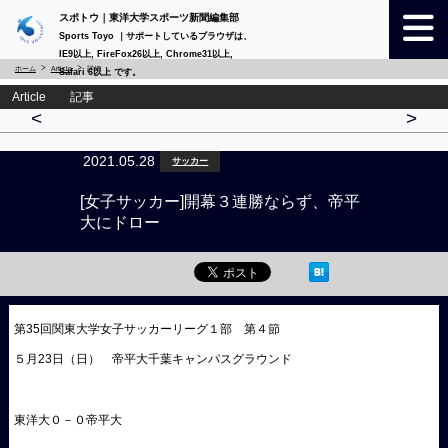
スポトウ｜東洋大学スポーツ新聞編集部
Sports Toyo ｜サポートしているブラウザは、
IE9以上, FireFox26以上, Chrome31以上,
ホーム
Article
詳細
Safari 6以上 です。
Article 記事
<
>
2021.05.28
サッカー
[女子サッカー]開幕３連勝ならず、帝平
大にドロー
第35回関東大学女子サッカーリーグ１部 第４節
５月23日（日） 帝平大千葉キャンパスグラウンド
東洋大０－０帝平大