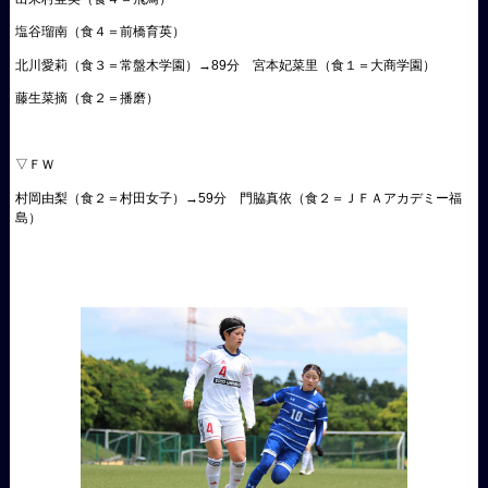
塩谷瑠南（食４＝前橋育英）
北川愛莉（食３＝常盤木学園）→89分 宮本妃菜里（食１＝大商学園）
藤生菜摘（食２＝播磨）
▽ＦＷ
村岡由梨（食２＝村田女子）→59分 門脇真依（食２＝ＪＦＡアカデミー福
島）