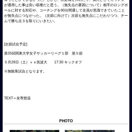
が通用した事は良い収穫だと思う。（無失点の要因について）相手のロングボ
ールに対する対応や、コーチングを90分間通して全員が意識できていたこと
が無失点につながった。（次節に向けて）次節も無失点にこだわりつつ、チー
ムで勝ち点３を取りにいきたい。
[次節試合予定]
第35回関東大学女子サッカーリーグ１部 第５節
５月29日（土）ｖｓ筑波大 17:30 キックオフ
※無観客試合となります。
TEXT＝友寄慈温
PHOTO