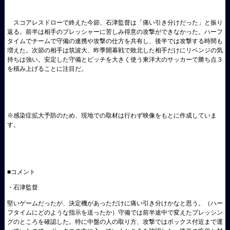
スコアレスドローで終えた今節、石津監督は「痛い引き分けだった」と振り
返る。前半は相手のプレッシャーに苦しみ得意の攻撃ができなかった。ハーフ
タイムでチームで守備の連携や攻撃の仕方を共有し、後半では攻撃する時間も
増えた。次節の相手は筑波大、昨季開幕戦で敗北した相手だけにリベンジの気
持ちは強い。安定した守備とピッチを大きく使う東洋大のサッカーで勝ち点３
を積み上げることに注目だ。
※感染症拡大予防のため、現地での取材は行わず映像をもとに作成していま
す。
■コメント
・石津監督
堅いゲームだったが、決定機があっただけに痛い引き分けかなと思う。（ハー
フタイムにどのような指示を送ったか）守備では前半途中で変えたプレッシン
グのところを確認した。特に中盤の人の取り方、攻撃ではボックス付近まで運