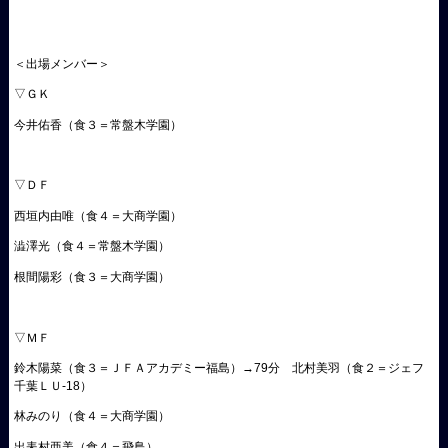
＜出場メンバー＞
▽ＧＫ
今井佑香（食３＝常盤木学園）
▽ＤＦ
西垣内由唯（食４＝大商学園）
澁澤光（食４＝常盤木学園）
根間陽彩（食３＝大商学園）
▽ＭＦ
鈴木陽菜（食３＝ＪＦＡアカデミー福島）→79分 北村美羽（食２＝ジェフ
千葉ＬＵ-18）
林みのり（食４＝大商学園）
出耒村亜美（食４＝飛鳥）