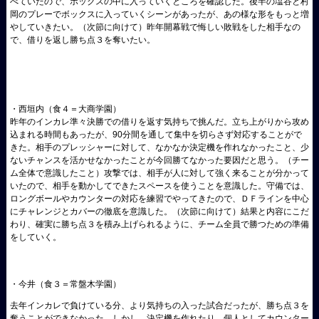
べていたので、ボックスの中に入っていくところを確認した。後半の塩谷と村
岡のプレーでボックスに入っていくシーンがあったが、あの様な形をもっと増
やしていきたい。（次節に向けて）昨年開幕戦で悔しい敗戦をした相手なの
で、借りを返し勝ち点３を奪いたい。
・西垣内（食４＝大商学園）
昨年のインカレ準々決勝での借りを返す気持ちで挑んだ。立ち上がりから攻め
込まれる時間もあったが、90分間を通して集中を切らさず対応することがで
きた。相手のプレッシャーに対して、なかなか決定機を作れなかったこと、少
ないチャンスを活かせなかったことが今回勝てなかった要因だと思う。（チー
ム全体で意識したこと）攻撃では、相手が人に対して強く来ることが分かって
いたので、相手を動かしてできたスペースを使うことを意識した。守備では、
ロングボールやカウンターの対応を練習でやってきたので、ＤＦラインを中心
にチャレンジとカバーの徹底を意識した。（次節に向けて）結果と内容にこだ
わり、確実に勝ち点３を積み上げられるように、チーム全員で勝つための準備
をしていく。
・今井（食３＝常盤木学園）
去年インカレで負けている分、より気持ちの入った試合だったが、勝ち点３を
奪うことができなかった。しかし、決定機を作れたり、個人としてカウンター