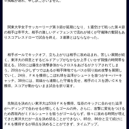
※掲載が遅れ、申し訳ございません。
関東大学女子サッカーリーグ第３節が延期になり、１週空けて戦った第４節
の相手は帝平大。相手の激しいディフェンスで流れが傾くが守備陣の奮闘もあ
りスコアレスドローで試合を終え、３連勝とはならなかった。
相手ボールでキックオフ、立ち上がりは相手に攻め込まれ、苦しい展開が続
く。東洋大の得意とするビルドアップがなかなか上手くいかず我慢の時間帯を
迎える。15分には藤生が攻撃参加からクロスをあげるがクリアされてしま
う。20分から少しずつではあるが相手陣地でもパスが回り始め攻撃を展開し
ていく。24分、ＦＫを獲得しこぼれ球を澁澤がシュートを放つがキーパーキ
ャッチ。38分には、前線から連動した守備を見せ、相手のミスを誘いＣＫを
獲得。スコアが動かないまま試合を折り返す。
先制点を決めたい東洋大は53分ＦＫを獲得。塩谷のキックに合わせた澁澤
がヘディングで合わせるが惜しくもゴールの外。さらに、攻撃に変化をつける
ため西垣内がミドルシュートを狙うがゴールならず。徐々に攻める時間が増え
てきた東洋大だが一点を決め切ることができない。85分、86分と立て続けに
ＦＫを獲得するが得点を決めることができず、タイムアップ。