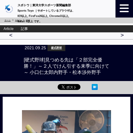
スポトウ｜東洋大学スポーツ新聞編集部
Sports Toyo ｜サポートしているブラウザは、
IE9以上, FireFox26以上, Chrome31以上,
ホーム
Article
詳細
Safari 6以上 です。
Article 記事
<
>
2021.09.25
硬式野球
[硬式野球]見つめる先は「２部完全優
勝！」～２人でけん引する来季に向けて
～ 小口仁太郎内野手・松本渉外野手