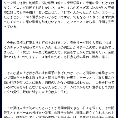
リーグ戦では特に制球難に悩む細野（総２＝東亜学園）に守備の最中だけでは
なく、イニング前後でも話しかけた。また、ミスが相次ぎ落ち込みがちな守備
陣に対しても声を掛け、奮い立たせた。「打てへんかったときとか、エラーし
たときとか、下向く選手が多いじゃないですか。でもなるべく表に出さずに声
出してチームに悪い影響を与えないように」とファーストから常に仲間を見守
っている。
今季の目標は打率よりも打点をあげること。春季リーグ戦や入替戦 では多
くのチャンスが巡ってきたものの、他大の網にかかりチームの勢いを止めてし
まった。「（秋は）４年生は最後なんで、試合をするからには勝ちたい。全部
勝つつもりでやります」。４年生のためにも打点を積み重ね、勝利に導く。
そんな盛り上げ役が秋の注目選手に挙げたのが、小口と同学年で昨季はスラ
ンプ気味だった松本渉（営３＝龍谷大平安）外野手。テーマとして取り組んだ
強い打球を打つことに悩み、納得のいかない成績に終わった。「１番を打って
いるので自分が打たないと点が入らない」チームに欠かせない選手として先頭
に立つ覚悟、野球に対する向上心は人一倍だ。
この夏は人生で初めてだという１か月間練習できない日々を送るも、その間
苦手とするボールの投げ方や栄養、心理学を勉強し野球に役立てられるものを
探った。打撃だけでなく守備や走塁にも磨きをかけ、走攻守３拍子揃った選手