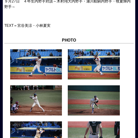
９月27日 ４年生内野手対談～木村翔大内野手・瀬川航騎内野手・牧夏輝内
野手～
TEXT＝宮谷美涼・小林夏実
PHOTO