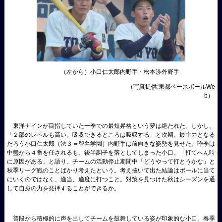
（左から）小口仁太郎内野手・松本渉外野手
（写真提供:東都ベースボールWe
b）
東洋ナインが目指していた一季での最短昇格という夢は絶たれた。しかし、
「２部のレベルも高い。吸収できるところは吸収する」と次期、最主力となる
だろう小口仁太郎（法３＝智弁学園）内野手は前向きな姿勢を見せた。昨季は
中盤から４番を任されるも、後半調子を落としてしまった小口。「打てへん時
に原因がある」と語り、チームの活動停止期間中「どうやって打とうかな」と
秋季リーグ戦のことばかり考えたという。考え抜いて出た結論はボールに当て
にいくのではなく、適当、適度に打つこと。対策を見つけた秋はシーズンを通
して自身の力を発揮することができるか。
普段から積極的に声を出してチームを鼓舞している姿が印象的な小口。春季