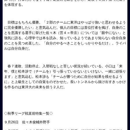
を体現する。
目標はもちろん優勝。「２部のチームに東洋はやっぱり強いと思わせるよう
に完全優勝したい」と意気込んだ。個人の目標には首位打者を掲げ、自身のこ
とを意識する選手に挙げた佐々木（営４＝帝京）については「眼中にない」と
強気に語る。心理学では本を読み、知っているようであまり知らない自分自身
のことを見つめ直した。「自分のやるべきことをしっかりやるだけ」。ライバ
ルは自分自身だ。
春７連敗、活動停止、入替戦なしと苦しい状況が続いている。小口は「来
年、僕と松本渉で（チームを）引っ張っていかないといけない。一緒に頑張り
ます」と意気込む。松本渉も「チームが勝つために自分が結果を残せるよう
に」と上級生としての自覚をのぞかせた。長いトンネルから抜け出すきっかけ
を作るのは東洋大の未来を担う２人だ。
◇秋季リーグ戦直前特集一覧◇
９月26日 佐々木俊輔外野手