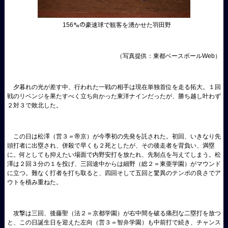
156㌔の豪速球で観客を湧かせた羽田野
（写真提供：東都ベースボールWeb）
夕暮れの光が差す中、行われた一戦の相手は現在単独首位を走る拓大。１回
戦のリベンジを果たすべく立ち向かった東洋ナインだったが、勝ち越し叶わず
２対３で敗北した。
この日は松澤（営３＝帝京）が今季初の先発を託された。初回、いきなり先
頭打者に出塁され、併殺で早くも２死としたが、その後走者を背負い、満塁
に。何としても抑えたい場面で内野安打を放たれ、先制点を与えてしまう。松
澤は２回３分の１を投げ、三回途中からは細野（総２＝東亜学園）がマウンド
に立つ。難なく打者を打ち取ると、四回そして五回と驚異のテンポの良さでア
ウトを積み重ねた。
攻撃は三回、後藤聖（法２＝京都学園）が右中間を破る痛烈な二塁打を放つ
と、この日誕生日を迎えた左向（営３＝智弁学園）も中前打で続き、チャンス