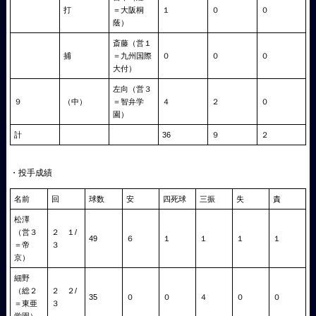
打
＝大阪桐
１
０
０
蔭）
斎藤（営１
捕
＝九州国際
０
０
０
大付）
左向（営３
９
（中）
＝智弁学
４
２
０
園）
計
36
９
２
・投手成績
名前
回
球数
安
四死球
三振
失
責
松澤
（営３
２ １/
49
６
１
１
１
１
＝帝
３
京）
細野
（総２
２ ２/
35
０
０
４
０
０
＝東亜
３
学園）