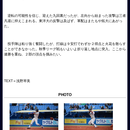
逆転の可能性を信じ、迎えた九回裏だったが、左向から始まった攻撃は三者
凡退に抑えこまれる。東洋大の反撃は及ばず、軍配はまたもや拓大にあがっ
た。
投手陣は粘り強く奮闘したが、打線は９安打でわずか２得点と火花を散らす
ことができなかった。秋季リーグ戦もいよいよ折り返し地点に突入。ここから
連勝を重ね、２部の頂点を掴みたい。
TEXT＝浅野琴美
PHOTO