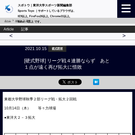
スポトウ｜東洋大学スポーツ新聞編集部
Sports Toyo ｜サポートしているブラウザは、
IE9以上, FireFox26以上, Chrome31以上,
ホーム
Article
詳細
Safari 6以上 です。
Article 記事
<
>
2021.10.15
硬式野球
[硬式野球] リーグ戦４連勝ならず あと
１点が遠く再び拓大に惜敗
東都大学野球秋季２部リーグ戦・拓大２回戦
10月14日（木） 等々力球場
●東洋大２－３拓大