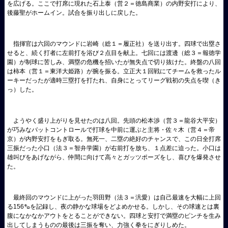
を広げる。ここで打席に現れた石上泰（営２＝徳島商業）の内野安打により、
後藤聖がホームイン。試合を振り出しに戻した。
指揮官は六回のマウンドに岩崎（総１＝履正社）を送り出す。四球で出塁さ
せると、続く打者に左前打を浴び２点目を献上。七回には渡邊（総３＝報徳学
園）が制球に苦しみ、満塁の危機を招いたが無失点で切り抜けた。終盤の八回
は柿本（営１＝東洋大姫路）が腕を振る。立正大１回戦にてチームを救ったル
ーキーだったが適時三塁打を打たれ、自身にとってリーグ戦初の失点を喫（き
っ）した。
ようやく盛り上がりを見せたのは八回。先頭の松本渉（営３＝龍谷大平安）
が巧みなバットコントロールで打球を中前に運ぶと主将・佐々木（営４＝帝
京）が内野安打をもぎ取る。無死一、二塁の絶好のチャンスで、この日全打席
三振だった小口（法３＝智弁学園）が右前打を放ち、１点差に迫った。小口は
雄叫びをあげながら、仲間に向けて高々とガッツポーズをし、喜びを爆発させ
た。
最終回のマウンドに上がった羽田野（法３＝汎愛）は自己最速を大幅に上回
る156㌔を記録し、夜の静かな球場をどよめかせる。しかし、その球速とは裏
腹になかなかアウトをとることができない。四球と安打で満塁のピンチを生み
出してしまうものの最後は三振を奪い、力強く拳をにぎりしめた。