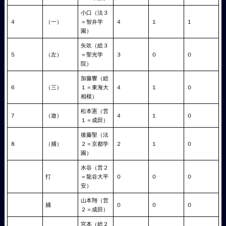
小口（法３
４
（一）
＝智弁学
４
１
１
園）
矢吹（総３
５
（左）
＝聖光学
３
０
０
院）
加藤響（総
６
（三）
１＝東海大
４
１
０
相模）
松本憲（営
７
（遊）
４
１
０
１＝成田）
後藤聖（法
８
（捕）
２＝京都学
２
１
０
園）
水谷（営２
打
＝龍谷大平
０
０
０
安）
山本翔（営
捕
０
０
０
２＝成田）
宮本（総２