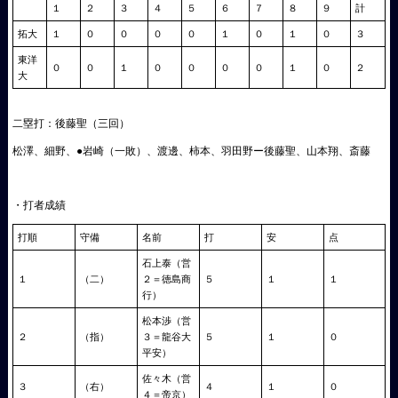
１
２
３
４
５
６
７
８
９
計
拓大
１
０
０
０
０
１
０
１
０
３
東洋
０
０
１
０
０
０
０
１
０
２
大
二塁打：後藤聖（三回）
松澤、細野、●岩崎（一敗）、渡邊、柿本、羽田野ー後藤聖、山本翔、斎藤
・打者成績
打順
守備
名前
打
安
点
石上泰（営
１
（二）
２＝徳島商
５
１
１
行）
松本渉（営
２
（指）
３＝龍谷大
５
１
０
平安）
佐々木（営
３
（右）
４
１
０
４＝帝京）