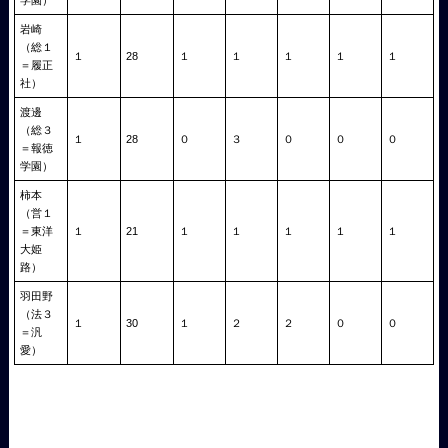
岩崎
（総１
１
28
１
１
１
１
１
＝履正
社）
渡邊
（総３
１
28
０
３
０
０
０
＝報徳
学園）
柿本
（営１
＝東洋
１
21
１
１
１
１
１
大姫
路）
羽田野
（法３
１
30
１
２
２
０
０
＝汎
愛）