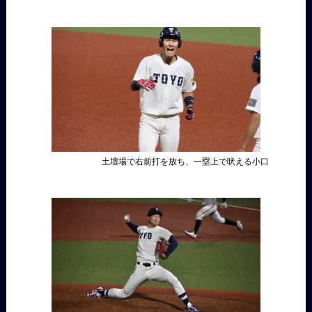
土壇場で
右前打を放ち、一塁上で吠える小口