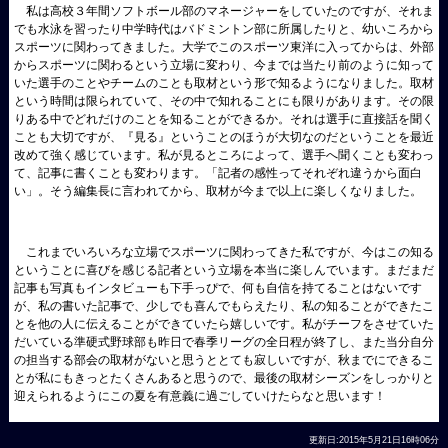
私は高校３年間ソフトボール部のマネージャーをしていたのですが、それま
でも水泳を習ったり中学時代はバドミントン部に所属したりと、幼いころから
スポーツに関わってきました。大学でこのスポーツ東洋に入ってからは、外部
からスポーツに関わるという立場に変わり、今までは当たり前のように知って
いた選手のことやチームのことも取材という形で知るようになりました。取材
という時間は限られていて、その中で知れることにも限りがあります。その限
りある中でどれだけのことを知ることができるか。それは選手に直接話を聞く
ことも大切ですが、『見る』ということのほうが大切なのだということを最近
改めて強く感じています。私が見るところによって、選手へ聞くことも変わっ
て、記事に書くことも変わります。「記者の感性ってそれぞれ違うから面白
い」。そう編集長に言われてから、取材が今まで以上に楽しくなりました。
これまでいろいろな立場でスポーツに関わってきた私ですが、今はこの知る
ということに喜びを感じる記者という立場を本当に楽しんでいます。まだまだ
記事も写真もインタビューも下手っぴで、何も自信を持てることはないです
が、私の書いた記事で、少しでも喜んでもらえたり、私の知ることができたこ
とを他の人に伝えることができていたら嬉しいです。私がチーフをさせていた
だいている準硬式野球部も昨日で春季リーグの全日程が終了し、また当分自分
の担当する部会の取材がないと思うととても寂しいですが、秋までにできるこ
とが私にもきっとたくさんあると思うので、最後の取材シーズンをしっかりと
迎えられるようにこの夏を有意義に過ごしていけたらなと思います！
更新日:2015年5月21日16時06分