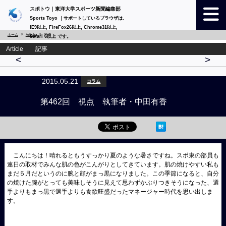
スポトウ｜東洋大学スポーツ新聞編集部
Sports Toyo ｜サポートしているブラウザは、
IE9以上, FireFox26以上, Chrome31以上,
ホーム
Article
詳細
Safari 6以上 です。
Article 記事
<
>
2015.05.21
コラム
第462回 視点 執筆者・中田有香
こんにちは！晴れるともうすっかり夏のような暑さですね。スポ東の部員も
連日の取材でみんな肌の色がこんがりとしてきています。肌の焼けやすい私も
まだ５月だというのに腕と顔がまっ黒になりました。この季節になると、自分
の焼けた腕がとっても美味しそうに見えて思わずかぶりつきそうになった、選
手よりもまっ黒で選手よりも食欲旺盛だったマネージャー時代を思い出しま
す。