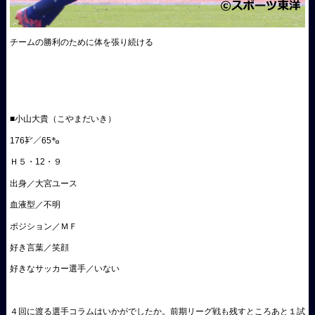
チームの勝利のために体を張り続ける
■小山大貴（こやまだいき）
176㌢／65㌔
Ｈ５・12・９
出身／大宮ユース
血液型／不明
ポジション／ＭＦ
好き言葉／笑顔
好きなサッカー選手／いない
４回に渡る選手コラムはいかがでしたか。前期リーグ戦も残すところあと１試