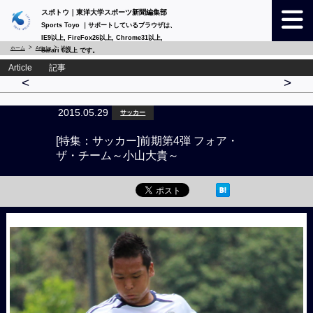
スポトウ｜東洋大学スポーツ新聞編集部
Sports Toyo ｜サポートしているブラウザは、
IE9以上, FireFox26以上, Chrome31以上,
ホーム
Article
詳細
Safari 6以上 です。
Article 記事
<
>
2015.05.29
サッカー
[特集：サッカー]前期第4弾 フォア・
ザ・チーム～小山大貴～