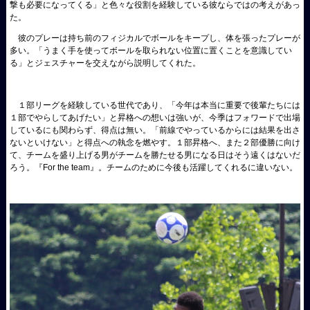
撃も必要になってくる」と色々な役割を経験している彼ならではの考えがあっ
た。
彼のプレーは持ち前のフィジカルでボールをキープし、体を張ったプレーが
多い。「うまく手を使ってボールを取られない位置に置くことを意識してい
る」とジェスチャーを交えながら説明してくれた。
１部リーグを経験している世代であり、「今年は本当に重要で後輩たちには
１部でやらしてあげたい」と昇格への想いは強いが、今季はフォワードで出場
しているにも関わらず、得点は無い。「前線でやっているからには結果を出さ
ないといけない」と得点への執念を燃やす。１部昇格へ、また２部優勝に向け
て、チームを盛り上げる男がチームを勝たせる男になる日はそう遠くはないだ
ろう。『For the team』。チームのために今後も活躍してくれるに違いない。