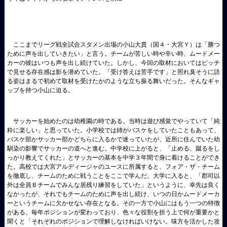
ここまでリーグ戦全試合スタメン出場の小山大貴（国４・大宮Ｙ）は「勝つ
ために声を出していきたい」と言う。チームが苦しい時や辛い時、ムードメー
カーの彼はいつも声を出し続けていた。しかし、今回の取材においてはピッチ
で見せる存在感は影を潜めていた。「受け答えは苦手です」と照れ臭そうに語
る姿はまるで初めて取材を受けたかのような立ち振る舞いだった。そんなギャ
ップを持つ小山に迫る。
サッカーを始めたのは幼稚園の時である。当時は遊び感覚でやっていて「純
粋に楽しい」と思っていた。小学校では姉がバスケをしていたこともあって、
バスケ部かサッカー部かどちらに入るかで迷っていたが、近所に住んでいた幼
馴染の影響でサッカーの道へと進む。中学校に上がると、「止める、蹴るをし
っかり教えてくれた」とサッカーの基本を中学３年間で身に着けることができ
た。高校では大宮アルディージャのユースに所属すると、フォア・ザ・チーム
を徹底し、チームのために戦うことをここで学んだ。大学に入ると、「郡司以
外は全員Ｂチームでみんな居残り練習をしていた」というように、幸先は良く
なかったが、それでもチームのために声を出し続け、いつの日かムードメーカ
ーというチームに欠かせない存在となる。その一方で小山にはもう一つの特徴
がある。毎年ポジションが変わっており、色々な役割を担う上で何が重要かと
聞くと「それぞれのポジションで理解しなければいけない。味方を活かした攻