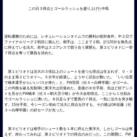
この日３得点とゴールラッシュを盛り上げた中島
逆転優勝のためには、レギュレーションタイムでの勝利が絶対条件。中２日で
ファイナルリーグ２戦目に挑んだ。相手は、ここまで２戦、計120分を無失点
に抑えている法大。前半はスコアレスで競り合う展開も、第２ピリオドに一挙
７得点を奪って勝負を決めた。
第１ピリオドは法大の３倍以上のシュートを放つも得点は生まれず、０－０
のまま第２ピリオドへ。５分半が経過し、ようやく試合が動いた。「いい位置
で橋本選手からいいパスが来た」と、FW宮田（社４＝白樺学園）がゴール。
この均衡を破る先制弾に東洋大は目覚めた。直後の８分手前、先ほど好アシス
トを見せたFW橋本（社３＝駒大苫小牧）が今大会初得点。ここから１分刻み
でゴールラッシュに沸いた。８分足らずで驚異の７得点。一気に法大を突き離
す。15分手前、今シーズン初めて法大に得点を許すも、その後はGK佐藤（社
３＝白樺学園）の好セーブが光った。
第３ピリオドは相手のシュート数を１本に抑えた東洋大。しかしゴールは奪
えず、終わってみれば、第２ピリオドでの得点のみだった。この展開に、FW