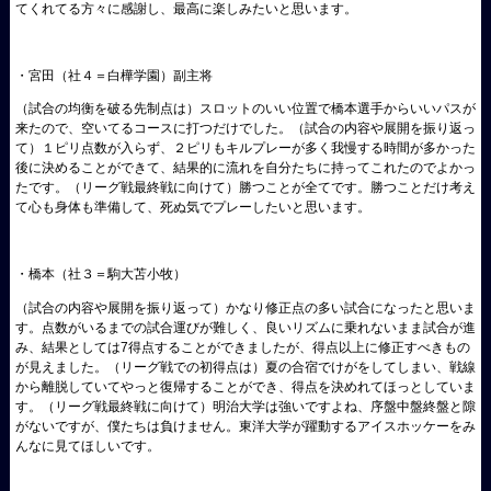
てくれてる方々に感謝し、最高に楽しみたいと思います。
・宮田（社４＝白樺学園）副主将
（試合の均衡を破る先制点は）スロットのいい位置で橋本選手からいいパスが
来たので、空いてる
コースに打つだけでした。（試合の内容や展
開を振り返っ
て）１ピリ点数が入らず、２ピリもキルプレーが多く我慢する時間が多
かった
後に決めることができて、
結果的に流れを自分たちに持ってこれたのでよかっ
たです。（リーグ戦最終戦に向けて）勝つことが全てです。勝つことだけ考え
て心も身体も準備して、死
ぬ気でプレーしたいと思います。
・橋本（社３＝駒大苫小牧）
（試合の内容や展開を振り返って）かなり修正点の多い試合になったと思いま
す。点数がいるまでの
試合運びが難しく、良いリズムに乗れないまま試合が進
み、結果として
は7得点することができましたが、得点以上に修正すべきもの
が見
えました。（リーグ戦での初得点は）夏の合宿でけがをしてしまい、戦線
から離脱していてやっと復帰す
ることができ、得点を決めれてほっとしていま
す。（リーグ戦最終戦に向けて）明治大学は強いですよね、序盤中盤終盤と隙
がないですが、僕た
ちは負けません。東洋大学が躍動するアイスホッケーをみ
んなに見
てほしいです。