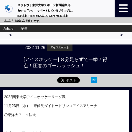
スポトウ｜東洋大学スポーツ新聞編集部
Sports Toyo ｜サポートしているブラウザは、
IE9以上, FireFox26以上, Chrome31以上,
ホーム
Article
詳細
Safari 6以上 です。
Article 記事
<
>
2022.11.26
アイススケート
[アイスホッケー] ８分足らずで一挙７得
点！圧巻のゴールラッシュ！
2022関東大学アイスホッケーリーグ戦
11月23日（水） 東伏見ダイドードリンコアイスアリーナ
◯東洋大７－１法大