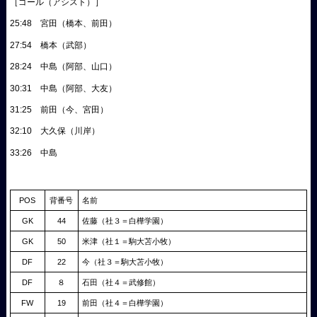
［ゴール（アシスト）］
25:48 宮田（橋本、前田）
27:54 橋本（武部）
28:24 中島（阿部、山口）
30:31 中島（阿部、大友）
31:25 前田（今、宮田）
32:10 大久保（川岸）
33:26 中島
POS
背番号
名前
GK
44
佐藤（社３＝白樺学園）
GK
50
米津（社１＝駒大苫小牧）
DF
22
今（社３＝駒大苫小牧）
DF
８
石田（社４＝武修館）
FW
19
前田（社４＝白樺学園）