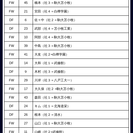
FW
45
橋本（社３＝駒大苫小牧）
FW
21
宮田（社４＝白樺学園）
DF
６
佐々中（社２＝駒大苫小牧）
DF
23
武部（社４＝苫小牧工業）
FW
10
阿部（社４＝駒大苫小牧）
FW
39
中島（社３＝駒大苫小牧）
FW
41
大友（社２=白樺学園）
DF
14
大和（社１＝武修館）
DF
９
木村（社３＝武修館）
FW
29
川岸（社３＝八戸工大一）
FW
17
大久保（社２ =駒大苫小牧）
FW
43
森田（社１＝駒大苫小牧）
DF
24
キム（社１＝北海道栄）
DF
26
根本（社２＝清水）
FW
27
山口（社１＝駒大苫小牧）
FW
11
山崎（社２=武修館）