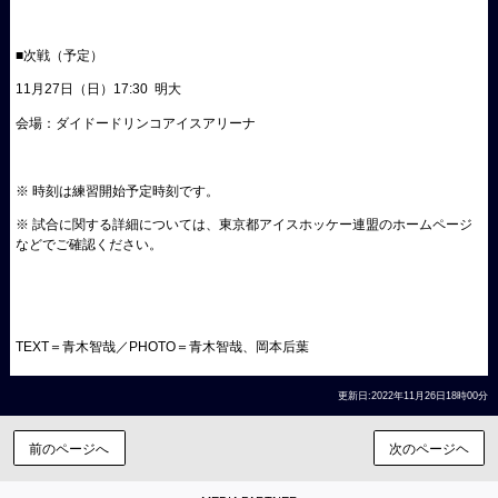
■次戦（予定）
11月27日（日）17:30 明大
会場：ダイドードリンコアイスアリーナ
※ 時刻は練習開始予定時刻です。
※ 試合に関する詳細については、東京都アイスホッケー連盟のホームページ
などでご確認ください。
TEXT＝青木智哉／PHOTO＝青木智哉、岡本后葉
更新日:2022年11月26日18時00分
前のページへ
次のページヘ