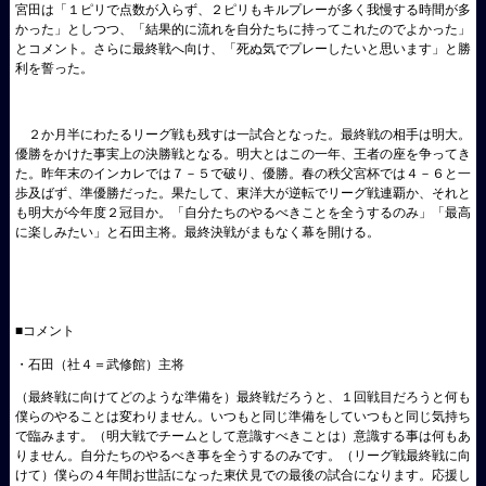
宮田は「１ピリで点数が入らず、２ピリもキルプレーが多く我慢する時間が多
かった」としつつ、「結果的に流れを自分たちに持ってこれたのでよかった」
とコメント。さらに最終戦へ向け、「死ぬ気でプレーしたいと思います」と勝
利を誓った。
２か月半にわたるリーグ戦も残すは一試合となった。最終戦の相手は明大。
優勝をかけた事実上の決勝戦となる。明大とはこの一年、王者の座を争ってき
た。昨年末のインカレでは７－５で破り、優勝。春の秩父宮杯では４－６と一
歩及ばず、準優勝だった。果たして、東洋大が逆転でリーグ戦連覇か、それと
も明大が今年度２冠目か。「自分たちのやるべきことを全うするのみ」「最高
に楽しみたい」と石田主将。最終決戦がまもなく幕を開ける。
■コメント
・石田（社４＝武修館）主将
（最終戦に向けてどのような準備を）最終戦だろうと、１回戦目だろうと何も
僕らのやることは変わりま
せん。いつもと同じ準備をしていつもと同じ気持ち
で臨みます。（明大戦でチームとして意識すべきことは）意識する事は何もあ
りません。自分たちのやるべき事を全うするのみです。（リーグ戦最終戦に向
けて）僕らの４年間お世話になった東伏見での最後の試合になります。応援し