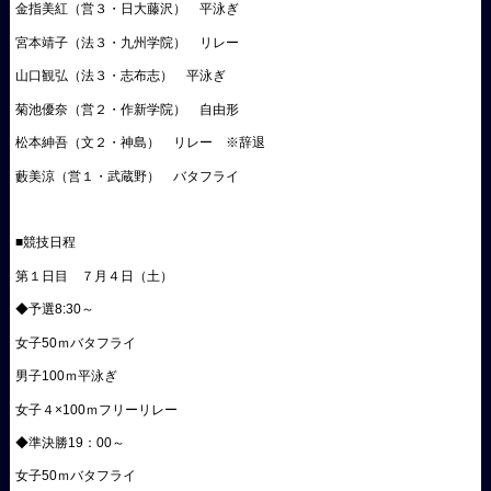
金指美紅（営３・日大藤沢） 平泳ぎ
宮本靖子（法３・九州学院） リレー
山口観弘（法３・志布志） 平泳ぎ
菊池優奈（営２・作新学院） 自由形
松本紳吾（文２・神島） リレー ※辞退
藪美涼（営１・武蔵野） バタフライ
■競技日程
第１日目 ７月４日（土）
◆予選8:30～
女子50ｍバタフライ
男子100ｍ平泳ぎ
女子４×100ｍフリーリレー
◆準決勝19：00～
女子50ｍバタフライ