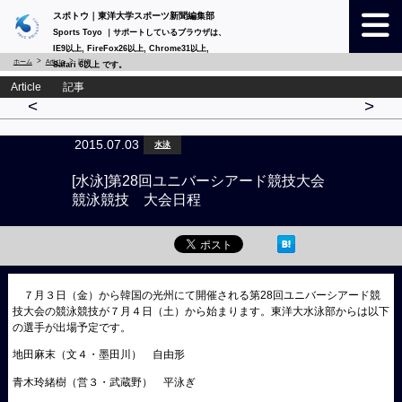
スポトウ｜東洋大学スポーツ新聞編集部
Sports Toyo ｜サポートしているブラウザは、
IE9以上, FireFox26以上, Chrome31以上,
ホーム
Article
詳細
Safari 6以上 です。
Article 記事
<
>
2015.07.03
水泳
[水泳]第28回ユニバーシアード競技大会
競泳競技 大会日程
７月３日（金）から韓国の光州にて開催される第28回ユニバーシアード競
技大会の競泳競技が７月４日（土）から始まります。東洋大水泳部からは以下
の選手が出場予定です。
地田麻末（文４・墨田川） 自由形
青木玲緒樹（営３・武蔵野） 平泳ぎ