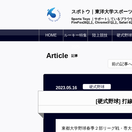
スポトウ｜東洋大学スポー
Sports Toyo ｜サポートしているブラウザ
FireFox26以上, Chrome31以上, Safari
HOME
ルーキー特集
陸上競技
硬式野球
2025
Article
記事
前の記事
硬式野球
2023.05.16
[硬式野球] 
東都大学野球春季２部リーグ戦・専大