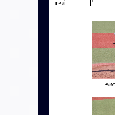
１
亜学園）
先発