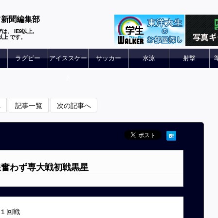
ツ新聞編集部
は、 IE9以上,
 6以上 です。
ラグビー
アイススケー
サッカー
水泳
射撃
ト
へ
記事一覧
次の記事へ
打線奮わず専大戦初戦黒星
１回戦