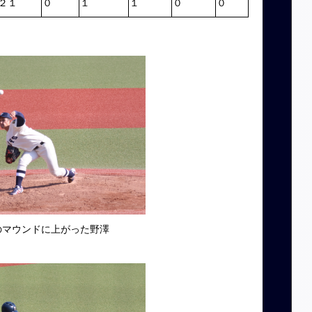
２１
０
１
１
０
０
のマウンドに上がった野澤