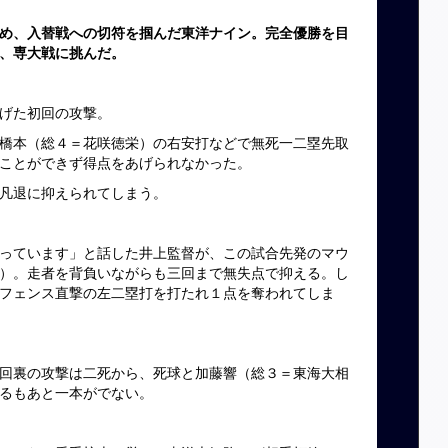
め、入替戦への切符を掴んだ東洋ナイン。完全優勝を目
、専大戦に挑んだ。
げた初回の攻撃。
橋本（総４＝花咲徳栄）の右安打などで無死一二塁先取
ことができず得点をあげられなかった。
凡退に抑えられてしまう。
っています」と話した井上監督が、この試合先発のマウ
）。走者を背負いながらも三回まで無失点で抑える。し
フェンス直撃の左二塁打を打たれ１点を奪われてしま
回裏の攻撃は二死から、死球と加藤響（総３＝東海大相
るもあと一本がでない。