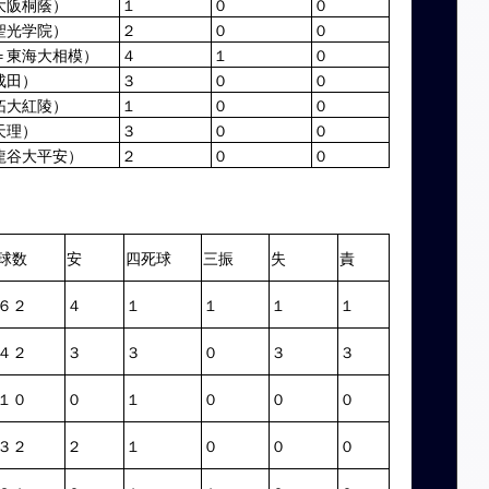
大阪桐蔭）
１
０
０
聖光学院）
２
０
０
＝東海大相模）
４
１
０
成田）
３
０
０
拓大紅陵）
１
０
０
天理）
３
０
０
龍谷大平安）
２
０
０
球数
安
四死球
三振
失
責
６２
４
１
１
１
１
４２
３
３
０
３
３
１０
０
１
０
０
０
３２
２
１
０
０
０