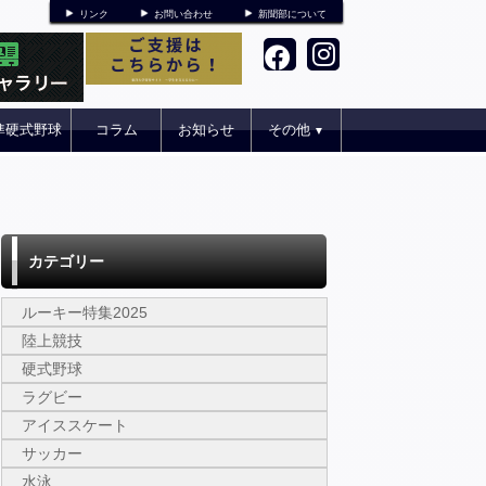
リンク
お問い合わせ
新聞部について
準硬式野球
コラム
お知らせ
その他
▼
カテゴリー
ルーキー特集2025
陸上競技
硬式野球
ラグビー
アイススケート
サッカー
水泳