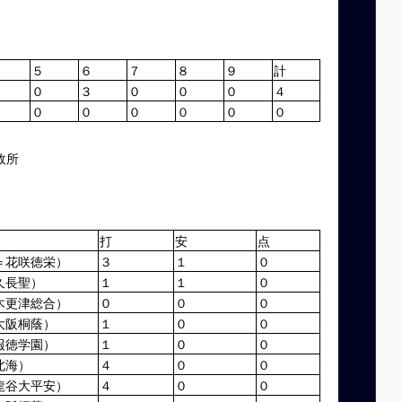
５
６
７
８
９
計
０
３
０
０
０
４
０
０
０
０
０
０
政所
打
安
点
＝花咲徳栄）
３
１
０
久長聖）
１
１
０
木更津総合）
０
０
０
大阪桐蔭）
１
０
０
報徳学園）
１
０
０
北海）
４
０
０
龍谷大平安）
４
０
０