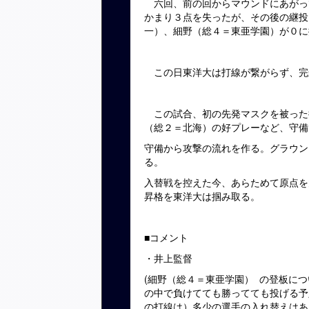
六回、前の回からマウンドにあがっ
かまり３点を失ったが、その後の継投
一）、細野（総４＝東亜学園）が０に
この日東洋大は打線が繋がらず、完
この試合、初の先発マスクを被った
（総２＝北海）の好プレーなど、守備
守備から攻撃の流れを作る。グラウン
る。
入替戦を控えた今、あらためて原点を
昇格を東洋大は掴み取る。
■コメント
・井上監督
(細野（総４＝東亜学園） の登板に
の中で負けてても勝ってても投げる予
の打線は）多少の選手の入れ替えはあ