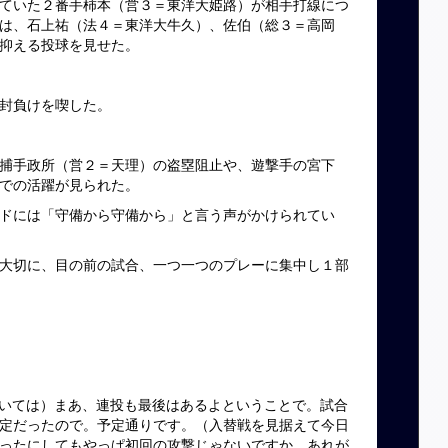
ていた２番手柿本（営３＝東洋大姫路）が相手打線につ
は、石上祐（法４＝東洋大牛久）、佐伯（総３＝高岡
抑える投球を見せた。
封負けを喫した。
捕手政所（営２＝天理）の盗塁阻止や、遊撃手の宮下
での活躍が見られた。
ドには「守備から守備から」と言う声がかけられてい
大切に、目の前の試合、一つ一つのプレーに集中し１部
ついては）まあ、連投も最後はあるよということで。試合
定だったので。予定通りです。（入替戦を見据えて今日
ったにしてもやっぱ初回の攻撃じゃないですか。あれが