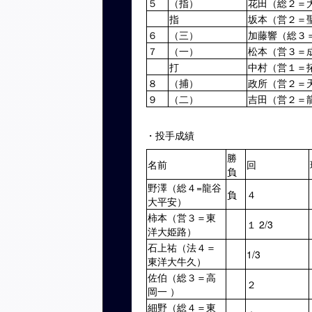
５
（指）
花田（総２＝
指
坂本（営２＝
６
（三）
加藤響（総３
７
（一）
松本（営３＝
打
中村（営１＝
８
（捕）
政所（営２＝
９
（二）
吉田（営２＝
・投手成績
勝
名前
回
負
野澤（総４=龍谷
負
４
大平安）
柿本（営３＝東
１ 2/3
洋大姫路）
石上祐（法４＝
1/3
東洋大牛久）
佐伯（総３＝高
２
岡一 ）
細野（総４＝東