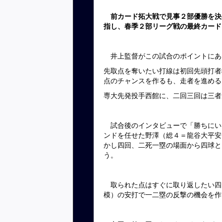
前カード拓大戦で見事２部優勝を決
指し、春季２部リーグ戦の最終カード
井上監督がこの試合のポイントにあ
先取点を奪いたい打線は初回先頭打者
点のチャンスを作るも、走者を進める
専大先発投手西館に、二回三回は三者
試合後のインタビューで「勝ちにい
ンドを任せた野澤（総４＝龍谷大平安
かし四回、二死一塁の場面から四球と
う。
取られた点はすぐに取り返したい四
模）の安打で一二塁の反撃の機会を作