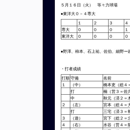
５月１６日（火） 等々力球場
●東洋大０－４専大
１
２
３
４
専大
０
０
０
１
東洋大
０
０
０
０
●野澤、柿本、石上祐、佐伯、細野ー
・打者成績
打順
守備
名前
１
（中）
橋本吏（総４
打
楠（営３＝佐
中
秋元（済２＝
２
（左）
宮本（総４＝
打
三宅（済３＝
３
（遊）
宮下（総２＝
４
（右）
水谷（営４＝