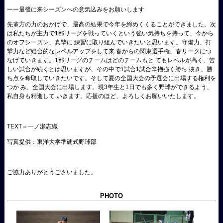
ーー最後に来シーズンへの意気込みをお願いします
先輩方の力のおかげで、最高の結果で今年を締めくくることができました。次
は私たちが主力で1部リーグを戦っていくという強い気持ちを持って、今から
のオフシーズン、真摯に 練習に取り組んでいきたいと思います。守備力、打
撃力など総合的なレベルアップをして来 春からの関東選手権、春リーグにつ
なげていきます。1部リーグのチームはどのチームもと てもレベルが高く、苦
しい試合が続くとは思いますが、その中で1試合1試合辛抱強く勝ち 抜き、勝
ち点を奪取していきたいです。そして夏の全国大会の予選会に出場する権利を
つか み、全国大会に出場します。現3年生と1日でも多く野球ができるよう、
私自身も精進して いきます。応援のほど、よろしくお願いいたします。
TEXT＝一ノ瀬志織
写真提供：東洋大学準硬式野球部
ご協力ありがとうございました。
PHOTO