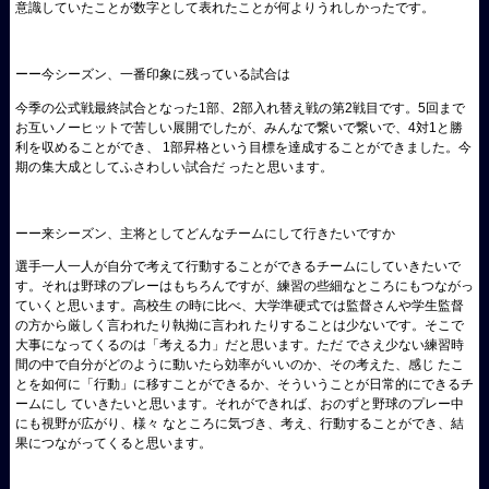
意識していたことが数字として表れたことが何よりうれしかったです。
ーー今シーズン、一番印象に残っている試合は
今季の公式戦最終試合となった1部、2部入れ替え戦の第2戦目です。5回まで
お互いノーヒットで苦しい展開でしたが、みんなで繋いで繋いで、4対1と勝
利を収めることができ、 1部昇格という目標を達成することができました。今
期の集大成としてふさわしい試合だ ったと思います。
ーー来シーズン、主将としてどんなチームにして行きたいですか
選手一人一人が自分で考えて行動することができるチームにしていきたいで
す。それは野球のプレーはもちろんですが、練習の些細なところにもつながっ
ていくと思います。高校生 の時に比べ、大学準硬式では監督さんや学生監督
の方から厳しく言われたり執拗に言われ たりすることは少ないです。そこで
大事になってくるのは「考える力」だと思います。ただ でさえ少ない練習時
間の中で自分がどのように動いたら効率がいいのか、その考えた、感じ たこ
とを如何に「行動」に移すことができるか、そういうことが日常的にできるチ
ームにし ていきたいと思います。それができれば、おのずと野球のプレー中
にも視野が広がり、様々 なところに気づき、考え、行動することができ、結
果につながってくると思います。