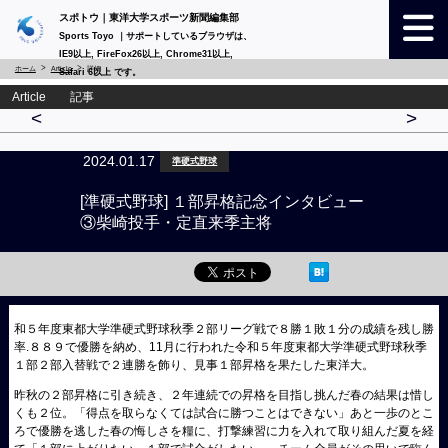
スポトウ｜東洋大学スポーツ新聞編集部
Sports Toyo ｜サポートしているブラウザは、
IE9以上, FireFox26以上, Chrome31以上,
ホーム
Article
詳細
Safari 6以上 です。
Article 記事
<
>
2024.01.17
準硬式野球
[準硬式野球] １部昇格記念インタビュー
③柴崎投手・定直来季主将
和５年度東都大学準硬式野球秋季２部リーグ戦で８勝１敗１分の成績を残し勝
率.８８９で優勝を納め、11月に行われた令和５年度東都大学準硬式野球秋季
１部２部入替戦で２連勝を飾り、見事１部昇格を果たした東洋大。
昨秋の２部昇格に引き続き、２年連続での昇格を目指し挑んだ春の結果は惜し
くも２位。「得点を取らなくては試合に勝つことはできない」あと一歩のとこ
ろで優勝を逃した春の悔しさを糧に、打撃練習に力を入れて取り組んだ夏を経