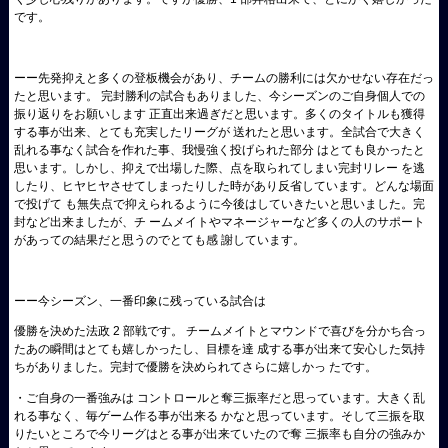
です。
ーー先発抑えと多くの登板機会があり、チームの勝利には欠かせない存在だっ
たと思います。 完封勝利の試合もありました、今シーズンのご自身個人での
振り返りをお願いします 正直出来過ぎだと思います。多くのタイトルも獲得
する事が出来、とても充実したリーグが 送れたと思います。全試合で大きく
乱れる事なく試合を作れた事、我慢強く投げられた部分 はとても良かったと
思います。しかし、抑えで出場した際、点を取られてしまい完封リレー を逃
したり、ヒヤヒヤさせてしまったりした時があり反省しています。どんな場面
で投げて も無失点で抑えられるように今後はしていきたいと思いました。完
封など出来ましたが、チ ームメイトやマネージャーなど多くの人のサポート
があっての結果だと思うのでとても感 謝しています。
ーー今シーズン、一番印象に残っている試合は
優勝を決めた法政 2 部戦です。 チームメイトとマウンドで喜びを分かち合っ
たあの瞬間はとても嬉しかったし、目標を達 成する事が出来て安心した気持
ちがありました。完封で優勝を決められてさらに嬉しかっ たです。
・ご自身の一番強みは コントロールと奪三振率だと思っています。大きく乱
れる事なく、毎ゲーム作る事が出来る かなと思っています。そして三振を取
りたいところで今リーグはとる事が出来ていたので奪 三振率も自分の強みか