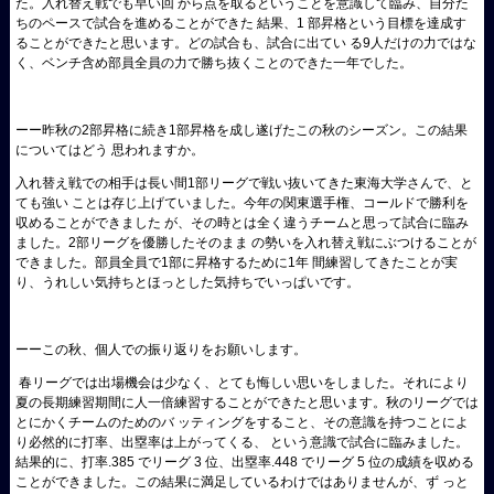
た。入れ替え戦でも早い回 から点を取るということを意識して臨み、自分た
ちのペースで試合を進めることができた 結果、1 部昇格という目標を達成す
ることができたと思います。どの試合も、試合に出てい る9人だけの力ではな
く、ベンチ含め部員全員の力で勝ち抜くことのできた一年でした。
ーー昨秋の2部昇格に続き1部昇格を成し遂げたこの秋のシーズン。この結果
についてはどう 思われますか。
入れ替え戦での相手は長い間1部リーグで戦い抜いてきた東海大学さんで、と
ても強い ことは存じ上げていました。今年の関東選手権、コールドで勝利を
収めることができました が、その時とは全く違うチームと思って試合に臨み
ました。2部リーグを優勝したそのまま の勢いを入れ替え戦にぶつけることが
できました。部員全員で1部に昇格するために1年 間練習してきたことが実
り、うれしい気持ちとほっとした気持ちでいっぱいです。
ーーこの秋、個人での振り返りをお願いします。
春リーグでは出場機会は少なく、とても悔しい思いをしました。それにより
夏の長期練習期間に人一倍練習することができたと思います。秋のリーグでは
とにかくチームのためのバ ッティングをすること、その意識を持つことによ
り必然的に打率、出塁率は上がってくる、 という意識で試合に臨みました。
結果的に、打率.385 でリーグ 3 位、出塁率.448 でリーグ 5 位の成績を収める
ことができました。この結果に満足しているわけではありませんが、ず っと