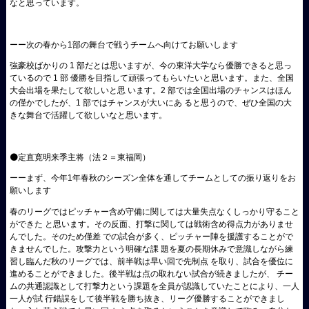
なと思っています。
ーー次の春から1部の舞台で戦うチームへ向けてお願いします
強豪校ばかりの 1 部だとは思いますが、今の東洋大学なら優勝できると思っ
ているので 1 部 優勝を目指して頑張ってもらいたいと思います。また、全国
大会出場を果たして欲しいと思 います。2 部では全国出場のチャンスはほん
の僅かでしたが、1 部ではチャンスが大いにあ ると思うので、ぜひ全国の大
きな舞台で活躍して欲しいなと思います。
⚫定直寛明来季主将（法２＝東福岡）
ーーまず、今年1年春秋のシーズン全体を通してチームとしての振り返りをお
願いします
春のリーグではピッチャー含め守備に関しては大量失点なくしっかり守ること
ができた と思います。その反面、打撃に関しては戦術含め得点力がありませ
んでした。そのため僅差 での試合が多く、ピッチャー陣を援護することがで
きませんでした。攻撃力という明確な課 題を夏の長期休みで意識しながら練
習し臨んだ秋のリーグでは、前半戦は早い回で先制点 を取り、試合を優位に
進めることができました。後半戦は点の取れない試合が続きましたが、 チー
ムの共通認識として打撃力という課題を全員が認識していたことにより、一人
一人が試 行錯誤をして後半戦を勝ち抜き、リーグ優勝することができまし