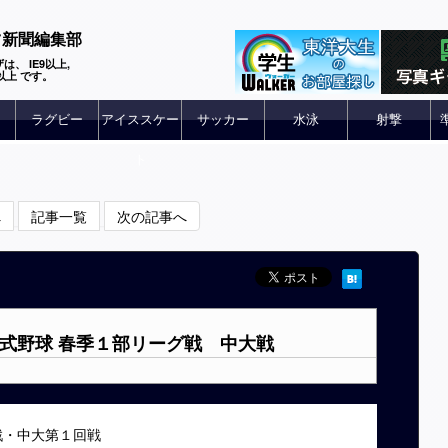
ツ新聞編集部
は、 IE9以上,
 6以上 です。
ラグビー
アイススケー
サッカー
水泳
射撃
ト
へ
記事一覧
次の記事へ
硬式野球 春季１部リーグ戦 中大戦
戦・中大第１回戦