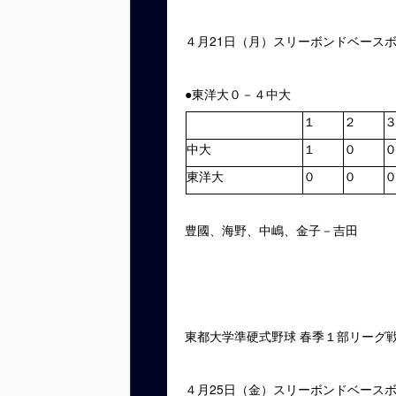
４月21日（月）スリーボンドベース
●東洋大０－４中大
１
２
中大
１
０
東洋大
０
０
豊國、海野、中嶋、金子－吉田
東都大学準硬式野球 春季１部リーグ
４月25日（金）スリーボンドベース