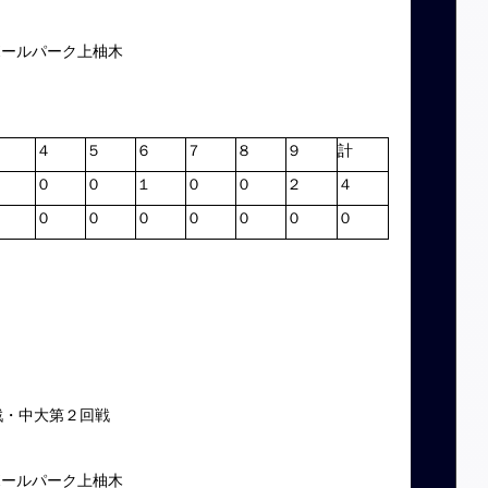
ボールパーク上柚木
３
４
５
６
７
８
９
計
０
０
０
１
０
０
２
４
０
０
０
０
０
０
０
０
戦・中大第２回戦
ボールパーク上柚木