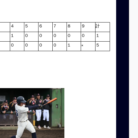
３
４
５
６
７
８
９
計
０
１
０
０
０
０
０
１
０
０
０
０
０
１
×
５