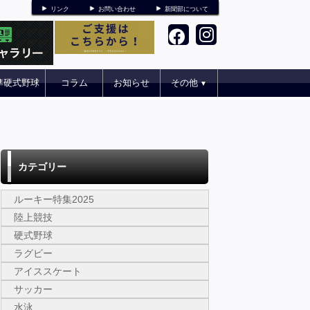
リンク
お問い合わせ
新聞部について
準硬式野球
コラム
お知らせ
その他
▼
カテゴリー
ルーキー特集2025
陸上競技
硬式野球
ラグビー
アイススケート
サッカー
水泳