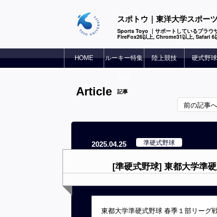
スポトウ｜東洋大学スポー
Sports Toyo ｜サポートしているブラウザ
FireFox26以上, Chrome31以上, Safari
HOME
ルーキー特集
陸上競技
硬式野球
2025
Article
記事
前の記事
準硬式野球
2025.04.25
[準硬式野球] 東都大学準
東都大学準硬式野球 春季１部リーグ