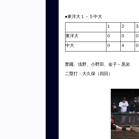
●東洋大１－５中大
１
２
東洋大
０
０
中大
０
４
豊國、浅野、小野田、金子－黒岩
二塁打：大久保（四回）