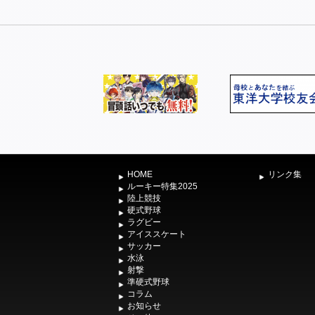
HOME
リンク集
ルーキー特集2025
陸上競技
硬式野球
ラグビー
アイススケート
サッカー
水泳
射撃
準硬式野球
コラム
お知らせ