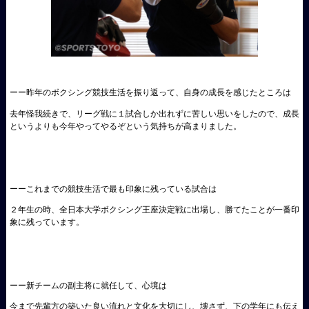
ーー昨年のボクシング競技生活を振り返って、自身の成長を感じたところは
去年怪我続きで、リーグ戦に１試合しか出れずに苦しい思いをしたので、成長
というよりも今年やってやるぞという気持ちが高まりました。
ーーこれまでの競技生活で最も印象に残っている試合は
２年生の時、全日本大学ボクシング王座決定戦に出場し、勝てたことが一番印
象に残っています。
ーー新チームの副主将に就任して、心境は
今まで先輩方の築いた良い流れと文化を大切にし、壊さず、下の学年にも伝え