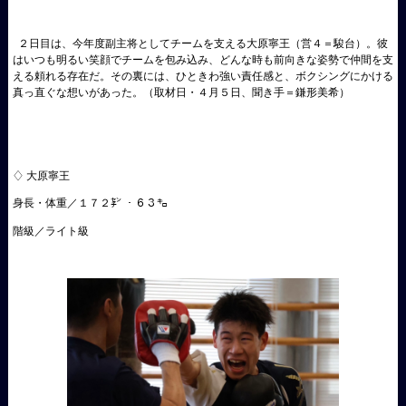
２日目は、今年度副主将としてチームを支える大原寧王（営４＝駿台）。彼
はいつも明るい笑顔でチームを包み込み、どんな時も前向きな姿勢で仲間を支
える頼れる存在だ。その裏には、ひときわ強い責任感と、ボクシングにかける
真っ直ぐな想いがあった。（取材日・４月５日、聞き手＝鎌形美希）
♢ 大原寧王
身長・体重／１７２㌢ ・６３㌔
階級／ライト級