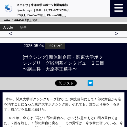
スポトウ｜東洋大学スポーツ新聞編集部
Sports Toyo ｜サポートしているブラウザは、
IE9以上, FireFox26以上, Chrome31以上,
ホーム
Article
詳細
Safari 6以上 です。
Article 記事
<
>
2025.05.04
ボクシング
[ボクシング] 新体制企画・関東大学ボク
シングリーグ戦開幕インタビュー２日目
〜副主将・大原寧王選手〜
昨年、関東大学ボクシングリーグ戦では、栄光目前にして１部の舞台から姿
を消すことになった東洋大学ボクシング部。それでも、誰ひとり拳を下ろさ
ず、前だけを見据え続けた。
この１年、全ては「再び１部の舞台へ」という決意のもとに積み重ねてき
た。２部を制し、１部の舞台に戻る——その覚悟は、今や拳に宿っている。今