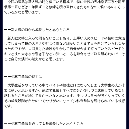
今回の演武は新人戦の時と似ている構成で、特に最後の天地拳第二系や龍王
拳第一系などは１年間ずっと修練を積み重ねてきたものなので良いものになっ
ているかなと思います。
ーー新人戦の時から成長したと思うところ
新人戦の時は入って間もないこともあり、上手い人のスピードや技術に意識
してしまって技の大きさや打つ位置など細かいことまで目を向けていられなか
ったのですが、１回負けた経験を生かして自分が今まで持っていたスピードと
キレと技の大きさや引き手など力強いところを融合させて取り組めたので、そ
こは自分の演武の魅力かなと思います。
ーー少林寺拳法の魅力は
大学生活をやっている中でバイトや勉強だけになってしまう大学生の人が非
常に多いと思いますが、武道で礼儀も学べて自分が少しづつ成長しているなと
感じるところが続けて良かったなと思います。少しづつ自分が強くなっていく
その成長段階が自分の中でやりがいになって少林寺拳法を続けられている状態
です。
ーー少林寺拳法を通して１番成長したと思うところ