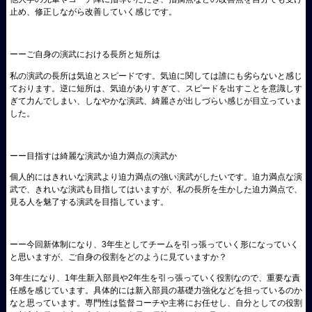
止め、修正しながら改善していく感じです。
ーーご自身の演武における長所と短所は
私の演武の長所は気迫とスピードです。気迫に関しては誰にも劣らないと感じ
ております。逆に短所は、気迫がありすぎて、スピードを出すことを意識しす
ぎて力んでしまい、しなやかな演武、綺麗さが出しづらい感じが目立っていま
した。
ーー目指すは綺麗な演武か迫力満点の演武か
個人的にはきれいな演武より迫力満点の強い演武がしたいです。迫力満点な演
武で、きれいな演武も目指してはいますが、私の長所を生かした迫力満点で、
見る人を魅了する演武を目指しています。
ーー今回新体制になり、3年生としてチームを引っ張っていく形になっていく
と思いますが、ご自身の役割をどのように見ていますか？
3年生になり、1年生新入部員や2年生を引っ張っていく役割なので、重要な責
任感を感じています。具体的には新入部員の基礎力強化などを担っているのか
なと思っています。専門性は監督コーチや主将にお任せし、自分としての役割