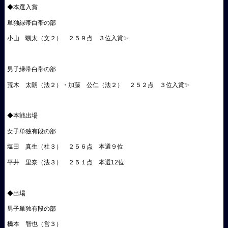
◆本選入賞
単独緑帯白帯の部
小山 颯太（文２） ２５９点 ３位入賞✨
男子緑帯白帯の部
荒木 太朗（法２）・加藤 公仁（法２） ２５２点 ３位入賞✨
◆本戦出場
女子単独有段の部
塩田 真生（社３） ２５６点 本選９位
平井 里奈（法３） ２５１点 本選12位
◆出場
男子単独有段の部
橋本 智也（営３）