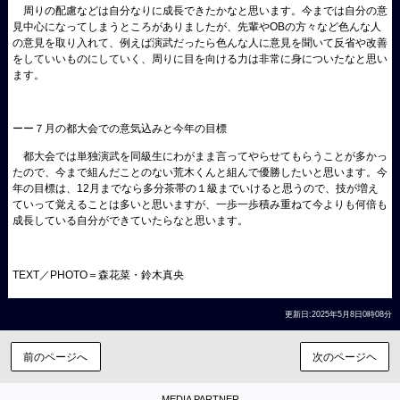
周りの配慮などは自分なりに成長できたかなと思います。今までは自分の意
見中心になってしまうところがありましたが、先輩やOBの方々など色んな人
の意見を取り入れて、例えば演武だったら色んな人に意見を聞いて反省や改善
をしていいものにしていく、周りに目を向ける力は非常に身についたなと思い
ます。
ーー７月の都大会での意気込みと今年の目標
都大会では単独演武を同級生にわがまま言ってやらせてもらうことが多かっ
たので、今まで組んだことのない荒木くんと組んで優勝したいと思います。今
年の目標は、12月までなら多分茶帯の１級までいけると思うので、技が増え
ていって覚えることは多いと思いますが、一歩一歩積み重ねて今よりも何倍も
成長している自分ができていたらなと思います。
TEXT／PHOTO＝森花菜・鈴木真央
更新日:2025年5月8日0時08分
前のページへ
次のページヘ
MEDIA PARTNER