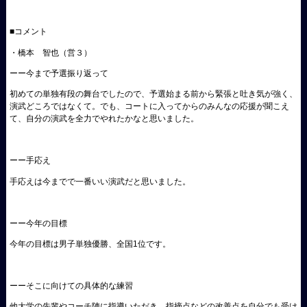
■コメント
・橋本 智也（営３）
ーー今まで予選振り返って
初めての単独有段の舞台でしたので、予選始まる前から緊張と吐き気が強く、
演武どころではなくて。でも、コートに入ってからのみんなの応援が聞こえ
て、自分の演武を全力でやれたかなと思いました。
ーー手応え
手応えは今までで一番いい演武だと思いました。
ーー今年の目標
今年の目標は男子単独優勝、全国1位です。
ーーそこに向けての具体的な練習
他大学の先輩やコーチ陣に指導いただき、指摘点などの改善点を自分でも受け