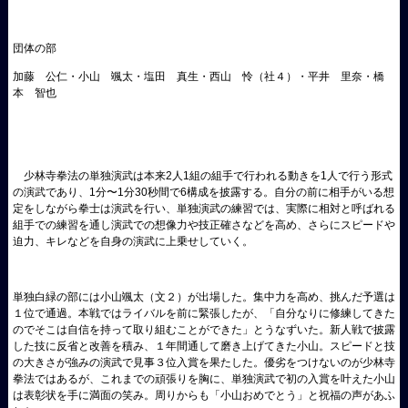
団体の部
加藤 公仁・小山 颯太・塩田 真生・西山 怜（社４）・平井 里奈・橋
本 智也
少林寺拳法の単独演武は本来2人1組の組手で行われる動きを1人で行う形式
の演武であり、1分〜1分30秒間で6構成を披露する。自分の前に相手がいる想
定をしながら拳士は演武を行い、単独演武の練習では、実際に相対と呼ばれる
組手での練習を通し演武での想像力や技正確さなどを高め、さらにスピードや
迫力、キレなどを自身の演武に上乗せしていく。
単独白緑の部には小山颯太（文２）が出場した。集中力を高め、挑んだ予選は
１位で通過。本戦ではライバルを前に緊張したが、「自分なりに修練してきた
のでそこは自信を持って取り組むことができた」とうなずいた。新人戦で披露
した技に反省と改善を積み、１年間通して磨き上げてきた小山。スピードと技
の大きさが強みの演武で見事３位入賞を果たした。優劣をつけないのが少林寺
拳法ではあるが、これまでの頑張りを胸に、単独演武で初の入賞を叶えた小山
は表彰状を手に満面の笑み。周りからも「小山おめでとう」と祝福の声があふ