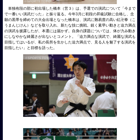
単独有段の部に初出場した橋本（営３）は、予選での演武について「今まで
で一番いい演武だった」と振り返る。今年3月に初段の昇級試験に合格し、念
願の黒帯を締めての大会出場となった橋本は、演武に難易度の高い紅卍拳（こ
うまんじけん）などを取り入れ、新たな技に挑戦。鋭く素早い動きと迫力満点
の演武を披露したが、本選には届かず。自身の課題については、体が力み動き
にしなやかな綺麗さが出ないとコメント。「迫力満点な演武で、綺麗な演武も
目指してはいるが、私の長所を生かした迫力満点で、見る人を魅了する演武を
目指したい」と目標を語った。