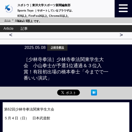
スポトウ｜東洋大学スポーツ新聞編集部
Sports Toyo ｜サポートしているブラウザは、
IE9以上, FireFox26以上, Chrome31以上,
ホーム
Article
詳細
Safari 6以上 です。
Article 記事
<
>
2025.05.08
少林寺拳法
［少林寺拳法］少林寺拳法関東学生大
会 小山拳士が予選1位通過＆３位入
賞！有段初出場の橋本拳士「今までで一
番いい演武」
第62回少林寺拳法関東学生大会
５月４日（日） 日本武道館