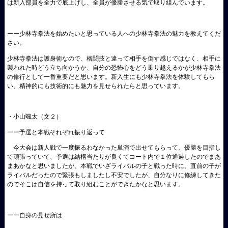
は新入部員を全力で底上げし、全員が優勝させる気で取り組んでいます。
ーー少林寺拳法を始めたいと思っている人への少林寺拳法の魅力を教えてくだ
さい。
少林寺拳法は護身術なので、格闘技と違って相手を倒す感じではなく、相手に
襲われた時どう立ち向かうか、自分の恐怖心をどう乗り越えるかが少林寺拳法
の修行として一番重要だと思います。新入生にも少林寺拳法を体験してもら
い、精神的にも技術的にも魅力を見せられたらと思っています。
・小山颯太（文２）
ーー予選と本戦それぞれ振り返って
今大会は新人戦で一度振るわなかった単演で出せてもらって、優勝を目指し
て頑張っていて、予選は結構当たりが良くてコート内で１位通過したのでまあ
まあかなと思いましたが、本戦でいざライバルの子と戦った時に、直前の子が
ライバルだったので緊張もしましたし不安でしたが、自分なりに修練してきた
のでそこは自信を持って取り組むことができたかなと思います。
ーー自身の見せ所は