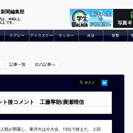
ツ新聞編集部
は、 IE9以上,
 6以上 です。
ラグビー
アイススケー
サッカー
水泳
射撃
ト
へ
記事一覧
次の記事へ
メント後コメント 工藤寧朗/廣瀬晴信
人戦が閉幕し、東洋大は今大会、13位で終えた。２回