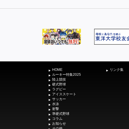
HOME
リンク集
ルーキー特集2025
陸上競技
硬式野球
ラグビー
アイススケート
サッカー
水泳
射撃
準硬式野球
コラム
お知らせ
その他