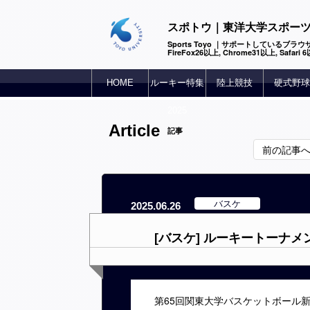
スポトウ｜東洋大学スポー
Sports Toyo ｜サポートしているブラウザ
FireFox26以上, Chrome31以上, Safari
HOME
ルーキー特集
陸上競技
硬式野球
2025
Article
記事
前の記事
バスケ
2025.06.26
[バスケ] ルーキートーナ
第65回関東大学バスケットボール新