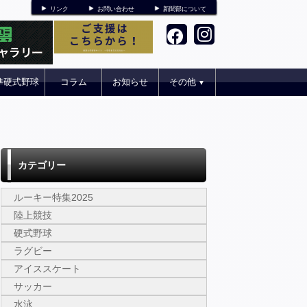
リンク
お問い合わせ
新聞部について
準硬式野球
コラム
お知らせ
その他
▼
カテゴリー
ルーキー特集2025
陸上競技
硬式野球
ラグビー
アイススケート
サッカー
水泳