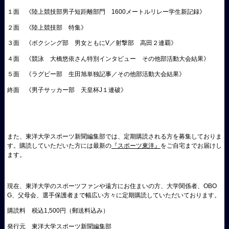
１面 《陸上競技部男子短距離部門 1600メートルリレー学生新記録》
２面 《陸上競技部 特集》
３面 《ボクシング部 男女ともにV／射撃部 高田２連覇》
４面 《競泳 大橋悠依さん特別インタビュー その他部活動大会結果》
５面 《ラグビー部 生田旭単独記事／その他部活動大会結果》
終面 《男子サッカー部 天皇杯J１連破》
また、東洋大学スポーツ新聞編集部では、定期購読される方を募集しておりま
す。購読していただいた方には最新の
『スポーツ東洋』
をご自宅までお届けし
ます。
現在、東洋大学のスポーツファンや遠方にお住まいの方、大学関係者、OBO
G、父母会、選手保護者まで幅広い方々に定期購読していただいております。
購読料 税込1,500円（郵送料込み）
発行元 東洋大学スポーツ新聞編集部