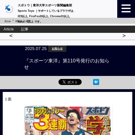
スポトウ｜東洋大学スポーツ新聞編集部
Sports Toyo ｜サポートしているブラウザは、
IE9以上, FireFox26以上, Chrome31以上,
ホーム
Article
詳細
Safari 6以上 です。
Article 記事
<
>
2025.07.25
お知らせ
『スポーツ東洋』第110号発行のお知ら
せ
１面