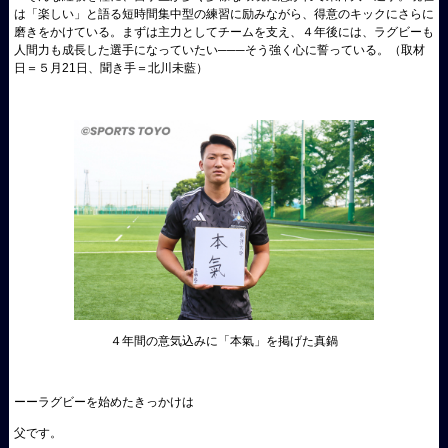
は「楽しい」と語る短時間集中型の練習に励みながら、得意のキックにさらに
磨きをかけている。まずは主力としてチームを支え、４年後には、ラグビーも
人間力も成長した選手になっていたい───そう強く心に誓っている。（取材
日＝５月21日、聞き手＝北川未藍）
４年間の意気込みに「本氣」を掲げた真鍋
ーーラグビーを始めたきっかけは
父です。