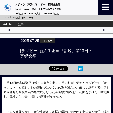
スポトウ｜東洋大学スポーツ新聞編集部
Sports Toyo ｜サポートしているブラウザは、
IE9以上, FireFox26以上, Chrome31以上,
ホーム
Article
詳細
Safari 6以上 です。
Article 記事
<
>
2025.07.25
ラグビー
[ラグビー] 新入生企画『新鋭』第13日・
真鍋逸平
第13日は真鍋逸平（総１＝御所実業）。父の影響で始めたラグビーに「か
っこよさ」を感じ、他の競技ではなくこの道を選んだ。厳しい練習と私生活を
両立させた高校生活の集大成となった奈良県決勝では、花園をかけた一戦で敗
れ、競技人生で最も悔しい瞬間を味わった。
そんな経験を糧に、留学生が多く多様な環境に惹かれて東洋大へ進学。現在